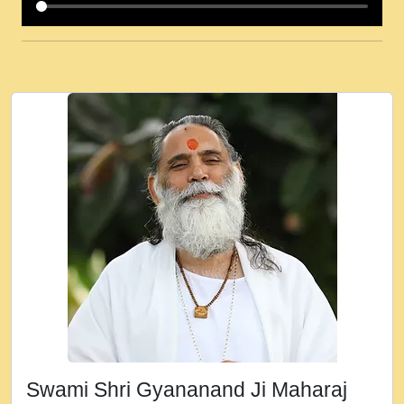
कई पकड क मर हथ र मह वदवन पहच दय! मह जन
उनक पस र मह वदवन पहच दय!.mp3
कषण क दवन जरर सन - O Kanha Abto Murli
Ki - Krishna Bhajan - New Bhajan 2020
#Ishwar Bhakti.mp3
जब से गीता ज्ञान पाया मैं बड़ी मस्ती में हूँ । 2018 -
Rishikesh - Ratan Ji Rasik.mp3
तन हल दल द सनव मड उतत सर रख क, नल रव त
गल लग जव त सर उतत हथ रख द!.mp3
तू कर प्रीतम से प्रीत, यूहीं दिन बीतते जाते हैं ।
2018 - Rishikesh - Swami Gyananand Ji
Maharaj.mp3
न म गवद गपल गद फर, पयर महन न रझद फर! shri
ravinandan shastri ji maharaj.mp3
Swami Shri Gyananand Ji Maharaj