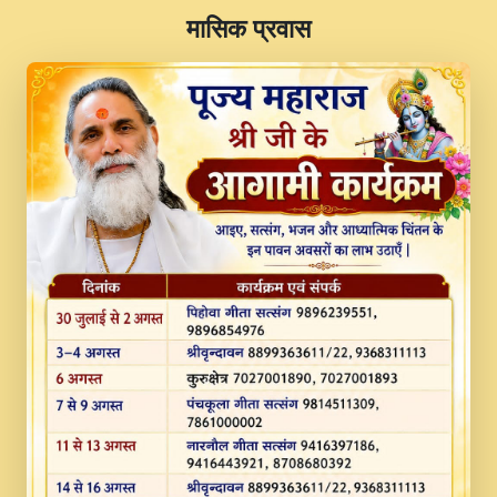
​मासिक प्रवास
JINU SATGURU AAP BULAVE by Rasik
Pawan ji 20-11-19 Sankirtan At VEER JI
PRABHU KUTEER CHANNEL.mp3
Kina Sohna Tera Bhawan Sajaya Mata
Vaishno Devi Aarti Mata Rani Bhajan By
Lakhwinder Wadali Ji.mp3
MERE MANN VICH KANTH KALER
NEW PUNAJBI DEVOTIONAL SONG 2017
FULL VIDEO HD.mp3
Na To Roop Hai Bindu Ji Maharaj Pad - A
Divine Bhajan by Shri Indresh Ji
#BhaktiPath.mp3
Radha Rani Ki Kirpa Best Devotional
Song By Chitra Vichitra.mp3