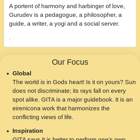
नह भरस रह लडडल... अपन खट करम क !!!! मह दद
A portent of harmony and harbinger of love,
सहर चरण क .....mp3
Gurudev is a pedagogue, a philosopher, a
बगड नसब कसन सवर तर बगर Shri ravinandan
guide, a writer, a yogi and a social server.
shastri ji maharaj.mp3
.
भजन - उठ नींद से अखियां खोल ज़रा.mp3
भजन - चाहे राम हो, चाहे श्याम हो - Bhajan -
Our Focus
Chahe Ram Ho Chahe Shyam Ho.mp3
Global
मझ अपन जवन बनन न आय, रठ हर क मनन न आय
The world is in Gods heart! Is it on yours? Sun
Shri ravinandan shastri ji maharaj.mp3
does not discriminate; its rays fall on every
मन अशांत मंत्र जाप - गीता प्रेरणा -Swami
spot alike. GITA is a major guidebook. It is an
Gyananand Ji Maharaj.mp3
eirenicona work that harmonizes the
मन बध लय परम वल कगन Special Shyam
conflicting views of life.
Bhajan Ram Gopal Shastri Ji
Inspiration
Saawariya.mp3
GITA says It is better to perform one’s own