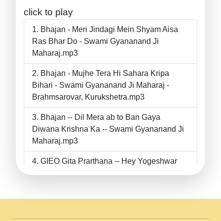
click to play
Bhajan - Meri Jindagi Mein Shyam Aisa
Ras Bhar Do - Swami Gyananand Ji
Maharaj.mp3
Bhajan - Mujhe Tera Hi Sahara Kripa
Bihari - Swami Gyananand Ji Maharaj -
Brahmsarovar, Kurukshetra.mp3
Bhajan -- Dil Mera ab to Ban Gaya
Diwana Krishna Ka -- Swami Gyananand Ji
Maharaj.mp3
GIEO Gita Prarthana -- Hey Yogeshwar
Hey Parmeshwar -- Shanti Sadbhav
Prarthana --.mp3
II Bhajan II Tu Chahiye Tera Pyar Chahiye
II Swami Gyananand Ji Maharaj.mp3