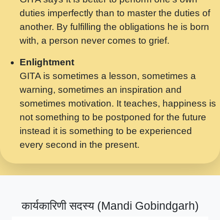
मर गनय न अपरध लडडल शर रध.... Shri
duties imperfectly than to master the duties of
ravinandan shastri ji maharaj.mp3
another. By fulfilling the obligations he is born
मेरे मन हरी का ध्यान लगा - भजन भाव - 2018 -
with, a person never comes to grief.
Rishikesh - Swami Gyananand Ji
Maharaj.mp3
Enlightment
GITA is sometimes a lesson, sometimes a
यह हसरत तलब ह नकज कमर Yahi Hasraten
warning, sometimes an inspiration and
Talab Hai Bhav Pravah #bhajan.mp3
sometimes motivation. It teaches, happiness is
लडल ज बल ल क ज न लग Sadhvi Purnima Ji
not something to be postponed for the future
7.9.2021 जवल नगर दलल #बसर.mp3
instead it is something to be experienced
every second in the present.
सख भ मझ पयर ह दख भ मझ पयर ह!छड म कस दत
दन ह तमहर ह!.mp3
सपरहट भजन 2021 - तर अखय ह जद भर बहर ज म
कब स खड 1.1.2021 !! दलल #बसर.mp3
कार्यकारिणी सदस्य (Mandi Gobindgarh)
सपरहट शयम भजन - जय जय शयम जय जय शयम
जय जय शर वनदवन धम !! Jai Jai Shyama !! बज