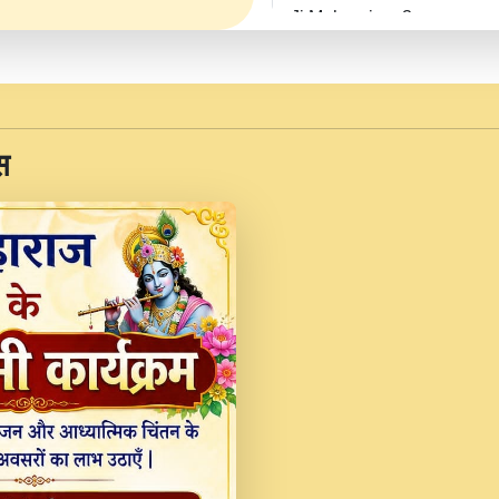
Ji Maharaj.mp3
JINU SATGURU AAP BUL
Sankirtan At VEER JI
Kina Sohna Tera Bhawa
स
Rani Bhajan By Lakhwinde
MERE MANN VICH KA
DEVOTIONAL SONG 2017
Na To Roop Hai Bindu J
Indresh Ji #BhaktiPath.m
Radha Rani Ki Kirpa B
Vichitra.mp3
Shri Krishan Kripakat
महरज ).mp3
Teri Bholi Si Surat S