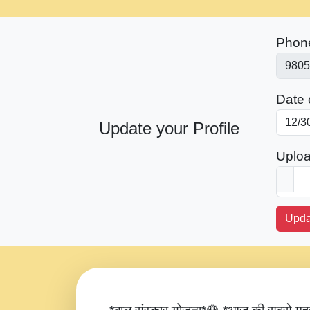
Phon
Date o
Update your Profile
Uploa
Upda