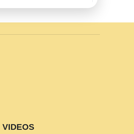
AVE by Rasik Pawan ji 20-11-19
 PRABHU KUTEER CHANNEL.mp3
n Sajaya Mata Vaishno Devi Aarti Mata
r Wadali Ji.mp3
NTH KALER NEW PUNAJBI
 FULL VIDEO HD.mp3
i Maharaj Pad - A Divine Bhajan by Shri
p3
est Devotional Song By Chitra
aksh (शर कषण कप कटकष- परम पजय गत मनष ज
VIDEOS
aawariya Latest Shyam Bhajan Ram Gopal