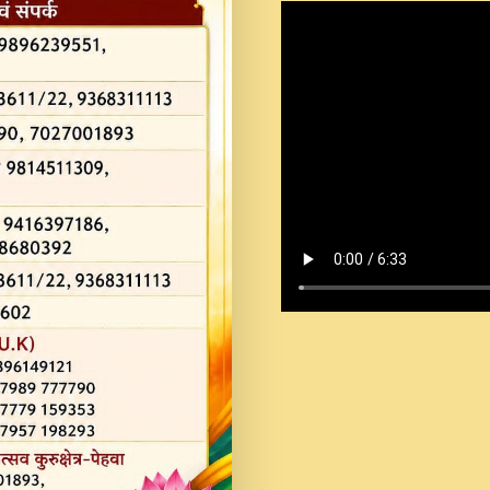
Shastri Ji Saawariya.mp3
Teri Chaukhat Pe.mp3
Teri Sharan Mein Aak
Sankirtan.mp3
अगर दन कशर ज मझ इतन द
#बसर.mp3
अब त आकर बह पकड ल वरन
SATGURU MUSIC !.mp3
ऐहन अखय च महन बस रखय 
कई पकड क मर हथ र मह व
दय!.mp3
कषण क दवन जरर सन - O K
New Bhajan 2020 #Ishwar