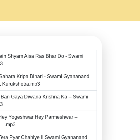
Mein Shyam Aisa Ras Bhar Do - Swami
p3
 Sahara Kripa Bihari - Swami Gyananand
r, Kurukshetra.mp3
to Ban Gaya Diwana Krishna Ka -- Swami
p3
- Hey Yogeshwar Hey Parmeshwar --
 --.mp3
e Tera Pyar Chahiye II Swami Gyananand