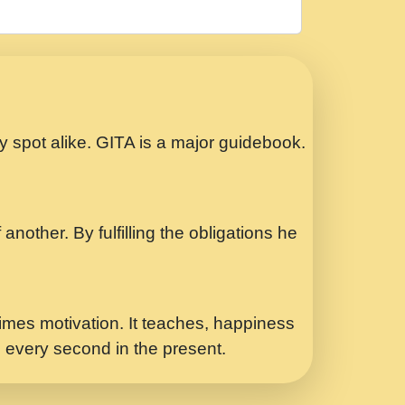
रठ हर क मनन न आय Shri ravinandan shastri
ता प्रेरणा -Swami Gyananand Ji Maharaj.mp3
Special Shyam Bhajan Ram Gopal Shastri
ry spot alike. GITA is a major guidebook.
ध.... Shri ravinandan shastri ji
another. By fulfilling the obligations he
 - भजन भाव - 2018 - Rishikesh - Swami
p3
र Yahi Hasraten Talab Hai Bhav Pravah
mes motivation. It teaches, happiness
d every second in the present.
Sadhvi Purnima Ji 7.9.2021 जवल नगर दलल