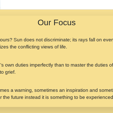
मझ अपन जवन बनन न आय, 
ji maharaj.mp3
Our Focus
मन अशांत मंत्र जाप - गी
मन बध लय परम वल कगन 
Ji Saawariya.mp3
 yours? Sun does not discriminate; its rays fall on eve
zes the conflicting views of life.
मर गनय न अपरध लडडल शर र
maharaj.mp3
’s own duties imperfectly than to master the duties of 
मेरे मन हरी का ध्यान लगा
Gyananand Ji Maharaj.m
o grief.
यह हसरत तलब ह नकज कम
#bhajan.mp3
mes a warning, sometimes an inspiration and someti
r the future instead it is something to be experience
लडल ज बल ल क ज न लग 
#बसर.mp3