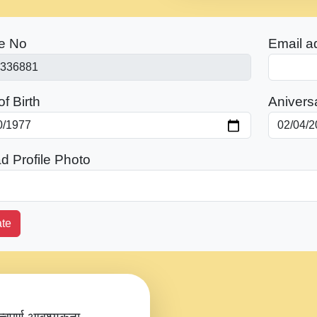
e No
Email a
f Birth
Anivers
d Profile Photo
te