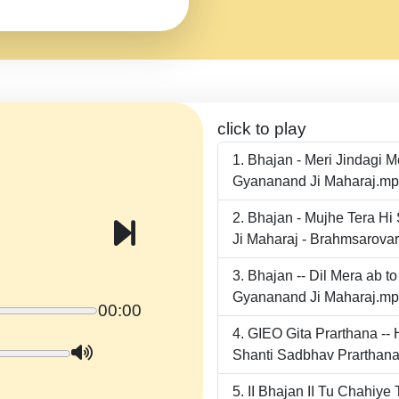
click to play
Bhajan - Meri Jindagi 
Gyananand Ji Maharaj.m
Bhajan - Mujhe Tera Hi
Ji Maharaj - Brahmsarova
Bhajan -- Dil Mera ab 
Gyananand Ji Maharaj.m
00:00
GIEO Gita Prarthana -
Shanti Sadbhav Prarthana
II Bhajan II Tu Chahiy