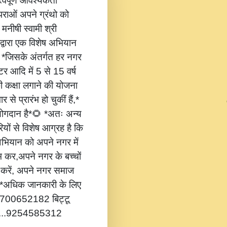
वपूर्ण आवश्यकता
ंपराओं अपने ग्रंथो को
 मनीषी स्वामी श्री
 द्वारा एक विशेष अभियान
,* *जिसके अंतर्गत हर नगर
टर आदि में 5 से 15 वर्ष
की कक्षा लगाने की योजना
 से प्रारंभ हो चुकीं हैं,*
 योगदान है*🌻 *अतः अन्य
यों से विशेष आग्रह है कि
भियान को अपने नगर में
ंभ कर,अपने नगर के बच्चों
ोग करें, अपने नगर समाज
*🔔 *अधिक जानकारी के लिए
...8700652182 बिट्टू
.....9254585312