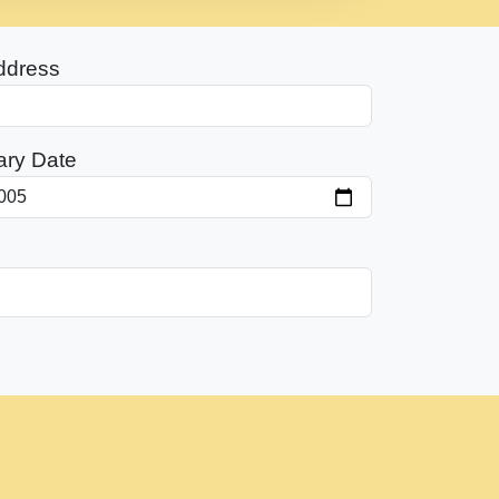
ddress
ary Date