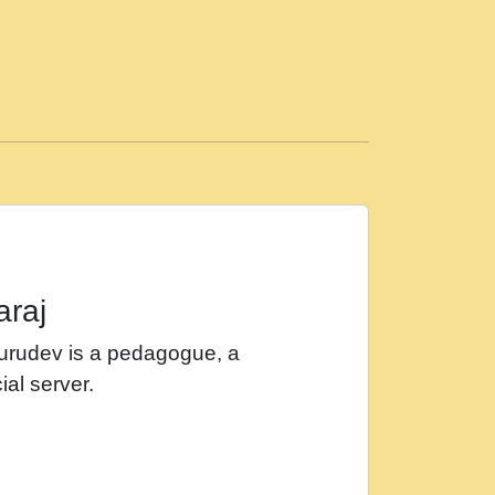
ड़ी मस्ती में हूँ । 2018 - Rishikesh - Ratan Ji
 सर रख क, नल रव त गल लग जव त सर उतत हथ
ीं दिन बीतते जाते हैं । 2018 - Rishikesh - Swami
p3
महन न रझद फर! shri ravinandan shastri ji
araj
खट करम क !!!! मह दद सहर चरण क .....mp3
Gurudev is a pedagogue, a
र Shri ravinandan shastri ji maharaj.mp3
ial server.
खोल ज़रा.mp3
 श्याम हो - Bhajan - Chahe Ram Ho Chahe