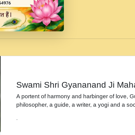
जब से गीता ज्ञान पाया मैं ब
Rasik.mp3
तन हल दल द सनव मड उतत
रख द!.mp3
तू कर प्रीतम से प्रीत, यूह
Gyananand Ji Maharaj.m
न म गवद गपल गद फर, पयर 
maharaj.mp3
Swami Shri Gyananand Ji Mah
नह भरस रह लडडल... अपन 
A portent of harmony and harbinger of love, 
बगड नसब कसन सवर तर बग
philosopher, a guide, a writer, a yogi and a soc
भजन - उठ नींद से अखियां 
.
भजन - चाहे राम हो, चाहे
Shyam Ho.mp3