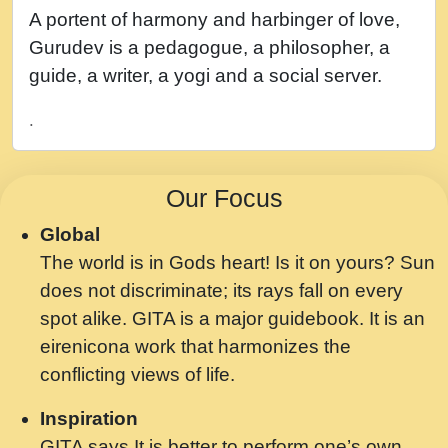
नह भरस रह लडडल... अपन खट करम क !!!! मह दद
A portent of harmony and harbinger of love,
सहर चरण क .....mp3
Gurudev is a pedagogue, a philosopher, a
बगड नसब कसन सवर तर बगर Shri ravinandan
guide, a writer, a yogi and a social server.
shastri ji maharaj.mp3
.
भजन - उठ नींद से अखियां खोल ज़रा.mp3
भजन - चाहे राम हो, चाहे श्याम हो - Bhajan -
Our Focus
Chahe Ram Ho Chahe Shyam Ho.mp3
Global
मझ अपन जवन बनन न आय, रठ हर क मनन न आय
The world is in Gods heart! Is it on yours? Sun
Shri ravinandan shastri ji maharaj.mp3
does not discriminate; its rays fall on every
मन अशांत मंत्र जाप - गीता प्रेरणा -Swami
spot alike. GITA is a major guidebook. It is an
Gyananand Ji Maharaj.mp3
eirenicona work that harmonizes the
मन बध लय परम वल कगन Special Shyam
conflicting views of life.
Bhajan Ram Gopal Shastri Ji
Inspiration
Saawariya.mp3
GITA says It is better to perform one’s own