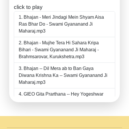
click to play
Bhajan - Meri Jindagi Mein Shyam Aisa
Ras Bhar Do - Swami Gyananand Ji
Maharaj.mp3
Bhajan - Mujhe Tera Hi Sahara Kripa
Bihari - Swami Gyananand Ji Maharaj -
Brahmsarovar, Kurukshetra.mp3
Bhajan -- Dil Mera ab to Ban Gaya
Diwana Krishna Ka -- Swami Gyananand Ji
Maharaj.mp3
GIEO Gita Prarthana -- Hey Yogeshwar
Hey Parmeshwar -- Shanti Sadbhav
Prarthana --.mp3
II Bhajan II Tu Chahiye Tera Pyar Chahiye
II Swami Gyananand Ji Maharaj.mp3