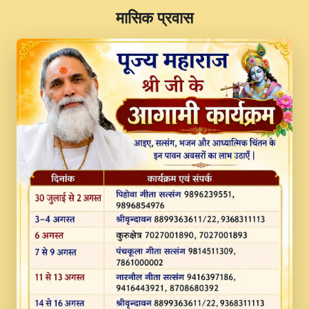
​मासिक प्रवास
JINU SATGURU AAP BULAVE by Rasik
Pawan ji 20-11-19 Sankirtan At VEER JI
PRABHU KUTEER CHANNEL.mp3
Kina Sohna Tera Bhawan Sajaya Mata
Vaishno Devi Aarti Mata Rani Bhajan By
Lakhwinder Wadali Ji.mp3
MERE MANN VICH KANTH KALER
NEW PUNAJBI DEVOTIONAL SONG 2017
FULL VIDEO HD.mp3
Na To Roop Hai Bindu Ji Maharaj Pad - A
Divine Bhajan by Shri Indresh Ji
#BhaktiPath.mp3
Radha Rani Ki Kirpa Best Devotional
Song By Chitra Vichitra.mp3