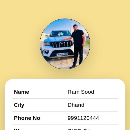
Name
Ram Sood
City
Dhand
Phone No
9991120444