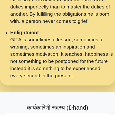
मर गनय न अपरध लडडल शर रध.... Shri
duties imperfectly than to master the duties of
ravinandan shastri ji maharaj.mp3
another. By fulfilling the obligations he is born
मेरे मन हरी का ध्यान लगा - भजन भाव - 2018 -
with, a person never comes to grief.
Rishikesh - Swami Gyananand Ji
Maharaj.mp3
Enlightment
GITA is sometimes a lesson, sometimes a
यह हसरत तलब ह नकज कमर Yahi Hasraten
warning, sometimes an inspiration and
Talab Hai Bhav Pravah #bhajan.mp3
sometimes motivation. It teaches, happiness is
लडल ज बल ल क ज न लग Sadhvi Purnima Ji
not something to be postponed for the future
7.9.2021 जवल नगर दलल #बसर.mp3
instead it is something to be experienced
every second in the present.
सख भ मझ पयर ह दख भ मझ पयर ह!छड म कस दत
दन ह तमहर ह!.mp3
सपरहट भजन 2021 - तर अखय ह जद भर बहर ज म
कब स खड 1.1.2021 !! दलल #बसर.mp3
कार्यकारिणी सदस्य (Dhand)
सपरहट शयम भजन - जय जय शयम जय जय शयम
जय जय शर वनदवन धम !! Jai Jai Shyama !! बज