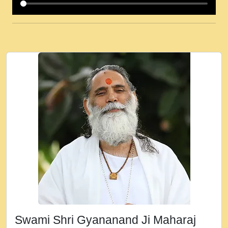
कई पकड क मर हथ र मह वदवन पहच दय! मह जन
उनक पस र मह वदवन पहच दय!.mp3
कषण क दवन जरर सन - O Kanha Abto Murli
Ki - Krishna Bhajan - New Bhajan 2020
#Ishwar Bhakti.mp3
जब से गीता ज्ञान पाया मैं बड़ी मस्ती में हूँ । 2018 -
Rishikesh - Ratan Ji Rasik.mp3
तन हल दल द सनव मड उतत सर रख क, नल रव त
गल लग जव त सर उतत हथ रख द!.mp3
तू कर प्रीतम से प्रीत, यूहीं दिन बीतते जाते हैं ।
2018 - Rishikesh - Swami Gyananand Ji
Maharaj.mp3
न म गवद गपल गद फर, पयर महन न रझद फर! shri
ravinandan shastri ji maharaj.mp3
Swami Shri Gyananand Ji Maharaj