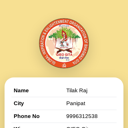
Name
Tilak Raj
City
Panipat
Phone No
9996312538