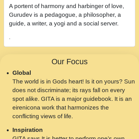
नह भरस रह लडडल... अपन खट करम क !!!! मह दद
A portent of harmony and harbinger of love,
सहर चरण क .....mp3
Gurudev is a pedagogue, a philosopher, a
बगड नसब कसन सवर तर बगर Shri ravinandan
guide, a writer, a yogi and a social server.
shastri ji maharaj.mp3
.
भजन - उठ नींद से अखियां खोल ज़रा.mp3
भजन - चाहे राम हो, चाहे श्याम हो - Bhajan -
Our Focus
Chahe Ram Ho Chahe Shyam Ho.mp3
Global
मझ अपन जवन बनन न आय, रठ हर क मनन न आय
The world is in Gods heart! Is it on yours? Sun
Shri ravinandan shastri ji maharaj.mp3
does not discriminate; its rays fall on every
मन अशांत मंत्र जाप - गीता प्रेरणा -Swami
spot alike. GITA is a major guidebook. It is an
Gyananand Ji Maharaj.mp3
eirenicona work that harmonizes the
मन बध लय परम वल कगन Special Shyam
conflicting views of life.
Bhajan Ram Gopal Shastri Ji
Inspiration
Saawariya.mp3
GITA says It is better to perform one’s own