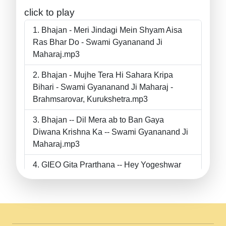
click to play
Bhajan - Meri Jindagi Mein Shyam Aisa
Ras Bhar Do - Swami Gyananand Ji
Maharaj.mp3
Bhajan - Mujhe Tera Hi Sahara Kripa
Bihari - Swami Gyananand Ji Maharaj -
Brahmsarovar, Kurukshetra.mp3
Bhajan -- Dil Mera ab to Ban Gaya
Diwana Krishna Ka -- Swami Gyananand Ji
Maharaj.mp3
GIEO Gita Prarthana -- Hey Yogeshwar
Hey Parmeshwar -- Shanti Sadbhav
Prarthana --.mp3
II Bhajan II Tu Chahiye Tera Pyar Chahiye
II Swami Gyananand Ji Maharaj.mp3