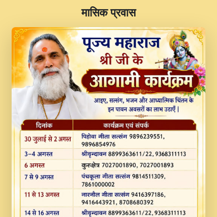
​मासिक प्रवास
JINU SATGURU AAP BULAVE by Rasik
Pawan ji 20-11-19 Sankirtan At VEER JI
PRABHU KUTEER CHANNEL.mp3
Kina Sohna Tera Bhawan Sajaya Mata
Vaishno Devi Aarti Mata Rani Bhajan By
Lakhwinder Wadali Ji.mp3
MERE MANN VICH KANTH KALER
NEW PUNAJBI DEVOTIONAL SONG 2017
FULL VIDEO HD.mp3
Na To Roop Hai Bindu Ji Maharaj Pad - A
Divine Bhajan by Shri Indresh Ji
#BhaktiPath.mp3
Radha Rani Ki Kirpa Best Devotional
Song By Chitra Vichitra.mp3