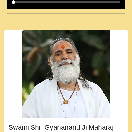
कई पकड क मर हथ र मह वदवन पहच दय! मह जन
उनक पस र मह वदवन पहच दय!.mp3
कषण क दवन जरर सन - O Kanha Abto Murli
Ki - Krishna Bhajan - New Bhajan 2020
#Ishwar Bhakti.mp3
जब से गीता ज्ञान पाया मैं बड़ी मस्ती में हूँ । 2018 -
Rishikesh - Ratan Ji Rasik.mp3
तन हल दल द सनव मड उतत सर रख क, नल रव त
गल लग जव त सर उतत हथ रख द!.mp3
तू कर प्रीतम से प्रीत, यूहीं दिन बीतते जाते हैं ।
2018 - Rishikesh - Swami Gyananand Ji
Maharaj.mp3
न म गवद गपल गद फर, पयर महन न रझद फर! shri
ravinandan shastri ji maharaj.mp3
Swami Shri Gyananand Ji Maharaj