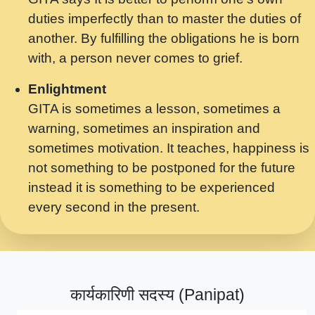
मर गनय न अपरध लडडल शर रध.... Shri
duties imperfectly than to master the duties of
ravinandan shastri ji maharaj.mp3
another. By fulfilling the obligations he is born
मेरे मन हरी का ध्यान लगा - भजन भाव - 2018 -
with, a person never comes to grief.
Rishikesh - Swami Gyananand Ji
Maharaj.mp3
Enlightment
GITA is sometimes a lesson, sometimes a
यह हसरत तलब ह नकज कमर Yahi Hasraten
warning, sometimes an inspiration and
Talab Hai Bhav Pravah #bhajan.mp3
sometimes motivation. It teaches, happiness is
लडल ज बल ल क ज न लग Sadhvi Purnima Ji
not something to be postponed for the future
7.9.2021 जवल नगर दलल #बसर.mp3
instead it is something to be experienced
every second in the present.
सख भ मझ पयर ह दख भ मझ पयर ह!छड म कस दत
दन ह तमहर ह!.mp3
सपरहट भजन 2021 - तर अखय ह जद भर बहर ज म
कब स खड 1.1.2021 !! दलल #बसर.mp3
कार्यकारिणी सदस्य (Panipat)
सपरहट शयम भजन - जय जय शयम जय जय शयम
जय जय शर वनदवन धम !! Jai Jai Shyama !! बज