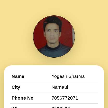
Name
Yogesh Sharma
City
Narnaul
Phone No
7056772071