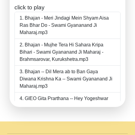
click to play
Bhajan - Meri Jindagi Mein Shyam Aisa
Ras Bhar Do - Swami Gyananand Ji
Maharaj.mp3
Bhajan - Mujhe Tera Hi Sahara Kripa
Bihari - Swami Gyananand Ji Maharaj -
Brahmsarovar, Kurukshetra.mp3
Bhajan -- Dil Mera ab to Ban Gaya
Diwana Krishna Ka -- Swami Gyananand Ji
Maharaj.mp3
GIEO Gita Prarthana -- Hey Yogeshwar
Hey Parmeshwar -- Shanti Sadbhav
Prarthana --.mp3
II Bhajan II Tu Chahiye Tera Pyar Chahiye
II Swami Gyananand Ji Maharaj.mp3