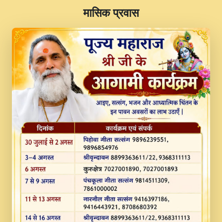
​मासिक प्रवास
JINU SATGURU AAP BULAVE by Rasik
Pawan ji 20-11-19 Sankirtan At VEER JI
PRABHU KUTEER CHANNEL.mp3
Kina Sohna Tera Bhawan Sajaya Mata
Vaishno Devi Aarti Mata Rani Bhajan By
Lakhwinder Wadali Ji.mp3
MERE MANN VICH KANTH KALER
NEW PUNAJBI DEVOTIONAL SONG 2017
FULL VIDEO HD.mp3
Na To Roop Hai Bindu Ji Maharaj Pad - A
Divine Bhajan by Shri Indresh Ji
#BhaktiPath.mp3
Radha Rani Ki Kirpa Best Devotional
Song By Chitra Vichitra.mp3