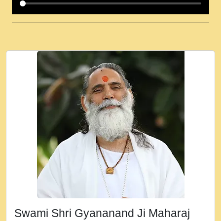
कई पकड क मर हथ र मह वदवन पहच दय! मह जन
उनक पस र मह वदवन पहच दय!.mp3
कषण क दवन जरर सन - O Kanha Abto Murli
Ki - Krishna Bhajan - New Bhajan 2020
#Ishwar Bhakti.mp3
जब से गीता ज्ञान पाया मैं बड़ी मस्ती में हूँ । 2018 -
Rishikesh - Ratan Ji Rasik.mp3
तन हल दल द सनव मड उतत सर रख क, नल रव त
गल लग जव त सर उतत हथ रख द!.mp3
तू कर प्रीतम से प्रीत, यूहीं दिन बीतते जाते हैं ।
2018 - Rishikesh - Swami Gyananand Ji
Maharaj.mp3
न म गवद गपल गद फर, पयर महन न रझद फर! shri
ravinandan shastri ji maharaj.mp3
Swami Shri Gyananand Ji Maharaj