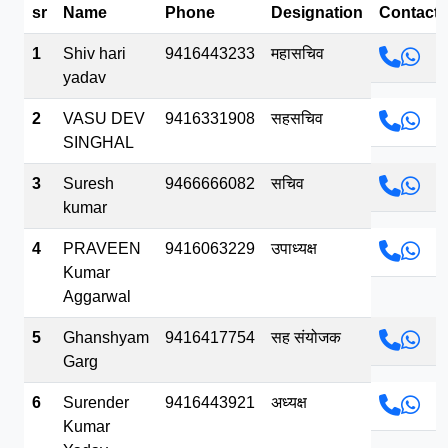
sr
Name
Phone
Designation
Contact
भव.mp3
1
Shiv hari
9416443233
महासचिव
yadav
2
VASU DEV
9416331908
सहसचिव
SINGHAL
3
Suresh
9466666082
सचिव
kumar
4
PRAVEEN
9416063229
उपाध्यक्ष
Kumar
Aggarwal
5
Ghanshyam
9416417754
सह संयोजक
Garg
6
Surender
9416443921
अध्यक्ष
Kumar