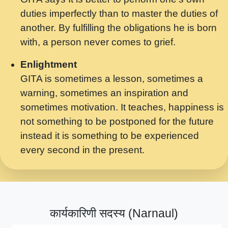
मर गनय न अपरध लडडल शर रध.... Shri
duties imperfectly than to master the duties of
ravinandan shastri ji maharaj.mp3
another. By fulfilling the obligations he is born
मेरे मन हरी का ध्यान लगा - भजन भाव - 2018 -
with, a person never comes to grief.
Rishikesh - Swami Gyananand Ji
Maharaj.mp3
Enlightment
GITA is sometimes a lesson, sometimes a
यह हसरत तलब ह नकज कमर Yahi Hasraten
warning, sometimes an inspiration and
Talab Hai Bhav Pravah #bhajan.mp3
sometimes motivation. It teaches, happiness is
लडल ज बल ल क ज न लग Sadhvi Purnima Ji
not something to be postponed for the future
7.9.2021 जवल नगर दलल #बसर.mp3
instead it is something to be experienced
every second in the present.
सख भ मझ पयर ह दख भ मझ पयर ह!छड म कस दत
दन ह तमहर ह!.mp3
सपरहट भजन 2021 - तर अखय ह जद भर बहर ज म
कब स खड 1.1.2021 !! दलल #बसर.mp3
कार्यकारिणी सदस्य (Narnaul)
सपरहट शयम भजन - जय जय शयम जय जय शयम
जय जय शर वनदवन धम !! Jai Jai Shyama !! बज