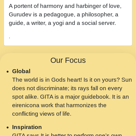
नह भरस रह लडडल... अपन खट करम क !!!! मह दद
A portent of harmony and harbinger of love,
सहर चरण क .....mp3
Gurudev is a pedagogue, a philosopher, a
बगड नसब कसन सवर तर बगर Shri ravinandan
guide, a writer, a yogi and a social server.
shastri ji maharaj.mp3
.
भजन - उठ नींद से अखियां खोल ज़रा.mp3
भजन - चाहे राम हो, चाहे श्याम हो - Bhajan -
Our Focus
Chahe Ram Ho Chahe Shyam Ho.mp3
Global
मझ अपन जवन बनन न आय, रठ हर क मनन न आय
The world is in Gods heart! Is it on yours? Sun
Shri ravinandan shastri ji maharaj.mp3
does not discriminate; its rays fall on every
मन अशांत मंत्र जाप - गीता प्रेरणा -Swami
spot alike. GITA is a major guidebook. It is an
Gyananand Ji Maharaj.mp3
eirenicona work that harmonizes the
मन बध लय परम वल कगन Special Shyam
conflicting views of life.
Bhajan Ram Gopal Shastri Ji
Inspiration
Saawariya.mp3
GITA says It is better to perform one’s own