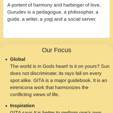
नह भरस रह लडडल... अपन खट करम क !!!! मह दद
A portent of harmony and harbinger of love,
सहर चरण क .....mp3
Gurudev is a pedagogue, a philosopher, a
बगड नसब कसन सवर तर बगर Shri ravinandan
guide, a writer, a yogi and a social server.
shastri ji maharaj.mp3
.
भजन - उठ नींद से अखियां खोल ज़रा.mp3
भजन - चाहे राम हो, चाहे श्याम हो - Bhajan -
Our Focus
Chahe Ram Ho Chahe Shyam Ho.mp3
Global
मझ अपन जवन बनन न आय, रठ हर क मनन न आय
The world is in Gods heart! Is it on yours? Sun
Shri ravinandan shastri ji maharaj.mp3
does not discriminate; its rays fall on every
मन अशांत मंत्र जाप - गीता प्रेरणा -Swami
spot alike. GITA is a major guidebook. It is an
Gyananand Ji Maharaj.mp3
eirenicona work that harmonizes the
मन बध लय परम वल कगन Special Shyam
conflicting views of life.
Bhajan Ram Gopal Shastri Ji
Inspiration
Saawariya.mp3
GITA says It is better to perform one’s own