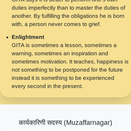
मर गनय न अपरध लडडल शर रध.... Shri
duties imperfectly than to master the duties of
ravinandan shastri ji maharaj.mp3
another. By fulfilling the obligations he is born
मेरे मन हरी का ध्यान लगा - भजन भाव - 2018 -
with, a person never comes to grief.
Rishikesh - Swami Gyananand Ji
Maharaj.mp3
Enlightment
GITA is sometimes a lesson, sometimes a
यह हसरत तलब ह नकज कमर Yahi Hasraten
warning, sometimes an inspiration and
Talab Hai Bhav Pravah #bhajan.mp3
sometimes motivation. It teaches, happiness is
लडल ज बल ल क ज न लग Sadhvi Purnima Ji
not something to be postponed for the future
7.9.2021 जवल नगर दलल #बसर.mp3
instead it is something to be experienced
every second in the present.
सख भ मझ पयर ह दख भ मझ पयर ह!छड म कस दत
दन ह तमहर ह!.mp3
सपरहट भजन 2021 - तर अखय ह जद भर बहर ज म
कब स खड 1.1.2021 !! दलल #बसर.mp3
कार्यकारिणी सदस्य (Muzaffarnagar)
सपरहट शयम भजन - जय जय शयम जय जय शयम
जय जय शर वनदवन धम !! Jai Jai Shyama !! बज