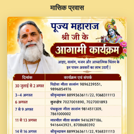
​मासिक प्रवास
JINU SATGURU AAP BULAVE by Rasik
Pawan ji 20-11-19 Sankirtan At VEER JI
PRABHU KUTEER CHANNEL.mp3
Kina Sohna Tera Bhawan Sajaya Mata
Vaishno Devi Aarti Mata Rani Bhajan By
Lakhwinder Wadali Ji.mp3
MERE MANN VICH KANTH KALER
NEW PUNAJBI DEVOTIONAL SONG 2017
FULL VIDEO HD.mp3
Na To Roop Hai Bindu Ji Maharaj Pad - A
Divine Bhajan by Shri Indresh Ji
#BhaktiPath.mp3
Radha Rani Ki Kirpa Best Devotional
Song By Chitra Vichitra.mp3