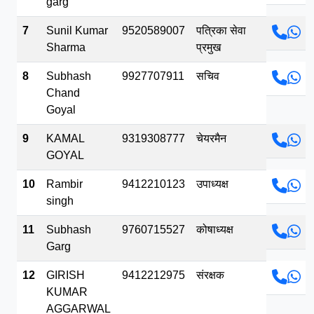
garg
7
Sunil Kumar
9520589007
पत्रिका सेवा
Sharma
प्रमुख
8
Subhash
9927707911
सचिव
Chand
Goyal
9
KAMAL
9319308777
चेयरमैन
GOYAL
10
Rambir
9412210123
उपाध्यक्ष
singh
11
Subhash
9760715527
कोषाध्यक्ष
Garg
12
GIRISH
9412212975
संरक्षक
KUMAR
AGGARWAL