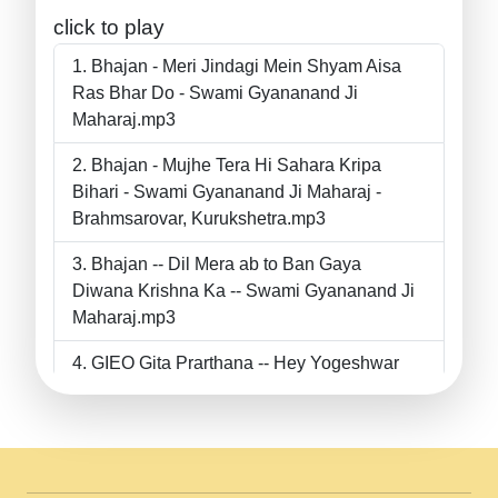
click to play
Bhajan - Meri Jindagi Mein Shyam Aisa
Ras Bhar Do - Swami Gyananand Ji
Maharaj.mp3
Bhajan - Mujhe Tera Hi Sahara Kripa
Bihari - Swami Gyananand Ji Maharaj -
Brahmsarovar, Kurukshetra.mp3
Bhajan -- Dil Mera ab to Ban Gaya
Diwana Krishna Ka -- Swami Gyananand Ji
Maharaj.mp3
GIEO Gita Prarthana -- Hey Yogeshwar
Hey Parmeshwar -- Shanti Sadbhav
Prarthana --.mp3
II Bhajan II Tu Chahiye Tera Pyar Chahiye
II Swami Gyananand Ji Maharaj.mp3