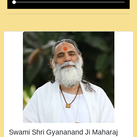
कई पकड क मर हथ र मह वदवन पहच दय! मह जन
उनक पस र मह वदवन पहच दय!.mp3
कषण क दवन जरर सन - O Kanha Abto Murli
Ki - Krishna Bhajan - New Bhajan 2020
#Ishwar Bhakti.mp3
जब से गीता ज्ञान पाया मैं बड़ी मस्ती में हूँ । 2018 -
Rishikesh - Ratan Ji Rasik.mp3
तन हल दल द सनव मड उतत सर रख क, नल रव त
गल लग जव त सर उतत हथ रख द!.mp3
तू कर प्रीतम से प्रीत, यूहीं दिन बीतते जाते हैं ।
2018 - Rishikesh - Swami Gyananand Ji
Maharaj.mp3
न म गवद गपल गद फर, पयर महन न रझद फर! shri
ravinandan shastri ji maharaj.mp3
Swami Shri Gyananand Ji Maharaj