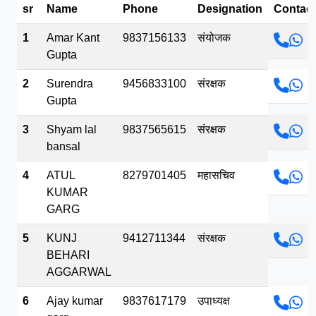
sr
Name
Phone
Designation
Contact
भव.mp3
1
Amar Kant
9837156133
संयोजक
Gupta
2
Surendra
9456833100
संरक्षक
Gupta
3
Shyam lal
9837565615
संरक्षक
bansal
4
ATUL
8279701405
महासचिव
KUMAR
GARG
5
KUNJ
9412711344
संरक्षक
BEHARI
AGGARWAL
6
Ajay kumar
9837617179
उपाध्यक्ष