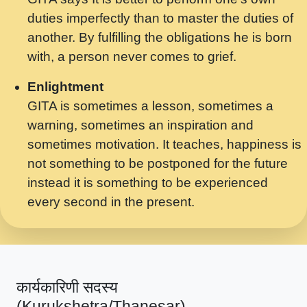
मर गनय न अपरध लडडल शर रध.... Shri
duties imperfectly than to master the duties of
ravinandan shastri ji maharaj.mp3
another. By fulfilling the obligations he is born
मेरे मन हरी का ध्यान लगा - भजन भाव - 2018 -
with, a person never comes to grief.
Rishikesh - Swami Gyananand Ji
Maharaj.mp3
Enlightment
GITA is sometimes a lesson, sometimes a
यह हसरत तलब ह नकज कमर Yahi Hasraten
warning, sometimes an inspiration and
Talab Hai Bhav Pravah #bhajan.mp3
sometimes motivation. It teaches, happiness is
लडल ज बल ल क ज न लग Sadhvi Purnima Ji
not something to be postponed for the future
7.9.2021 जवल नगर दलल #बसर.mp3
instead it is something to be experienced
every second in the present.
सख भ मझ पयर ह दख भ मझ पयर ह!छड म कस दत
दन ह तमहर ह!.mp3
सपरहट भजन 2021 - तर अखय ह जद भर बहर ज म
कब स खड 1.1.2021 !! दलल #बसर.mp3
कार्यकारिणी सदस्य
सपरहट शयम भजन - जय जय शयम जय जय शयम
(Kurukshetra/Thanesar)
जय जय शर वनदवन धम !! Jai Jai Shyama !! बज