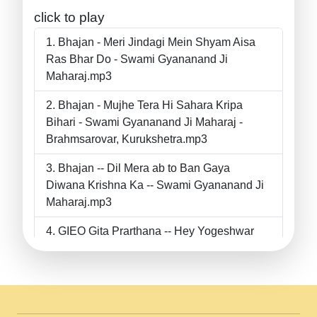
click to play
Bhajan - Meri Jindagi Mein Shyam Aisa
Ras Bhar Do - Swami Gyananand Ji
Maharaj.mp3
Bhajan - Mujhe Tera Hi Sahara Kripa
Bihari - Swami Gyananand Ji Maharaj -
Brahmsarovar, Kurukshetra.mp3
Bhajan -- Dil Mera ab to Ban Gaya
Diwana Krishna Ka -- Swami Gyananand Ji
Maharaj.mp3
GIEO Gita Prarthana -- Hey Yogeshwar
Hey Parmeshwar -- Shanti Sadbhav
Prarthana --.mp3
II Bhajan II Tu Chahiye Tera Pyar Chahiye
II Swami Gyananand Ji Maharaj.mp3