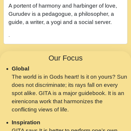
नह भरस रह लडडल... अपन खट करम क !!!! मह दद
A portent of harmony and harbinger of love,
सहर चरण क .....mp3
Gurudev is a pedagogue, a philosopher, a
बगड नसब कसन सवर तर बगर Shri ravinandan
guide, a writer, a yogi and a social server.
shastri ji maharaj.mp3
.
भजन - उठ नींद से अखियां खोल ज़रा.mp3
भजन - चाहे राम हो, चाहे श्याम हो - Bhajan -
Our Focus
Chahe Ram Ho Chahe Shyam Ho.mp3
Global
मझ अपन जवन बनन न आय, रठ हर क मनन न आय
The world is in Gods heart! Is it on yours? Sun
Shri ravinandan shastri ji maharaj.mp3
does not discriminate; its rays fall on every
मन अशांत मंत्र जाप - गीता प्रेरणा -Swami
spot alike. GITA is a major guidebook. It is an
Gyananand Ji Maharaj.mp3
eirenicona work that harmonizes the
मन बध लय परम वल कगन Special Shyam
conflicting views of life.
Bhajan Ram Gopal Shastri Ji
Inspiration
Saawariya.mp3
GITA says It is better to perform one’s own