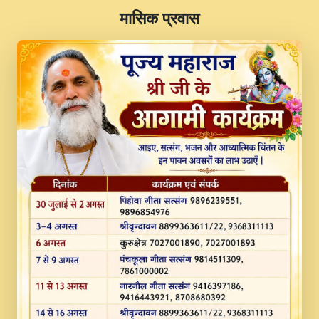
​मासिक प्रवास
JINU SATGURU AAP BULAVE by Rasik
Pawan ji 20-11-19 Sankirtan At VEER JI
PRABHU KUTEER CHANNEL.mp3
Kina Sohna Tera Bhawan Sajaya Mata
Vaishno Devi Aarti Mata Rani Bhajan By
Lakhwinder Wadali Ji.mp3
MERE MANN VICH KANTH KALER
NEW PUNAJBI DEVOTIONAL SONG 2017
FULL VIDEO HD.mp3
Na To Roop Hai Bindu Ji Maharaj Pad - A
Divine Bhajan by Shri Indresh Ji
#BhaktiPath.mp3
Radha Rani Ki Kirpa Best Devotional
Song By Chitra Vichitra.mp3