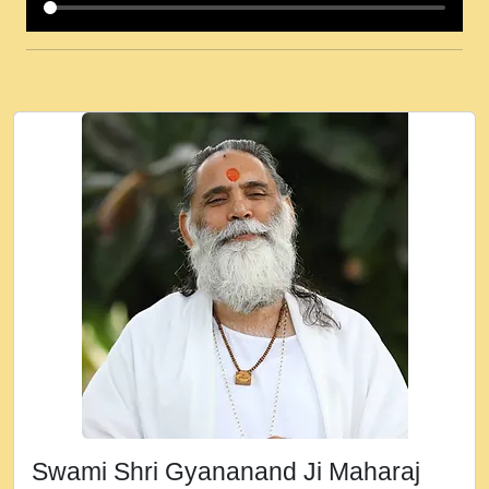
कई पकड क मर हथ र मह वदवन पहच दय! मह जन
उनक पस र मह वदवन पहच दय!.mp3
कषण क दवन जरर सन - O Kanha Abto Murli
Ki - Krishna Bhajan - New Bhajan 2020
#Ishwar Bhakti.mp3
जब से गीता ज्ञान पाया मैं बड़ी मस्ती में हूँ । 2018 -
Rishikesh - Ratan Ji Rasik.mp3
तन हल दल द सनव मड उतत सर रख क, नल रव त
गल लग जव त सर उतत हथ रख द!.mp3
तू कर प्रीतम से प्रीत, यूहीं दिन बीतते जाते हैं ।
2018 - Rishikesh - Swami Gyananand Ji
Maharaj.mp3
न म गवद गपल गद फर, पयर महन न रझद फर! shri
ravinandan shastri ji maharaj.mp3
Swami Shri Gyananand Ji Maharaj