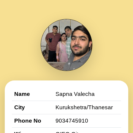
Name
Sapna Valecha
City
Kurukshetra/Thanesar
Phone No
9034745910