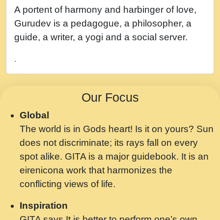
नह भरस रह लडडल... अपन खट करम क !!!! मह दद
A portent of harmony and harbinger of love,
सहर चरण क .....mp3
Gurudev is a pedagogue, a philosopher, a
बगड नसब कसन सवर तर बगर Shri ravinandan
guide, a writer, a yogi and a social server.
shastri ji maharaj.mp3
.
भजन - उठ नींद से अखियां खोल ज़रा.mp3
भजन - चाहे राम हो, चाहे श्याम हो - Bhajan -
Our Focus
Chahe Ram Ho Chahe Shyam Ho.mp3
Global
मझ अपन जवन बनन न आय, रठ हर क मनन न आय
The world is in Gods heart! Is it on yours? Sun
Shri ravinandan shastri ji maharaj.mp3
does not discriminate; its rays fall on every
मन अशांत मंत्र जाप - गीता प्रेरणा -Swami
spot alike. GITA is a major guidebook. It is an
Gyananand Ji Maharaj.mp3
eirenicona work that harmonizes the
मन बध लय परम वल कगन Special Shyam
conflicting views of life.
Bhajan Ram Gopal Shastri Ji
Inspiration
Saawariya.mp3
GITA says It is better to perform one’s own