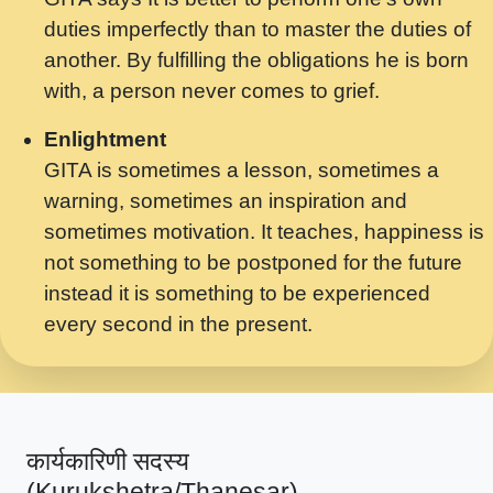
मर गनय न अपरध लडडल शर रध.... Shri
duties imperfectly than to master the duties of
ravinandan shastri ji maharaj.mp3
another. By fulfilling the obligations he is born
मेरे मन हरी का ध्यान लगा - भजन भाव - 2018 -
with, a person never comes to grief.
Rishikesh - Swami Gyananand Ji
Maharaj.mp3
Enlightment
GITA is sometimes a lesson, sometimes a
यह हसरत तलब ह नकज कमर Yahi Hasraten
warning, sometimes an inspiration and
Talab Hai Bhav Pravah #bhajan.mp3
sometimes motivation. It teaches, happiness is
लडल ज बल ल क ज न लग Sadhvi Purnima Ji
not something to be postponed for the future
7.9.2021 जवल नगर दलल #बसर.mp3
instead it is something to be experienced
every second in the present.
सख भ मझ पयर ह दख भ मझ पयर ह!छड म कस दत
दन ह तमहर ह!.mp3
सपरहट भजन 2021 - तर अखय ह जद भर बहर ज म
कब स खड 1.1.2021 !! दलल #बसर.mp3
कार्यकारिणी सदस्य
सपरहट शयम भजन - जय जय शयम जय जय शयम
(Kurukshetra/Thanesar)
जय जय शर वनदवन धम !! Jai Jai Shyama !! बज