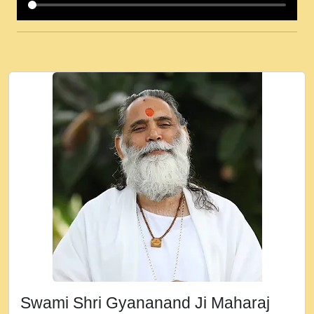
कई पकड क मर हथ र मह वदवन पहच दय! मह जन
उनक पस र मह वदवन पहच दय!.mp3
कषण क दवन जरर सन - O Kanha Abto Murli
Ki - Krishna Bhajan - New Bhajan 2020
#Ishwar Bhakti.mp3
जब से गीता ज्ञान पाया मैं बड़ी मस्ती में हूँ । 2018 -
Rishikesh - Ratan Ji Rasik.mp3
तन हल दल द सनव मड उतत सर रख क, नल रव त
गल लग जव त सर उतत हथ रख द!.mp3
तू कर प्रीतम से प्रीत, यूहीं दिन बीतते जाते हैं ।
2018 - Rishikesh - Swami Gyananand Ji
Maharaj.mp3
न म गवद गपल गद फर, पयर महन न रझद फर! shri
ravinandan shastri ji maharaj.mp3
Swami Shri Gyananand Ji Maharaj