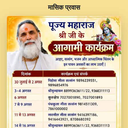
​मासिक प्रवास
JINU SATGURU AAP BULAVE by Rasik
Pawan ji 20-11-19 Sankirtan At VEER JI
PRABHU KUTEER CHANNEL.mp3
Kina Sohna Tera Bhawan Sajaya Mata
Vaishno Devi Aarti Mata Rani Bhajan By
Lakhwinder Wadali Ji.mp3
MERE MANN VICH KANTH KALER
NEW PUNAJBI DEVOTIONAL SONG 2017
FULL VIDEO HD.mp3
Na To Roop Hai Bindu Ji Maharaj Pad - A
Divine Bhajan by Shri Indresh Ji
#BhaktiPath.mp3
Radha Rani Ki Kirpa Best Devotional
Song By Chitra Vichitra.mp3