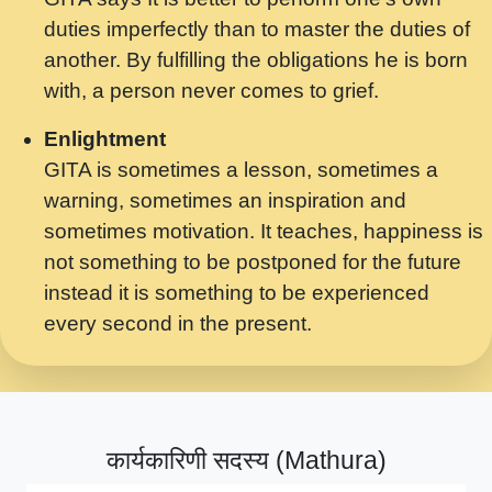
मर गनय न अपरध लडडल शर रध.... Shri
duties imperfectly than to master the duties of
ravinandan shastri ji maharaj.mp3
another. By fulfilling the obligations he is born
मेरे मन हरी का ध्यान लगा - भजन भाव - 2018 -
with, a person never comes to grief.
Rishikesh - Swami Gyananand Ji
Maharaj.mp3
Enlightment
GITA is sometimes a lesson, sometimes a
यह हसरत तलब ह नकज कमर Yahi Hasraten
warning, sometimes an inspiration and
Talab Hai Bhav Pravah #bhajan.mp3
sometimes motivation. It teaches, happiness is
लडल ज बल ल क ज न लग Sadhvi Purnima Ji
not something to be postponed for the future
7.9.2021 जवल नगर दलल #बसर.mp3
instead it is something to be experienced
every second in the present.
सख भ मझ पयर ह दख भ मझ पयर ह!छड म कस दत
दन ह तमहर ह!.mp3
सपरहट भजन 2021 - तर अखय ह जद भर बहर ज म
कब स खड 1.1.2021 !! दलल #बसर.mp3
कार्यकारिणी सदस्य (Mathura)
सपरहट शयम भजन - जय जय शयम जय जय शयम
जय जय शर वनदवन धम !! Jai Jai Shyama !! बज