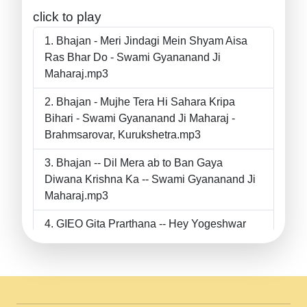
click to play
Bhajan - Meri Jindagi Mein Shyam Aisa
Ras Bhar Do - Swami Gyananand Ji
Maharaj.mp3
Bhajan - Mujhe Tera Hi Sahara Kripa
Bihari - Swami Gyananand Ji Maharaj -
Brahmsarovar, Kurukshetra.mp3
Bhajan -- Dil Mera ab to Ban Gaya
Diwana Krishna Ka -- Swami Gyananand Ji
Maharaj.mp3
GIEO Gita Prarthana -- Hey Yogeshwar
Hey Parmeshwar -- Shanti Sadbhav
Prarthana --.mp3
II Bhajan II Tu Chahiye Tera Pyar Chahiye
II Swami Gyananand Ji Maharaj.mp3