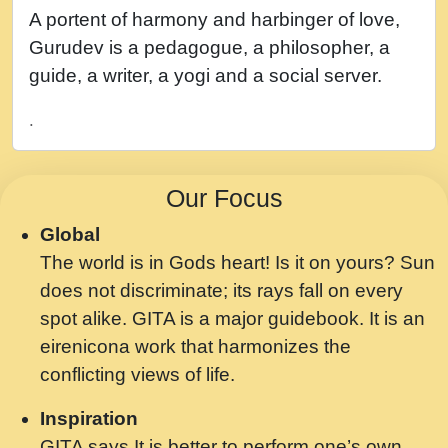
नह भरस रह लडडल... अपन खट करम क !!!! मह दद
A portent of harmony and harbinger of love,
सहर चरण क .....mp3
Gurudev is a pedagogue, a philosopher, a
बगड नसब कसन सवर तर बगर Shri ravinandan
guide, a writer, a yogi and a social server.
shastri ji maharaj.mp3
.
भजन - उठ नींद से अखियां खोल ज़रा.mp3
भजन - चाहे राम हो, चाहे श्याम हो - Bhajan -
Our Focus
Chahe Ram Ho Chahe Shyam Ho.mp3
Global
मझ अपन जवन बनन न आय, रठ हर क मनन न आय
The world is in Gods heart! Is it on yours? Sun
Shri ravinandan shastri ji maharaj.mp3
does not discriminate; its rays fall on every
मन अशांत मंत्र जाप - गीता प्रेरणा -Swami
spot alike. GITA is a major guidebook. It is an
Gyananand Ji Maharaj.mp3
eirenicona work that harmonizes the
मन बध लय परम वल कगन Special Shyam
conflicting views of life.
Bhajan Ram Gopal Shastri Ji
Inspiration
Saawariya.mp3
GITA says It is better to perform one’s own