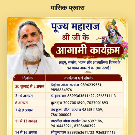
​मासिक प्रवास
JINU SATGURU AAP BULAVE by Rasik
Pawan ji 20-11-19 Sankirtan At VEER JI
PRABHU KUTEER CHANNEL.mp3
Kina Sohna Tera Bhawan Sajaya Mata
Vaishno Devi Aarti Mata Rani Bhajan By
Lakhwinder Wadali Ji.mp3
MERE MANN VICH KANTH KALER
NEW PUNAJBI DEVOTIONAL SONG 2017
FULL VIDEO HD.mp3
Na To Roop Hai Bindu Ji Maharaj Pad - A
Divine Bhajan by Shri Indresh Ji
#BhaktiPath.mp3
Radha Rani Ki Kirpa Best Devotional
Song By Chitra Vichitra.mp3