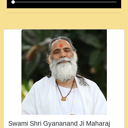
कई पकड क मर हथ र मह वदवन पहच दय! मह जन
उनक पस र मह वदवन पहच दय!.mp3
कषण क दवन जरर सन - O Kanha Abto Murli
Ki - Krishna Bhajan - New Bhajan 2020
#Ishwar Bhakti.mp3
जब से गीता ज्ञान पाया मैं बड़ी मस्ती में हूँ । 2018 -
Rishikesh - Ratan Ji Rasik.mp3
तन हल दल द सनव मड उतत सर रख क, नल रव त
गल लग जव त सर उतत हथ रख द!.mp3
तू कर प्रीतम से प्रीत, यूहीं दिन बीतते जाते हैं ।
2018 - Rishikesh - Swami Gyananand Ji
Maharaj.mp3
न म गवद गपल गद फर, पयर महन न रझद फर! shri
ravinandan shastri ji maharaj.mp3
Swami Shri Gyananand Ji Maharaj