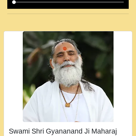
कई पकड क मर हथ र मह वदवन पहच दय! मह जन
उनक पस र मह वदवन पहच दय!.mp3
कषण क दवन जरर सन - O Kanha Abto Murli
Ki - Krishna Bhajan - New Bhajan 2020
#Ishwar Bhakti.mp3
जब से गीता ज्ञान पाया मैं बड़ी मस्ती में हूँ । 2018 -
Rishikesh - Ratan Ji Rasik.mp3
तन हल दल द सनव मड उतत सर रख क, नल रव त
गल लग जव त सर उतत हथ रख द!.mp3
तू कर प्रीतम से प्रीत, यूहीं दिन बीतते जाते हैं ।
2018 - Rishikesh - Swami Gyananand Ji
Maharaj.mp3
न म गवद गपल गद फर, पयर महन न रझद फर! shri
ravinandan shastri ji maharaj.mp3
Swami Shri Gyananand Ji Maharaj