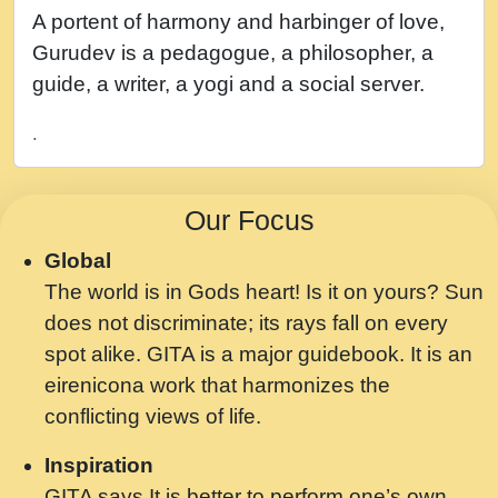
नह भरस रह लडडल... अपन खट करम क !!!! मह दद
A portent of harmony and harbinger of love,
सहर चरण क .....mp3
Gurudev is a pedagogue, a philosopher, a
बगड नसब कसन सवर तर बगर Shri ravinandan
guide, a writer, a yogi and a social server.
shastri ji maharaj.mp3
.
भजन - उठ नींद से अखियां खोल ज़रा.mp3
भजन - चाहे राम हो, चाहे श्याम हो - Bhajan -
Our Focus
Chahe Ram Ho Chahe Shyam Ho.mp3
Global
मझ अपन जवन बनन न आय, रठ हर क मनन न आय
The world is in Gods heart! Is it on yours? Sun
Shri ravinandan shastri ji maharaj.mp3
does not discriminate; its rays fall on every
मन अशांत मंत्र जाप - गीता प्रेरणा -Swami
spot alike. GITA is a major guidebook. It is an
Gyananand Ji Maharaj.mp3
eirenicona work that harmonizes the
मन बध लय परम वल कगन Special Shyam
conflicting views of life.
Bhajan Ram Gopal Shastri Ji
Inspiration
Saawariya.mp3
GITA says It is better to perform one’s own