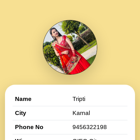
Name
Tripti
City
Karnal
Phone No
9456322198