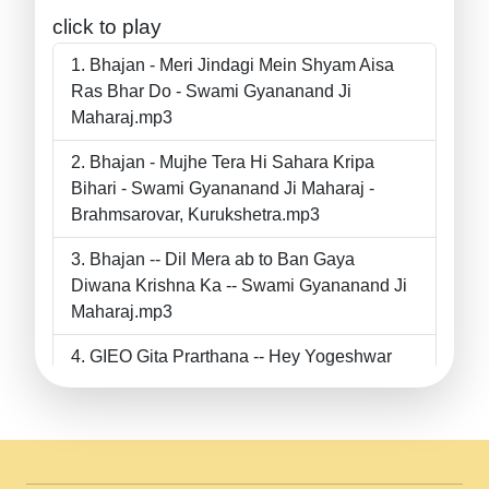
click to play
Bhajan - Meri Jindagi Mein Shyam Aisa
Ras Bhar Do - Swami Gyananand Ji
Maharaj.mp3
Bhajan - Mujhe Tera Hi Sahara Kripa
Bihari - Swami Gyananand Ji Maharaj -
Brahmsarovar, Kurukshetra.mp3
Bhajan -- Dil Mera ab to Ban Gaya
Diwana Krishna Ka -- Swami Gyananand Ji
Maharaj.mp3
GIEO Gita Prarthana -- Hey Yogeshwar
Hey Parmeshwar -- Shanti Sadbhav
Prarthana --.mp3
II Bhajan II Tu Chahiye Tera Pyar Chahiye
II Swami Gyananand Ji Maharaj.mp3