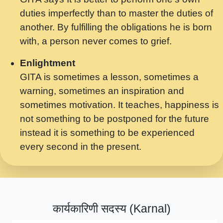
मर गनय न अपरध लडडल शर रध.... Shri
duties imperfectly than to master the duties of
ravinandan shastri ji maharaj.mp3
another. By fulfilling the obligations he is born
मेरे मन हरी का ध्यान लगा - भजन भाव - 2018 -
with, a person never comes to grief.
Rishikesh - Swami Gyananand Ji
Maharaj.mp3
Enlightment
GITA is sometimes a lesson, sometimes a
यह हसरत तलब ह नकज कमर Yahi Hasraten
warning, sometimes an inspiration and
Talab Hai Bhav Pravah #bhajan.mp3
sometimes motivation. It teaches, happiness is
लडल ज बल ल क ज न लग Sadhvi Purnima Ji
not something to be postponed for the future
7.9.2021 जवल नगर दलल #बसर.mp3
instead it is something to be experienced
every second in the present.
सख भ मझ पयर ह दख भ मझ पयर ह!छड म कस दत
दन ह तमहर ह!.mp3
सपरहट भजन 2021 - तर अखय ह जद भर बहर ज म
कब स खड 1.1.2021 !! दलल #बसर.mp3
कार्यकारिणी सदस्य (Karnal)
सपरहट शयम भजन - जय जय शयम जय जय शयम
जय जय शर वनदवन धम !! Jai Jai Shyama !! बज