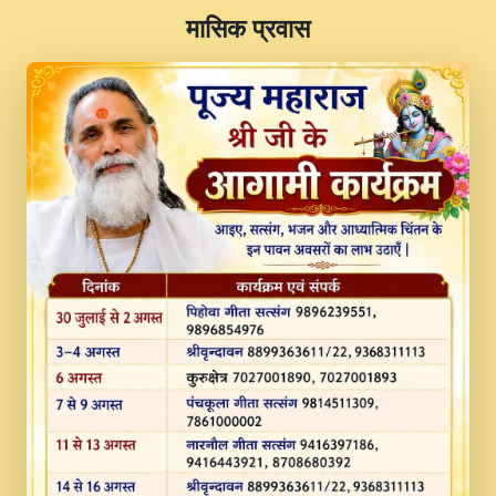
​मासिक प्रवास
JINU SATGURU AAP BULAVE by Rasik
Pawan ji 20-11-19 Sankirtan At VEER JI
PRABHU KUTEER CHANNEL.mp3
Kina Sohna Tera Bhawan Sajaya Mata
Vaishno Devi Aarti Mata Rani Bhajan By
Lakhwinder Wadali Ji.mp3
MERE MANN VICH KANTH KALER
NEW PUNAJBI DEVOTIONAL SONG 2017
FULL VIDEO HD.mp3
Na To Roop Hai Bindu Ji Maharaj Pad - A
Divine Bhajan by Shri Indresh Ji
#BhaktiPath.mp3
Radha Rani Ki Kirpa Best Devotional
Song By Chitra Vichitra.mp3