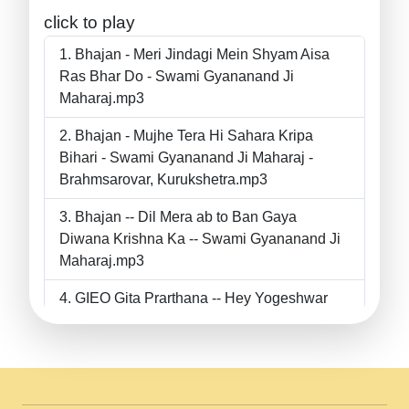
click to play
Bhajan - Meri Jindagi Mein Shyam Aisa
Ras Bhar Do - Swami Gyananand Ji
Maharaj.mp3
Bhajan - Mujhe Tera Hi Sahara Kripa
Bihari - Swami Gyananand Ji Maharaj -
Brahmsarovar, Kurukshetra.mp3
Bhajan -- Dil Mera ab to Ban Gaya
Diwana Krishna Ka -- Swami Gyananand Ji
Maharaj.mp3
GIEO Gita Prarthana -- Hey Yogeshwar
Hey Parmeshwar -- Shanti Sadbhav
Prarthana --.mp3
II Bhajan II Tu Chahiye Tera Pyar Chahiye
II Swami Gyananand Ji Maharaj.mp3