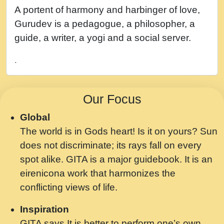
नह भरस रह लडडल... अपन खट करम क !!!! मह दद
A portent of harmony and harbinger of love,
सहर चरण क .....mp3
Gurudev is a pedagogue, a philosopher, a
बगड नसब कसन सवर तर बगर Shri ravinandan
guide, a writer, a yogi and a social server.
shastri ji maharaj.mp3
.
भजन - उठ नींद से अखियां खोल ज़रा.mp3
भजन - चाहे राम हो, चाहे श्याम हो - Bhajan -
Our Focus
Chahe Ram Ho Chahe Shyam Ho.mp3
Global
मझ अपन जवन बनन न आय, रठ हर क मनन न आय
The world is in Gods heart! Is it on yours? Sun
Shri ravinandan shastri ji maharaj.mp3
does not discriminate; its rays fall on every
मन अशांत मंत्र जाप - गीता प्रेरणा -Swami
spot alike. GITA is a major guidebook. It is an
Gyananand Ji Maharaj.mp3
eirenicona work that harmonizes the
मन बध लय परम वल कगन Special Shyam
conflicting views of life.
Bhajan Ram Gopal Shastri Ji
Inspiration
Saawariya.mp3
GITA says It is better to perform one’s own