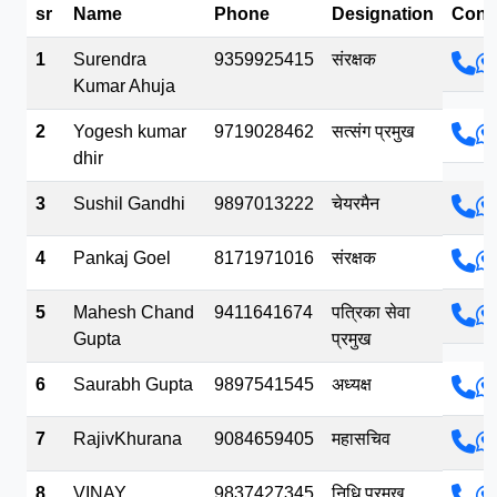
sr
Name
Phone
Designation
Cont
भव.mp3
1
Surendra
9359925415
संरक्षक
Kumar Ahuja
2
Yogesh kumar
9719028462
सत्संग प्रमुख
dhir
3
Sushil Gandhi
9897013222
चेयरमैन
4
Pankaj Goel
8171971016
संरक्षक
5
Mahesh Chand
9411641674
पत्रिका सेवा
Gupta
प्रमुख
6
Saurabh Gupta
9897541545
अध्यक्ष
7
RajivKhurana
9084659405
महासचिव
8
VINAY
9837427345
निधि प्रमुख