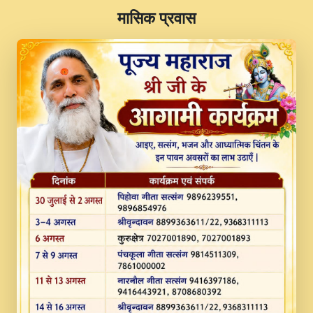
​मासिक प्रवास
JINU SATGURU AAP BULAVE by Rasik
Pawan ji 20-11-19 Sankirtan At VEER JI
PRABHU KUTEER CHANNEL.mp3
Kina Sohna Tera Bhawan Sajaya Mata
Vaishno Devi Aarti Mata Rani Bhajan By
Lakhwinder Wadali Ji.mp3
MERE MANN VICH KANTH KALER
NEW PUNAJBI DEVOTIONAL SONG 2017
FULL VIDEO HD.mp3
Na To Roop Hai Bindu Ji Maharaj Pad - A
Divine Bhajan by Shri Indresh Ji
#BhaktiPath.mp3
Radha Rani Ki Kirpa Best Devotional
Song By Chitra Vichitra.mp3