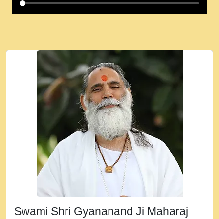
कई पकड क मर हथ र मह वदवन पहच दय! मह जन
उनक पस र मह वदवन पहच दय!.mp3
कषण क दवन जरर सन - O Kanha Abto Murli
Ki - Krishna Bhajan - New Bhajan 2020
#Ishwar Bhakti.mp3
जब से गीता ज्ञान पाया मैं बड़ी मस्ती में हूँ । 2018 -
Rishikesh - Ratan Ji Rasik.mp3
तन हल दल द सनव मड उतत सर रख क, नल रव त
गल लग जव त सर उतत हथ रख द!.mp3
तू कर प्रीतम से प्रीत, यूहीं दिन बीतते जाते हैं ।
2018 - Rishikesh - Swami Gyananand Ji
Maharaj.mp3
न म गवद गपल गद फर, पयर महन न रझद फर! shri
ravinandan shastri ji maharaj.mp3
Swami Shri Gyananand Ji Maharaj