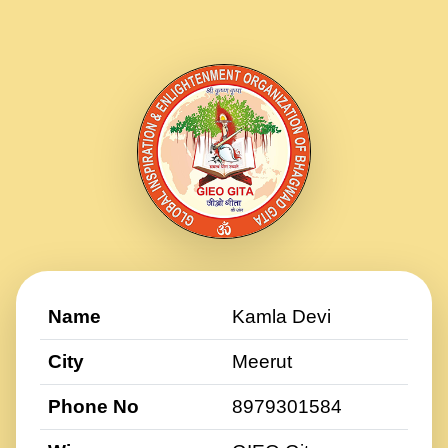
Name
Kamla Devi
City
Meerut
Phone No
8979301584