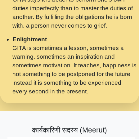
मर गनय न अपरध लडडल शर रध.... Shri
duties imperfectly than to master the duties of
ravinandan shastri ji maharaj.mp3
another. By fulfilling the obligations he is born
मेरे मन हरी का ध्यान लगा - भजन भाव - 2018 -
with, a person never comes to grief.
Rishikesh - Swami Gyananand Ji
Maharaj.mp3
Enlightment
GITA is sometimes a lesson, sometimes a
यह हसरत तलब ह नकज कमर Yahi Hasraten
warning, sometimes an inspiration and
Talab Hai Bhav Pravah #bhajan.mp3
sometimes motivation. It teaches, happiness is
लडल ज बल ल क ज न लग Sadhvi Purnima Ji
not something to be postponed for the future
7.9.2021 जवल नगर दलल #बसर.mp3
instead it is something to be experienced
every second in the present.
सख भ मझ पयर ह दख भ मझ पयर ह!छड म कस दत
दन ह तमहर ह!.mp3
सपरहट भजन 2021 - तर अखय ह जद भर बहर ज म
कब स खड 1.1.2021 !! दलल #बसर.mp3
कार्यकारिणी सदस्य (Meerut)
सपरहट शयम भजन - जय जय शयम जय जय शयम
जय जय शर वनदवन धम !! Jai Jai Shyama !! बज