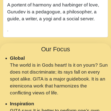
नह भरस रह लडडल... अपन खट करम क !!!! मह दद
A portent of harmony and harbinger of love,
सहर चरण क .....mp3
Gurudev is a pedagogue, a philosopher, a
बगड नसब कसन सवर तर बगर Shri ravinandan
guide, a writer, a yogi and a social server.
shastri ji maharaj.mp3
.
भजन - उठ नींद से अखियां खोल ज़रा.mp3
भजन - चाहे राम हो, चाहे श्याम हो - Bhajan -
Our Focus
Chahe Ram Ho Chahe Shyam Ho.mp3
Global
मझ अपन जवन बनन न आय, रठ हर क मनन न आय
The world is in Gods heart! Is it on yours? Sun
Shri ravinandan shastri ji maharaj.mp3
does not discriminate; its rays fall on every
मन अशांत मंत्र जाप - गीता प्रेरणा -Swami
spot alike. GITA is a major guidebook. It is an
Gyananand Ji Maharaj.mp3
eirenicona work that harmonizes the
मन बध लय परम वल कगन Special Shyam
conflicting views of life.
Bhajan Ram Gopal Shastri Ji
Inspiration
Saawariya.mp3
GITA says It is better to perform one’s own