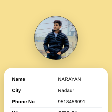
Name
NARAYAN
City
Radaur
Phone No
9518456091