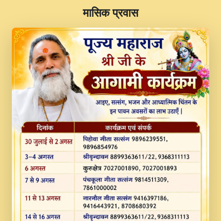
​मासिक प्रवास
JINU SATGURU AAP BULAVE by Rasik
Pawan ji 20-11-19 Sankirtan At VEER JI
PRABHU KUTEER CHANNEL.mp3
Kina Sohna Tera Bhawan Sajaya Mata
Vaishno Devi Aarti Mata Rani Bhajan By
Lakhwinder Wadali Ji.mp3
MERE MANN VICH KANTH KALER
NEW PUNAJBI DEVOTIONAL SONG 2017
FULL VIDEO HD.mp3
Na To Roop Hai Bindu Ji Maharaj Pad - A
Divine Bhajan by Shri Indresh Ji
#BhaktiPath.mp3
Radha Rani Ki Kirpa Best Devotional
Song By Chitra Vichitra.mp3