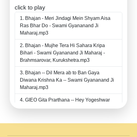
click to play
Bhajan - Meri Jindagi Mein Shyam Aisa
Ras Bhar Do - Swami Gyananand Ji
Maharaj.mp3
Bhajan - Mujhe Tera Hi Sahara Kripa
Bihari - Swami Gyananand Ji Maharaj -
Brahmsarovar, Kurukshetra.mp3
Bhajan -- Dil Mera ab to Ban Gaya
Diwana Krishna Ka -- Swami Gyananand Ji
Maharaj.mp3
GIEO Gita Prarthana -- Hey Yogeshwar
Hey Parmeshwar -- Shanti Sadbhav
Prarthana --.mp3
II Bhajan II Tu Chahiye Tera Pyar Chahiye
II Swami Gyananand Ji Maharaj.mp3