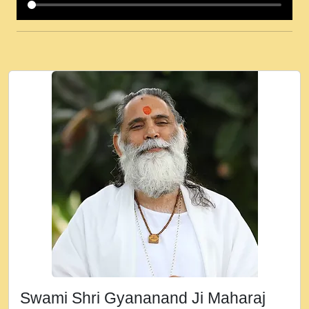
कई पकड क मर हथ र मह वदवन पहच दय! मह जन
उनक पस र मह वदवन पहच दय!.mp3
कषण क दवन जरर सन - O Kanha Abto Murli
Ki - Krishna Bhajan - New Bhajan 2020
#Ishwar Bhakti.mp3
जब से गीता ज्ञान पाया मैं बड़ी मस्ती में हूँ । 2018 -
Rishikesh - Ratan Ji Rasik.mp3
तन हल दल द सनव मड उतत सर रख क, नल रव त
गल लग जव त सर उतत हथ रख द!.mp3
तू कर प्रीतम से प्रीत, यूहीं दिन बीतते जाते हैं ।
2018 - Rishikesh - Swami Gyananand Ji
Maharaj.mp3
न म गवद गपल गद फर, पयर महन न रझद फर! shri
ravinandan shastri ji maharaj.mp3
Swami Shri Gyananand Ji Maharaj