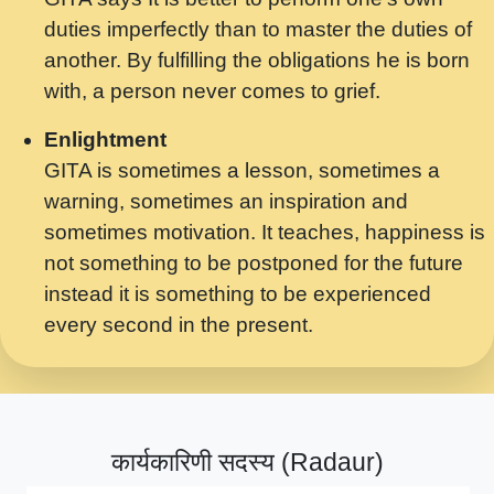
मर गनय न अपरध लडडल शर रध.... Shri
duties imperfectly than to master the duties of
ravinandan shastri ji maharaj.mp3
another. By fulfilling the obligations he is born
मेरे मन हरी का ध्यान लगा - भजन भाव - 2018 -
with, a person never comes to grief.
Rishikesh - Swami Gyananand Ji
Maharaj.mp3
Enlightment
GITA is sometimes a lesson, sometimes a
यह हसरत तलब ह नकज कमर Yahi Hasraten
warning, sometimes an inspiration and
Talab Hai Bhav Pravah #bhajan.mp3
sometimes motivation. It teaches, happiness is
लडल ज बल ल क ज न लग Sadhvi Purnima Ji
not something to be postponed for the future
7.9.2021 जवल नगर दलल #बसर.mp3
instead it is something to be experienced
every second in the present.
सख भ मझ पयर ह दख भ मझ पयर ह!छड म कस दत
दन ह तमहर ह!.mp3
सपरहट भजन 2021 - तर अखय ह जद भर बहर ज म
कब स खड 1.1.2021 !! दलल #बसर.mp3
कार्यकारिणी सदस्य (Radaur)
सपरहट शयम भजन - जय जय शयम जय जय शयम
जय जय शर वनदवन धम !! Jai Jai Shyama !! बज