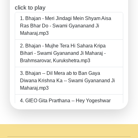
click to play
Bhajan - Meri Jindagi Mein Shyam Aisa
Ras Bhar Do - Swami Gyananand Ji
Maharaj.mp3
Bhajan - Mujhe Tera Hi Sahara Kripa
Bihari - Swami Gyananand Ji Maharaj -
Brahmsarovar, Kurukshetra.mp3
Bhajan -- Dil Mera ab to Ban Gaya
Diwana Krishna Ka -- Swami Gyananand Ji
Maharaj.mp3
GIEO Gita Prarthana -- Hey Yogeshwar
Hey Parmeshwar -- Shanti Sadbhav
Prarthana --.mp3
II Bhajan II Tu Chahiye Tera Pyar Chahiye
II Swami Gyananand Ji Maharaj.mp3