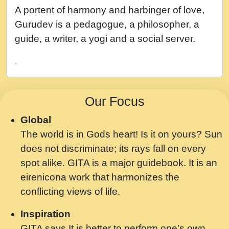
नह भरस रह लडडल... अपन खट करम क !!!! मह दद
A portent of harmony and harbinger of love,
सहर चरण क .....mp3
Gurudev is a pedagogue, a philosopher, a
बगड नसब कसन सवर तर बगर Shri ravinandan
guide, a writer, a yogi and a social server.
shastri ji maharaj.mp3
.
भजन - उठ नींद से अखियां खोल ज़रा.mp3
भजन - चाहे राम हो, चाहे श्याम हो - Bhajan -
Our Focus
Chahe Ram Ho Chahe Shyam Ho.mp3
Global
मझ अपन जवन बनन न आय, रठ हर क मनन न आय
The world is in Gods heart! Is it on yours? Sun
Shri ravinandan shastri ji maharaj.mp3
does not discriminate; its rays fall on every
मन अशांत मंत्र जाप - गीता प्रेरणा -Swami
spot alike. GITA is a major guidebook. It is an
Gyananand Ji Maharaj.mp3
eirenicona work that harmonizes the
मन बध लय परम वल कगन Special Shyam
conflicting views of life.
Bhajan Ram Gopal Shastri Ji
Inspiration
Saawariya.mp3
GITA says It is better to perform one’s own