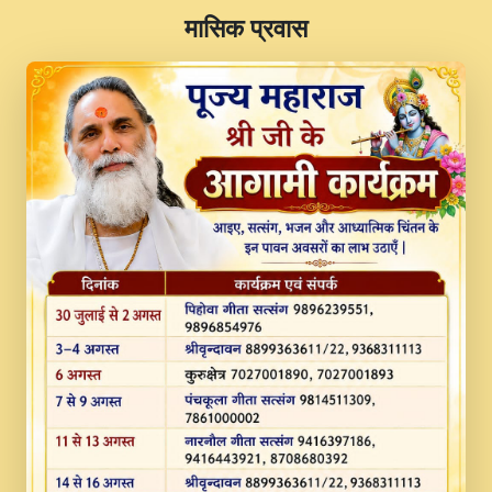
​मासिक प्रवास
JINU SATGURU AAP BULAVE by Rasik
Pawan ji 20-11-19 Sankirtan At VEER JI
PRABHU KUTEER CHANNEL.mp3
Kina Sohna Tera Bhawan Sajaya Mata
Vaishno Devi Aarti Mata Rani Bhajan By
Lakhwinder Wadali Ji.mp3
MERE MANN VICH KANTH KALER
NEW PUNAJBI DEVOTIONAL SONG 2017
FULL VIDEO HD.mp3
Na To Roop Hai Bindu Ji Maharaj Pad - A
Divine Bhajan by Shri Indresh Ji
#BhaktiPath.mp3
Radha Rani Ki Kirpa Best Devotional
Song By Chitra Vichitra.mp3