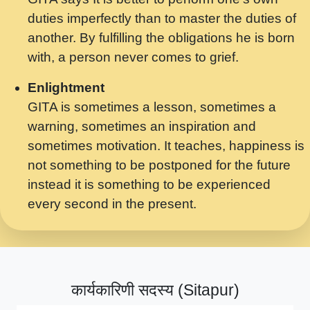
मर गनय न अपरध लडडल शर रध.... Shri
duties imperfectly than to master the duties of
ravinandan shastri ji maharaj.mp3
another. By fulfilling the obligations he is born
मेरे मन हरी का ध्यान लगा - भजन भाव - 2018 -
with, a person never comes to grief.
Rishikesh - Swami Gyananand Ji
Maharaj.mp3
Enlightment
GITA is sometimes a lesson, sometimes a
यह हसरत तलब ह नकज कमर Yahi Hasraten
warning, sometimes an inspiration and
Talab Hai Bhav Pravah #bhajan.mp3
sometimes motivation. It teaches, happiness is
लडल ज बल ल क ज न लग Sadhvi Purnima Ji
not something to be postponed for the future
7.9.2021 जवल नगर दलल #बसर.mp3
instead it is something to be experienced
every second in the present.
सख भ मझ पयर ह दख भ मझ पयर ह!छड म कस दत
दन ह तमहर ह!.mp3
सपरहट भजन 2021 - तर अखय ह जद भर बहर ज म
कब स खड 1.1.2021 !! दलल #बसर.mp3
कार्यकारिणी सदस्य (Sitapur)
सपरहट शयम भजन - जय जय शयम जय जय शयम
जय जय शर वनदवन धम !! Jai Jai Shyama !! बज