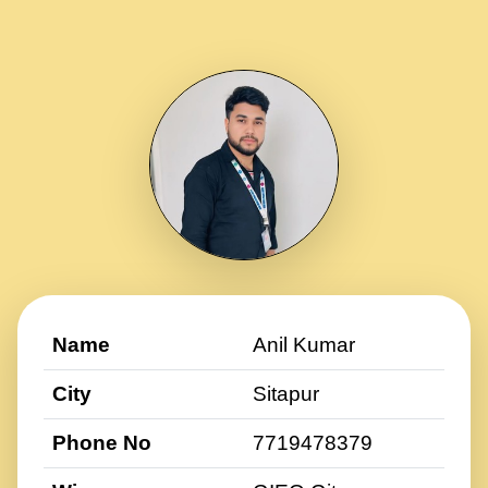
Name
Anil Kumar
City
Sitapur
Phone No
7719478379