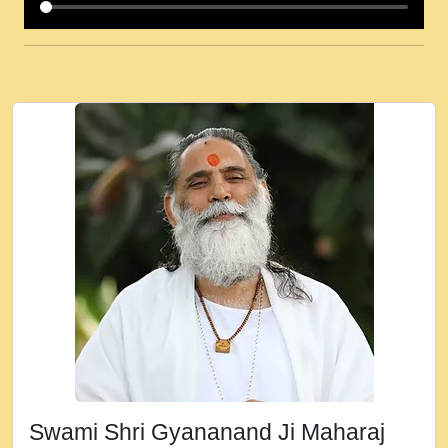
कई पकड क मर हथ र मह वदवन पहच दय! मह जन
उनक पस र मह वदवन पहच दय!.mp3
कषण क दवन जरर सन - O Kanha Abto Murli
Ki - Krishna Bhajan - New Bhajan 2020
#Ishwar Bhakti.mp3
जब से गीता ज्ञान पाया मैं बड़ी मस्ती में हूँ । 2018 -
Rishikesh - Ratan Ji Rasik.mp3
तन हल दल द सनव मड उतत सर रख क, नल रव त
गल लग जव त सर उतत हथ रख द!.mp3
तू कर प्रीतम से प्रीत, यूहीं दिन बीतते जाते हैं ।
2018 - Rishikesh - Swami Gyananand Ji
Maharaj.mp3
न म गवद गपल गद फर, पयर महन न रझद फर! shri
ravinandan shastri ji maharaj.mp3
Swami Shri Gyananand Ji Maharaj