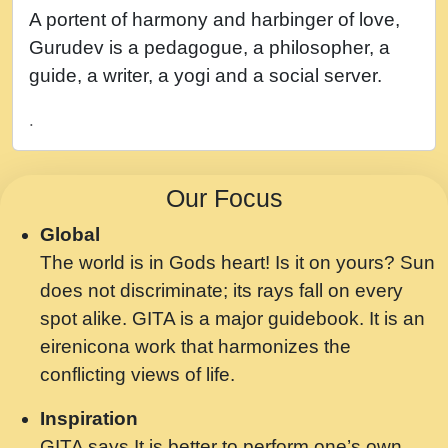
नह भरस रह लडडल... अपन खट करम क !!!! मह दद
A portent of harmony and harbinger of love,
सहर चरण क .....mp3
Gurudev is a pedagogue, a philosopher, a
बगड नसब कसन सवर तर बगर Shri ravinandan
guide, a writer, a yogi and a social server.
shastri ji maharaj.mp3
.
भजन - उठ नींद से अखियां खोल ज़रा.mp3
भजन - चाहे राम हो, चाहे श्याम हो - Bhajan -
Our Focus
Chahe Ram Ho Chahe Shyam Ho.mp3
Global
मझ अपन जवन बनन न आय, रठ हर क मनन न आय
The world is in Gods heart! Is it on yours? Sun
Shri ravinandan shastri ji maharaj.mp3
does not discriminate; its rays fall on every
मन अशांत मंत्र जाप - गीता प्रेरणा -Swami
spot alike. GITA is a major guidebook. It is an
Gyananand Ji Maharaj.mp3
eirenicona work that harmonizes the
मन बध लय परम वल कगन Special Shyam
conflicting views of life.
Bhajan Ram Gopal Shastri Ji
Inspiration
Saawariya.mp3
GITA says It is better to perform one’s own