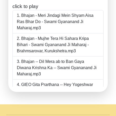
click to play
Bhajan - Meri Jindagi Mein Shyam Aisa
Ras Bhar Do - Swami Gyananand Ji
Maharaj.mp3
Bhajan - Mujhe Tera Hi Sahara Kripa
Bihari - Swami Gyananand Ji Maharaj -
Brahmsarovar, Kurukshetra.mp3
Bhajan -- Dil Mera ab to Ban Gaya
Diwana Krishna Ka -- Swami Gyananand Ji
Maharaj.mp3
GIEO Gita Prarthana -- Hey Yogeshwar
Hey Parmeshwar -- Shanti Sadbhav
Prarthana --.mp3
II Bhajan II Tu Chahiye Tera Pyar Chahiye
II Swami Gyananand Ji Maharaj.mp3