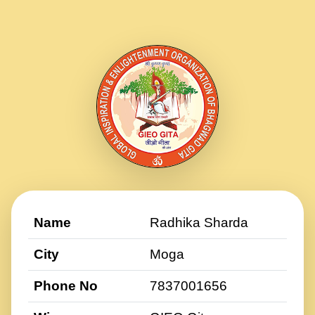
Name
Radhika Sharda
City
Moga
Phone No
7837001656