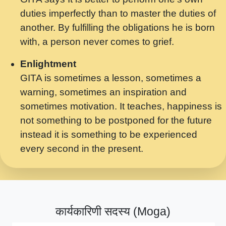
मर गनय न अपरध लडडल शर रध.... Shri
duties imperfectly than to master the duties of
ravinandan shastri ji maharaj.mp3
another. By fulfilling the obligations he is born
मेरे मन हरी का ध्यान लगा - भजन भाव - 2018 -
with, a person never comes to grief.
Rishikesh - Swami Gyananand Ji
Maharaj.mp3
Enlightment
GITA is sometimes a lesson, sometimes a
यह हसरत तलब ह नकज कमर Yahi Hasraten
warning, sometimes an inspiration and
Talab Hai Bhav Pravah #bhajan.mp3
sometimes motivation. It teaches, happiness is
लडल ज बल ल क ज न लग Sadhvi Purnima Ji
not something to be postponed for the future
7.9.2021 जवल नगर दलल #बसर.mp3
instead it is something to be experienced
every second in the present.
सख भ मझ पयर ह दख भ मझ पयर ह!छड म कस दत
दन ह तमहर ह!.mp3
सपरहट भजन 2021 - तर अखय ह जद भर बहर ज म
कब स खड 1.1.2021 !! दलल #बसर.mp3
कार्यकारिणी सदस्य (Moga)
सपरहट शयम भजन - जय जय शयम जय जय शयम
जय जय शर वनदवन धम !! Jai Jai Shyama !! बज