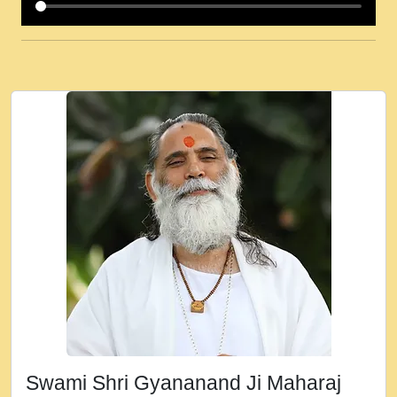
कई पकड क मर हथ र मह वदवन पहच दय! मह जन
उनक पस र मह वदवन पहच दय!.mp3
कषण क दवन जरर सन - O Kanha Abto Murli
Ki - Krishna Bhajan - New Bhajan 2020
#Ishwar Bhakti.mp3
जब से गीता ज्ञान पाया मैं बड़ी मस्ती में हूँ । 2018 -
Rishikesh - Ratan Ji Rasik.mp3
तन हल दल द सनव मड उतत सर रख क, नल रव त
गल लग जव त सर उतत हथ रख द!.mp3
तू कर प्रीतम से प्रीत, यूहीं दिन बीतते जाते हैं ।
2018 - Rishikesh - Swami Gyananand Ji
Maharaj.mp3
न म गवद गपल गद फर, पयर महन न रझद फर! shri
ravinandan shastri ji maharaj.mp3
Swami Shri Gyananand Ji Maharaj