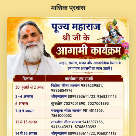
​मासिक प्रवास
JINU SATGURU AAP BULAVE by Rasik
Pawan ji 20-11-19 Sankirtan At VEER JI
PRABHU KUTEER CHANNEL.mp3
Kina Sohna Tera Bhawan Sajaya Mata
Vaishno Devi Aarti Mata Rani Bhajan By
Lakhwinder Wadali Ji.mp3
MERE MANN VICH KANTH KALER
NEW PUNAJBI DEVOTIONAL SONG 2017
FULL VIDEO HD.mp3
Na To Roop Hai Bindu Ji Maharaj Pad - A
Divine Bhajan by Shri Indresh Ji
#BhaktiPath.mp3
Radha Rani Ki Kirpa Best Devotional
Song By Chitra Vichitra.mp3