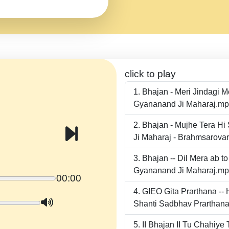
click to play
Bhajan - Meri Jindagi 
Gyananand Ji Maharaj.m
Bhajan - Mujhe Tera Hi
Ji Maharaj - Brahmsarova
Bhajan -- Dil Mera ab 
Gyananand Ji Maharaj.m
00:00
GIEO Gita Prarthana -
Shanti Sadbhav Prarthana
II Bhajan II Tu Chahiy