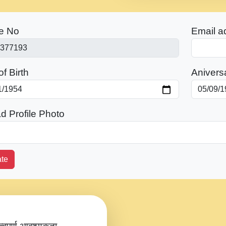
e No
Email a
f Birth
Anivers
d Profile Photo
te