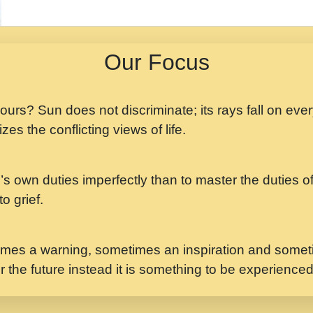
मझ अपन जवन बनन न आय, 
ji maharaj.mp3
Our Focus
मन अशांत मंत्र जाप - गी
मन बध लय परम वल कगन 
Ji Saawariya.mp3
 yours? Sun does not discriminate; its rays fall on eve
zes the conflicting views of life.
मर गनय न अपरध लडडल शर र
maharaj.mp3
’s own duties imperfectly than to master the duties of 
मेरे मन हरी का ध्यान लगा
Gyananand Ji Maharaj.m
o grief.
यह हसरत तलब ह नकज कम
#bhajan.mp3
mes a warning, sometimes an inspiration and someti
r the future instead it is something to be experience
लडल ज बल ल क ज न लग 
#बसर.mp3