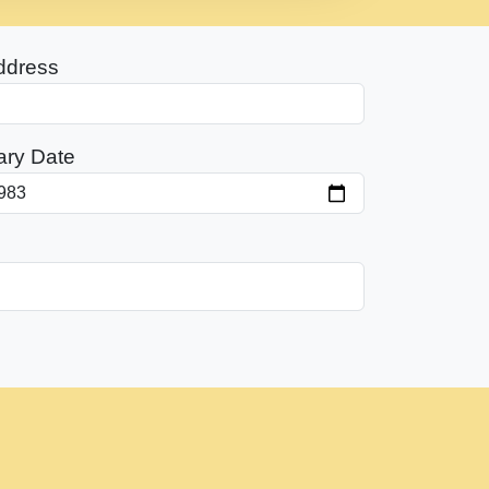
ddress
ary Date