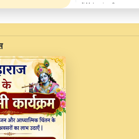
Ji Maharaj.mp3
JINU SATGURU AAP BUL
Sankirtan At VEER JI
Kina Sohna Tera Bhawa
स
Rani Bhajan By Lakhwinde
MERE MANN VICH KA
DEVOTIONAL SONG 2017
Na To Roop Hai Bindu J
Indresh Ji #BhaktiPath.m
Radha Rani Ki Kirpa B
Vichitra.mp3
Shri Krishan Kripakat
महरज ).mp3
Teri Bholi Si Surat S