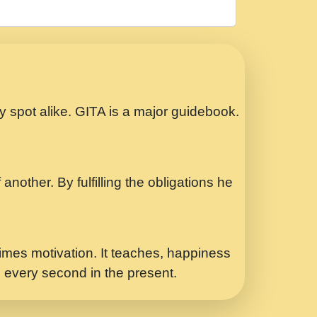
रठ हर क मनन न आय Shri ravinandan shastri
ता प्रेरणा -Swami Gyananand Ji Maharaj.mp3
Special Shyam Bhajan Ram Gopal Shastri
ry spot alike. GITA is a major guidebook.
ध.... Shri ravinandan shastri ji
another. By fulfilling the obligations he
 - भजन भाव - 2018 - Rishikesh - Swami
p3
र Yahi Hasraten Talab Hai Bhav Pravah
mes motivation. It teaches, happiness
d every second in the present.
Sadhvi Purnima Ji 7.9.2021 जवल नगर दलल