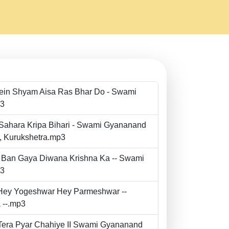
Mein Shyam Aisa Ras Bhar Do - Swami
p3
 Sahara Kripa Bihari - Swami Gyananand
r, Kurukshetra.mp3
to Ban Gaya Diwana Krishna Ka -- Swami
p3
- Hey Yogeshwar Hey Parmeshwar --
 --.mp3
e Tera Pyar Chahiye II Swami Gyananand