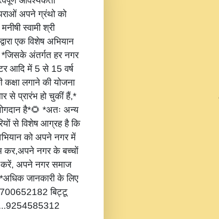
वपूर्ण आवश्यकता
ंपराओं अपने ग्रंथो को
 मनीषी स्वामी श्री
 द्वारा एक विशेष अभियान
,* *जिसके अंतर्गत हर नगर
टर आदि में 5 से 15 वर्ष
की कक्षा लगाने की योजना
 से प्रारंभ हो चुकीं हैं,*
 योगदान है*🌻 *अतः अन्य
यों से विशेष आग्रह है कि
भियान को अपने नगर में
ंभ कर,अपने नगर के बच्चों
ोग करें, अपने नगर समाज
*🔔 *अधिक जानकारी के लिए
...8700652182 बिट्टू
.....9254585312