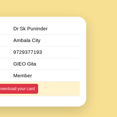
Dr Sk Puninder
Ambala City
9729377193
GIEO Gita
Member
ownload your card