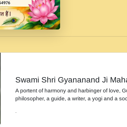
जब से गीता ज्ञान पाया मैं ब
Rasik.mp3
तन हल दल द सनव मड उतत
रख द!.mp3
तू कर प्रीतम से प्रीत, यूह
Gyananand Ji Maharaj.m
न म गवद गपल गद फर, पयर 
maharaj.mp3
Swami Shri Gyananand Ji Mah
नह भरस रह लडडल... अपन 
A portent of harmony and harbinger of love, 
बगड नसब कसन सवर तर बग
philosopher, a guide, a writer, a yogi and a soc
भजन - उठ नींद से अखियां 
.
भजन - चाहे राम हो, चाहे
Shyam Ho.mp3