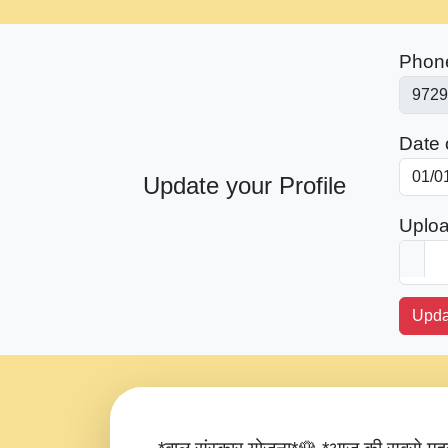
Phon
Date o
Update your Profile
Uploa
Upda