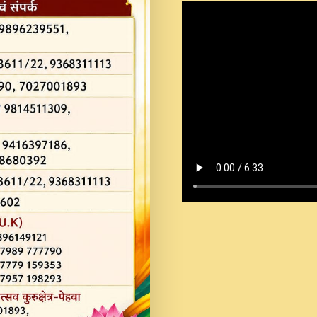
Shastri Ji Saawariya.mp3
Teri Chaukhat Pe.mp3
Teri Sharan Mein Aak
Sankirtan.mp3
अगर दन कशर ज मझ इतन द
#बसर.mp3
अब त आकर बह पकड ल वरन
SATGURU MUSIC !.mp3
ऐहन अखय च महन बस रखय 
कई पकड क मर हथ र मह व
दय!.mp3
कषण क दवन जरर सन - O K
New Bhajan 2020 #Ishwar