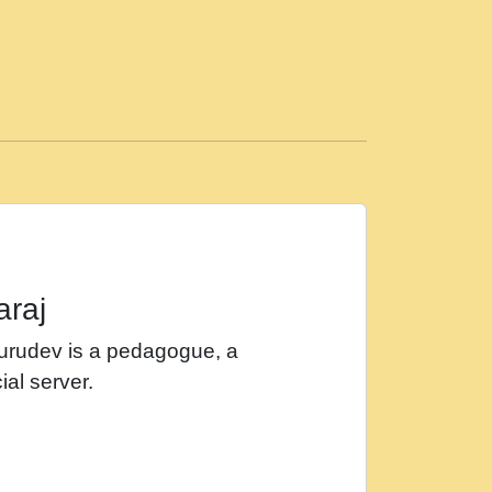
ड़ी मस्ती में हूँ । 2018 - Rishikesh - Ratan Ji
 सर रख क, नल रव त गल लग जव त सर उतत हथ
ीं दिन बीतते जाते हैं । 2018 - Rishikesh - Swami
p3
महन न रझद फर! shri ravinandan shastri ji
araj
खट करम क !!!! मह दद सहर चरण क .....mp3
Gurudev is a pedagogue, a
र Shri ravinandan shastri ji maharaj.mp3
ial server.
खोल ज़रा.mp3
 श्याम हो - Bhajan - Chahe Ram Ho Chahe