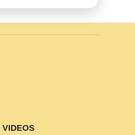
AVE by Rasik Pawan ji 20-11-19
 PRABHU KUTEER CHANNEL.mp3
n Sajaya Mata Vaishno Devi Aarti Mata
r Wadali Ji.mp3
NTH KALER NEW PUNAJBI
 FULL VIDEO HD.mp3
i Maharaj Pad - A Divine Bhajan by Shri
p3
est Devotional Song By Chitra
aksh (शर कषण कप कटकष- परम पजय गत मनष ज
VIDEOS
aawariya Latest Shyam Bhajan Ram Gopal