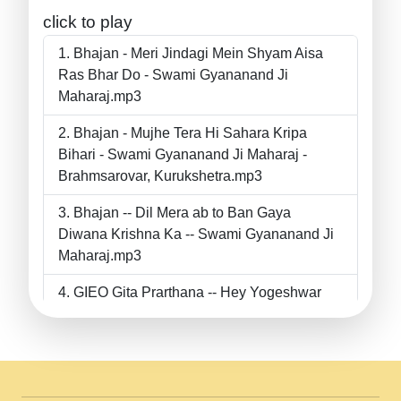
click to play
Bhajan - Meri Jindagi Mein Shyam Aisa
Ras Bhar Do - Swami Gyananand Ji
Maharaj.mp3
Bhajan - Mujhe Tera Hi Sahara Kripa
Bihari - Swami Gyananand Ji Maharaj -
Brahmsarovar, Kurukshetra.mp3
Bhajan -- Dil Mera ab to Ban Gaya
Diwana Krishna Ka -- Swami Gyananand Ji
Maharaj.mp3
GIEO Gita Prarthana -- Hey Yogeshwar
Hey Parmeshwar -- Shanti Sadbhav
Prarthana --.mp3
II Bhajan II Tu Chahiye Tera Pyar Chahiye
II Swami Gyananand Ji Maharaj.mp3