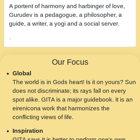
नह भरस रह लडडल... अपन खट करम क !!!! मह दद
A portent of harmony and harbinger of love,
सहर चरण क .....mp3
Gurudev is a pedagogue, a philosopher, a
बगड नसब कसन सवर तर बगर Shri ravinandan
guide, a writer, a yogi and a social server.
shastri ji maharaj.mp3
.
भजन - उठ नींद से अखियां खोल ज़रा.mp3
भजन - चाहे राम हो, चाहे श्याम हो - Bhajan -
Our Focus
Chahe Ram Ho Chahe Shyam Ho.mp3
Global
मझ अपन जवन बनन न आय, रठ हर क मनन न आय
The world is in Gods heart! Is it on yours? Sun
Shri ravinandan shastri ji maharaj.mp3
does not discriminate; its rays fall on every
मन अशांत मंत्र जाप - गीता प्रेरणा -Swami
spot alike. GITA is a major guidebook. It is an
Gyananand Ji Maharaj.mp3
eirenicona work that harmonizes the
मन बध लय परम वल कगन Special Shyam
conflicting views of life.
Bhajan Ram Gopal Shastri Ji
Inspiration
Saawariya.mp3
GITA says It is better to perform one’s own