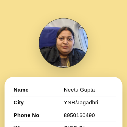
Name
Neetu Gupta
City
YNR/Jagadhri
Phone No
8950160490