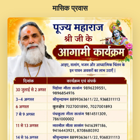
​मासिक प्रवास
JINU SATGURU AAP BULAVE by Rasik
Pawan ji 20-11-19 Sankirtan At VEER JI
PRABHU KUTEER CHANNEL.mp3
Kina Sohna Tera Bhawan Sajaya Mata
Vaishno Devi Aarti Mata Rani Bhajan By
Lakhwinder Wadali Ji.mp3
MERE MANN VICH KANTH KALER
NEW PUNAJBI DEVOTIONAL SONG 2017
FULL VIDEO HD.mp3
Na To Roop Hai Bindu Ji Maharaj Pad - A
Divine Bhajan by Shri Indresh Ji
#BhaktiPath.mp3
Radha Rani Ki Kirpa Best Devotional
Song By Chitra Vichitra.mp3