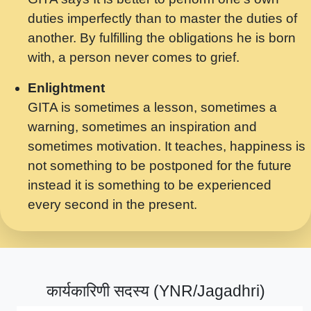
मर गनय न अपरध लडडल शर रध.... Shri
duties imperfectly than to master the duties of
ravinandan shastri ji maharaj.mp3
another. By fulfilling the obligations he is born
मेरे मन हरी का ध्यान लगा - भजन भाव - 2018 -
with, a person never comes to grief.
Rishikesh - Swami Gyananand Ji
Maharaj.mp3
Enlightment
GITA is sometimes a lesson, sometimes a
यह हसरत तलब ह नकज कमर Yahi Hasraten
warning, sometimes an inspiration and
Talab Hai Bhav Pravah #bhajan.mp3
sometimes motivation. It teaches, happiness is
लडल ज बल ल क ज न लग Sadhvi Purnima Ji
not something to be postponed for the future
7.9.2021 जवल नगर दलल #बसर.mp3
instead it is something to be experienced
every second in the present.
सख भ मझ पयर ह दख भ मझ पयर ह!छड म कस दत
दन ह तमहर ह!.mp3
सपरहट भजन 2021 - तर अखय ह जद भर बहर ज म
कब स खड 1.1.2021 !! दलल #बसर.mp3
कार्यकारिणी सदस्य (YNR/Jagadhri)
सपरहट शयम भजन - जय जय शयम जय जय शयम
जय जय शर वनदवन धम !! Jai Jai Shyama !! बज