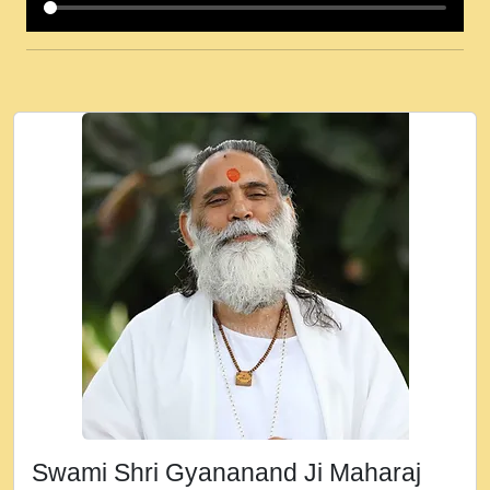
कई पकड क मर हथ र मह वदवन पहच दय! मह जन
उनक पस र मह वदवन पहच दय!.mp3
कषण क दवन जरर सन - O Kanha Abto Murli
Ki - Krishna Bhajan - New Bhajan 2020
#Ishwar Bhakti.mp3
जब से गीता ज्ञान पाया मैं बड़ी मस्ती में हूँ । 2018 -
Rishikesh - Ratan Ji Rasik.mp3
तन हल दल द सनव मड उतत सर रख क, नल रव त
गल लग जव त सर उतत हथ रख द!.mp3
तू कर प्रीतम से प्रीत, यूहीं दिन बीतते जाते हैं ।
2018 - Rishikesh - Swami Gyananand Ji
Maharaj.mp3
न म गवद गपल गद फर, पयर महन न रझद फर! shri
ravinandan shastri ji maharaj.mp3
Swami Shri Gyananand Ji Maharaj