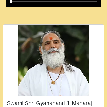
कई पकड क मर हथ र मह वदवन पहच दय! मह जन
उनक पस र मह वदवन पहच दय!.mp3
कषण क दवन जरर सन - O Kanha Abto Murli
Ki - Krishna Bhajan - New Bhajan 2020
#Ishwar Bhakti.mp3
जब से गीता ज्ञान पाया मैं बड़ी मस्ती में हूँ । 2018 -
Rishikesh - Ratan Ji Rasik.mp3
तन हल दल द सनव मड उतत सर रख क, नल रव त
गल लग जव त सर उतत हथ रख द!.mp3
तू कर प्रीतम से प्रीत, यूहीं दिन बीतते जाते हैं ।
2018 - Rishikesh - Swami Gyananand Ji
Maharaj.mp3
न म गवद गपल गद फर, पयर महन न रझद फर! shri
ravinandan shastri ji maharaj.mp3
Swami Shri Gyananand Ji Maharaj