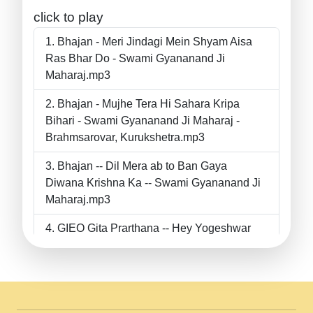
click to play
Bhajan - Meri Jindagi Mein Shyam Aisa
Ras Bhar Do - Swami Gyananand Ji
Maharaj.mp3
Bhajan - Mujhe Tera Hi Sahara Kripa
Bihari - Swami Gyananand Ji Maharaj -
Brahmsarovar, Kurukshetra.mp3
Bhajan -- Dil Mera ab to Ban Gaya
Diwana Krishna Ka -- Swami Gyananand Ji
Maharaj.mp3
GIEO Gita Prarthana -- Hey Yogeshwar
Hey Parmeshwar -- Shanti Sadbhav
Prarthana --.mp3
II Bhajan II Tu Chahiye Tera Pyar Chahiye
II Swami Gyananand Ji Maharaj.mp3