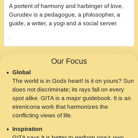
नह भरस रह लडडल... अपन खट करम क !!!! मह दद
A portent of harmony and harbinger of love,
सहर चरण क .....mp3
Gurudev is a pedagogue, a philosopher, a
बगड नसब कसन सवर तर बगर Shri ravinandan
guide, a writer, a yogi and a social server.
shastri ji maharaj.mp3
.
भजन - उठ नींद से अखियां खोल ज़रा.mp3
भजन - चाहे राम हो, चाहे श्याम हो - Bhajan -
Our Focus
Chahe Ram Ho Chahe Shyam Ho.mp3
Global
मझ अपन जवन बनन न आय, रठ हर क मनन न आय
The world is in Gods heart! Is it on yours? Sun
Shri ravinandan shastri ji maharaj.mp3
does not discriminate; its rays fall on every
मन अशांत मंत्र जाप - गीता प्रेरणा -Swami
spot alike. GITA is a major guidebook. It is an
Gyananand Ji Maharaj.mp3
eirenicona work that harmonizes the
मन बध लय परम वल कगन Special Shyam
conflicting views of life.
Bhajan Ram Gopal Shastri Ji
Inspiration
Saawariya.mp3
GITA says It is better to perform one’s own