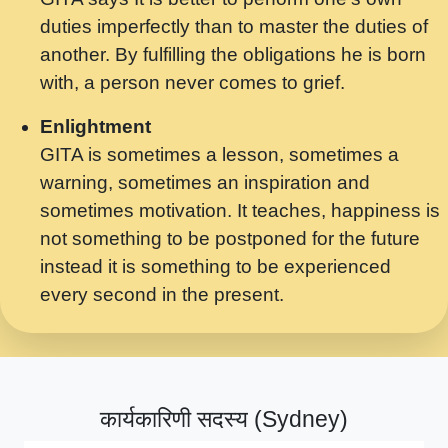
मर गनय न अपरध लडडल शर रध.... Shri
duties imperfectly than to master the duties of
ravinandan shastri ji maharaj.mp3
another. By fulfilling the obligations he is born
मेरे मन हरी का ध्यान लगा - भजन भाव - 2018 -
with, a person never comes to grief.
Rishikesh - Swami Gyananand Ji
Maharaj.mp3
Enlightment
GITA is sometimes a lesson, sometimes a
यह हसरत तलब ह नकज कमर Yahi Hasraten
warning, sometimes an inspiration and
Talab Hai Bhav Pravah #bhajan.mp3
sometimes motivation. It teaches, happiness is
लडल ज बल ल क ज न लग Sadhvi Purnima Ji
not something to be postponed for the future
7.9.2021 जवल नगर दलल #बसर.mp3
instead it is something to be experienced
every second in the present.
सख भ मझ पयर ह दख भ मझ पयर ह!छड म कस दत
दन ह तमहर ह!.mp3
सपरहट भजन 2021 - तर अखय ह जद भर बहर ज म
कब स खड 1.1.2021 !! दलल #बसर.mp3
कार्यकारिणी सदस्य (Sydney)
सपरहट शयम भजन - जय जय शयम जय जय शयम
जय जय शर वनदवन धम !! Jai Jai Shyama !! बज