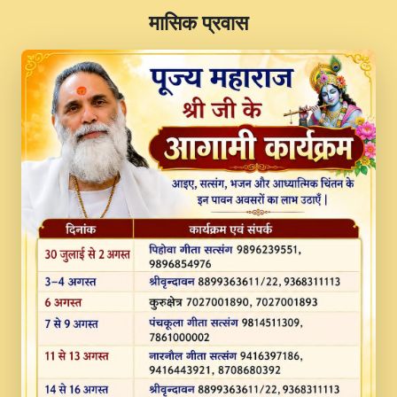
​मासिक प्रवास
JINU SATGURU AAP BULAVE by Rasik
Pawan ji 20-11-19 Sankirtan At VEER JI
PRABHU KUTEER CHANNEL.mp3
Kina Sohna Tera Bhawan Sajaya Mata
Vaishno Devi Aarti Mata Rani Bhajan By
Lakhwinder Wadali Ji.mp3
MERE MANN VICH KANTH KALER
NEW PUNAJBI DEVOTIONAL SONG 2017
FULL VIDEO HD.mp3
Na To Roop Hai Bindu Ji Maharaj Pad - A
Divine Bhajan by Shri Indresh Ji
#BhaktiPath.mp3
Radha Rani Ki Kirpa Best Devotional
Song By Chitra Vichitra.mp3