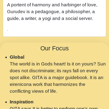
नह भरस रह लडडल... अपन खट करम क !!!! मह दद
A portent of harmony and harbinger of love,
सहर चरण क .....mp3
Gurudev is a pedagogue, a philosopher, a
बगड नसब कसन सवर तर बगर Shri ravinandan
guide, a writer, a yogi and a social server.
shastri ji maharaj.mp3
.
भजन - उठ नींद से अखियां खोल ज़रा.mp3
भजन - चाहे राम हो, चाहे श्याम हो - Bhajan -
Our Focus
Chahe Ram Ho Chahe Shyam Ho.mp3
Global
मझ अपन जवन बनन न आय, रठ हर क मनन न आय
The world is in Gods heart! Is it on yours? Sun
Shri ravinandan shastri ji maharaj.mp3
does not discriminate; its rays fall on every
मन अशांत मंत्र जाप - गीता प्रेरणा -Swami
spot alike. GITA is a major guidebook. It is an
Gyananand Ji Maharaj.mp3
eirenicona work that harmonizes the
मन बध लय परम वल कगन Special Shyam
conflicting views of life.
Bhajan Ram Gopal Shastri Ji
Inspiration
Saawariya.mp3
GITA says It is better to perform one’s own