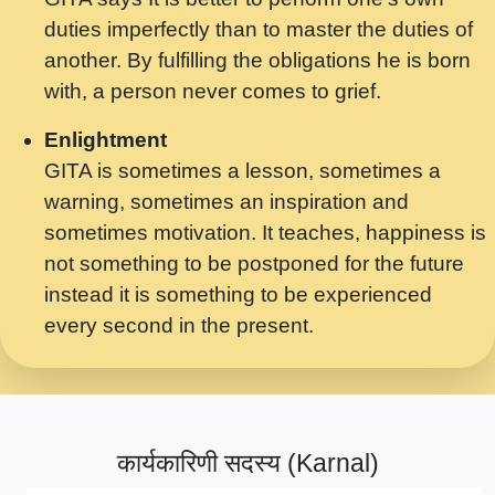
मर गनय न अपरध लडडल शर रध.... Shri
duties imperfectly than to master the duties of
ravinandan shastri ji maharaj.mp3
another. By fulfilling the obligations he is born
मेरे मन हरी का ध्यान लगा - भजन भाव - 2018 -
with, a person never comes to grief.
Rishikesh - Swami Gyananand Ji
Maharaj.mp3
Enlightment
GITA is sometimes a lesson, sometimes a
यह हसरत तलब ह नकज कमर Yahi Hasraten
warning, sometimes an inspiration and
Talab Hai Bhav Pravah #bhajan.mp3
sometimes motivation. It teaches, happiness is
लडल ज बल ल क ज न लग Sadhvi Purnima Ji
not something to be postponed for the future
7.9.2021 जवल नगर दलल #बसर.mp3
instead it is something to be experienced
every second in the present.
सख भ मझ पयर ह दख भ मझ पयर ह!छड म कस दत
दन ह तमहर ह!.mp3
सपरहट भजन 2021 - तर अखय ह जद भर बहर ज म
कब स खड 1.1.2021 !! दलल #बसर.mp3
कार्यकारिणी सदस्य (Karnal)
सपरहट शयम भजन - जय जय शयम जय जय शयम
जय जय शर वनदवन धम !! Jai Jai Shyama !! बज