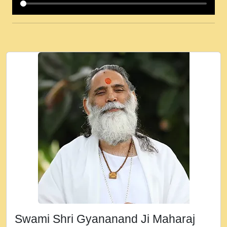
कई पकड क मर हथ र मह वदवन पहच दय! मह जन
उनक पस र मह वदवन पहच दय!.mp3
कषण क दवन जरर सन - O Kanha Abto Murli
Ki - Krishna Bhajan - New Bhajan 2020
#Ishwar Bhakti.mp3
जब से गीता ज्ञान पाया मैं बड़ी मस्ती में हूँ । 2018 -
Rishikesh - Ratan Ji Rasik.mp3
तन हल दल द सनव मड उतत सर रख क, नल रव त
गल लग जव त सर उतत हथ रख द!.mp3
तू कर प्रीतम से प्रीत, यूहीं दिन बीतते जाते हैं ।
2018 - Rishikesh - Swami Gyananand Ji
Maharaj.mp3
न म गवद गपल गद फर, पयर महन न रझद फर! shri
ravinandan shastri ji maharaj.mp3
Swami Shri Gyananand Ji Maharaj