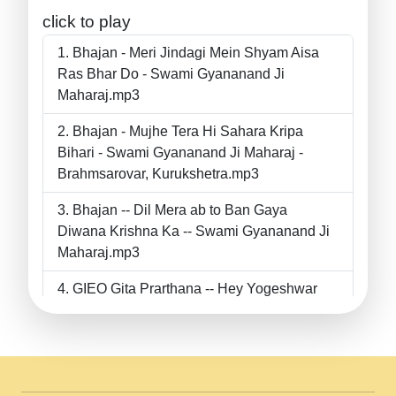
click to play
Bhajan - Meri Jindagi Mein Shyam Aisa
Ras Bhar Do - Swami Gyananand Ji
Maharaj.mp3
Bhajan - Mujhe Tera Hi Sahara Kripa
Bihari - Swami Gyananand Ji Maharaj -
Brahmsarovar, Kurukshetra.mp3
Bhajan -- Dil Mera ab to Ban Gaya
Diwana Krishna Ka -- Swami Gyananand Ji
Maharaj.mp3
GIEO Gita Prarthana -- Hey Yogeshwar
Hey Parmeshwar -- Shanti Sadbhav
Prarthana --.mp3
II Bhajan II Tu Chahiye Tera Pyar Chahiye
II Swami Gyananand Ji Maharaj.mp3