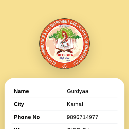
Name
Gurdyaal
City
Karnal
Phone No
9896714977