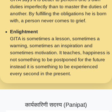
मर गनय न अपरध लडडल शर रध.... Shri
duties imperfectly than to master the duties of
ravinandan shastri ji maharaj.mp3
another. By fulfilling the obligations he is born
मेरे मन हरी का ध्यान लगा - भजन भाव - 2018 -
with, a person never comes to grief.
Rishikesh - Swami Gyananand Ji
Maharaj.mp3
Enlightment
GITA is sometimes a lesson, sometimes a
यह हसरत तलब ह नकज कमर Yahi Hasraten
warning, sometimes an inspiration and
Talab Hai Bhav Pravah #bhajan.mp3
sometimes motivation. It teaches, happiness is
लडल ज बल ल क ज न लग Sadhvi Purnima Ji
not something to be postponed for the future
7.9.2021 जवल नगर दलल #बसर.mp3
instead it is something to be experienced
every second in the present.
सख भ मझ पयर ह दख भ मझ पयर ह!छड म कस दत
दन ह तमहर ह!.mp3
सपरहट भजन 2021 - तर अखय ह जद भर बहर ज म
कब स खड 1.1.2021 !! दलल #बसर.mp3
कार्यकारिणी सदस्य (Panipat)
सपरहट शयम भजन - जय जय शयम जय जय शयम
जय जय शर वनदवन धम !! Jai Jai Shyama !! बज