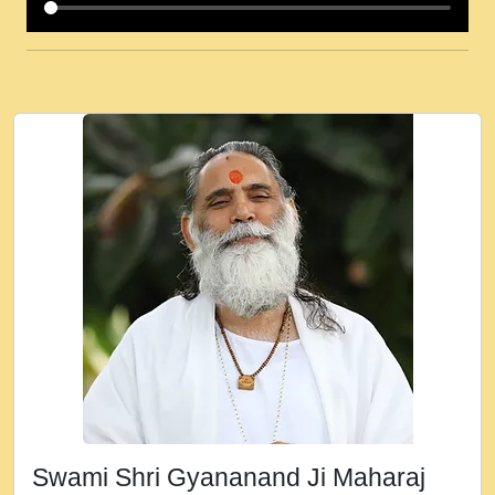
कई पकड क मर हथ र मह वदवन पहच दय! मह जन
उनक पस र मह वदवन पहच दय!.mp3
कषण क दवन जरर सन - O Kanha Abto Murli
Ki - Krishna Bhajan - New Bhajan 2020
#Ishwar Bhakti.mp3
जब से गीता ज्ञान पाया मैं बड़ी मस्ती में हूँ । 2018 -
Rishikesh - Ratan Ji Rasik.mp3
तन हल दल द सनव मड उतत सर रख क, नल रव त
गल लग जव त सर उतत हथ रख द!.mp3
तू कर प्रीतम से प्रीत, यूहीं दिन बीतते जाते हैं ।
2018 - Rishikesh - Swami Gyananand Ji
Maharaj.mp3
न म गवद गपल गद फर, पयर महन न रझद फर! shri
ravinandan shastri ji maharaj.mp3
Swami Shri Gyananand Ji Maharaj