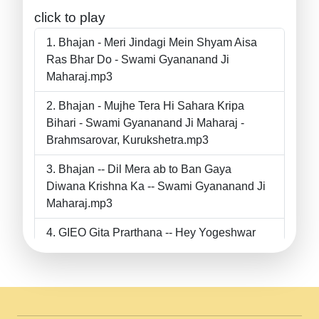
click to play
Bhajan - Meri Jindagi Mein Shyam Aisa
Ras Bhar Do - Swami Gyananand Ji
Maharaj.mp3
Bhajan - Mujhe Tera Hi Sahara Kripa
Bihari - Swami Gyananand Ji Maharaj -
Brahmsarovar, Kurukshetra.mp3
Bhajan -- Dil Mera ab to Ban Gaya
Diwana Krishna Ka -- Swami Gyananand Ji
Maharaj.mp3
GIEO Gita Prarthana -- Hey Yogeshwar
Hey Parmeshwar -- Shanti Sadbhav
Prarthana --.mp3
II Bhajan II Tu Chahiye Tera Pyar Chahiye
II Swami Gyananand Ji Maharaj.mp3