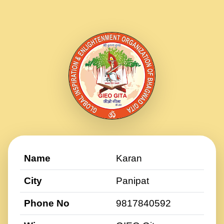
Name
Karan
City
Panipat
Phone No
9817840592