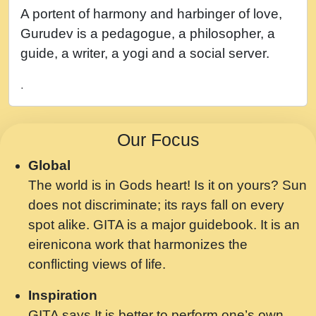
नह भरस रह लडडल... अपन खट करम क !!!! मह दद
A portent of harmony and harbinger of love,
सहर चरण क .....mp3
Gurudev is a pedagogue, a philosopher, a
बगड नसब कसन सवर तर बगर Shri ravinandan
guide, a writer, a yogi and a social server.
shastri ji maharaj.mp3
.
भजन - उठ नींद से अखियां खोल ज़रा.mp3
भजन - चाहे राम हो, चाहे श्याम हो - Bhajan -
Our Focus
Chahe Ram Ho Chahe Shyam Ho.mp3
Global
मझ अपन जवन बनन न आय, रठ हर क मनन न आय
The world is in Gods heart! Is it on yours? Sun
Shri ravinandan shastri ji maharaj.mp3
does not discriminate; its rays fall on every
मन अशांत मंत्र जाप - गीता प्रेरणा -Swami
spot alike. GITA is a major guidebook. It is an
Gyananand Ji Maharaj.mp3
eirenicona work that harmonizes the
मन बध लय परम वल कगन Special Shyam
conflicting views of life.
Bhajan Ram Gopal Shastri Ji
Inspiration
Saawariya.mp3
GITA says It is better to perform one’s own