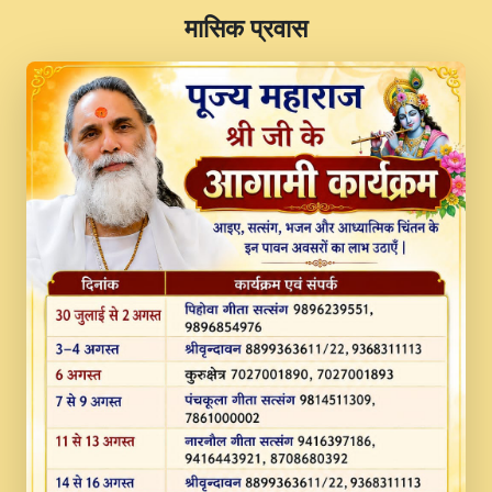
​मासिक प्रवास
JINU SATGURU AAP BULAVE by Rasik
Pawan ji 20-11-19 Sankirtan At VEER JI
PRABHU KUTEER CHANNEL.mp3
Kina Sohna Tera Bhawan Sajaya Mata
Vaishno Devi Aarti Mata Rani Bhajan By
Lakhwinder Wadali Ji.mp3
MERE MANN VICH KANTH KALER
NEW PUNAJBI DEVOTIONAL SONG 2017
FULL VIDEO HD.mp3
Na To Roop Hai Bindu Ji Maharaj Pad - A
Divine Bhajan by Shri Indresh Ji
#BhaktiPath.mp3
Radha Rani Ki Kirpa Best Devotional
Song By Chitra Vichitra.mp3