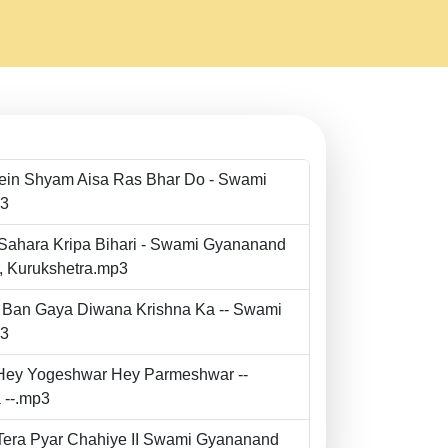
Mein Shyam Aisa Ras Bhar Do - Swami
p3
 Sahara Kripa Bihari - Swami Gyananand
r, Kurukshetra.mp3
to Ban Gaya Diwana Krishna Ka -- Swami
p3
- Hey Yogeshwar Hey Parmeshwar --
 --.mp3
e Tera Pyar Chahiye II Swami Gyananand