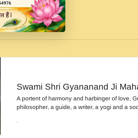
जब से गीता ज्ञान पाया मैं ब
Rasik.mp3
तन हल दल द सनव मड उतत
रख द!.mp3
तू कर प्रीतम से प्रीत, यूह
Gyananand Ji Maharaj.m
न म गवद गपल गद फर, पयर 
maharaj.mp3
Swami Shri Gyananand Ji Mah
नह भरस रह लडडल... अपन 
A portent of harmony and harbinger of love, 
बगड नसब कसन सवर तर बग
philosopher, a guide, a writer, a yogi and a soc
भजन - उठ नींद से अखियां 
.
भजन - चाहे राम हो, चाहे
Shyam Ho.mp3