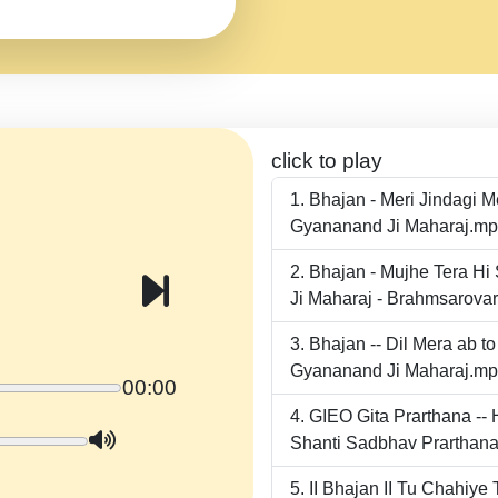
click to play
Bhajan - Meri Jindagi 
Gyananand Ji Maharaj.m
Bhajan - Mujhe Tera Hi
Ji Maharaj - Brahmsarova
Bhajan -- Dil Mera ab 
Gyananand Ji Maharaj.m
00:00
GIEO Gita Prarthana -
Shanti Sadbhav Prarthana
II Bhajan II Tu Chahiy