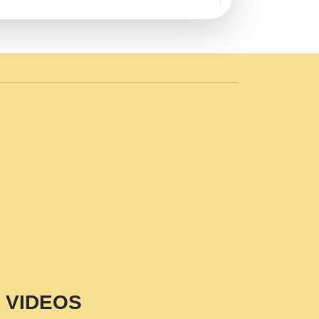
AVE by Rasik Pawan ji 20-11-19
 PRABHU KUTEER CHANNEL.mp3
n Sajaya Mata Vaishno Devi Aarti Mata
r Wadali Ji.mp3
NTH KALER NEW PUNAJBI
 FULL VIDEO HD.mp3
i Maharaj Pad - A Divine Bhajan by Shri
p3
est Devotional Song By Chitra
aksh (शर कषण कप कटकष- परम पजय गत मनष ज
VIDEOS
aawariya Latest Shyam Bhajan Ram Gopal