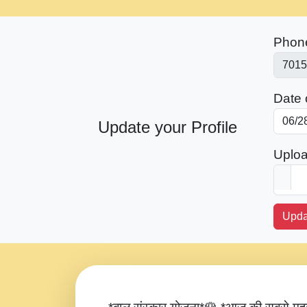
Phon
Date o
Update your Profile
Uploa
Upda