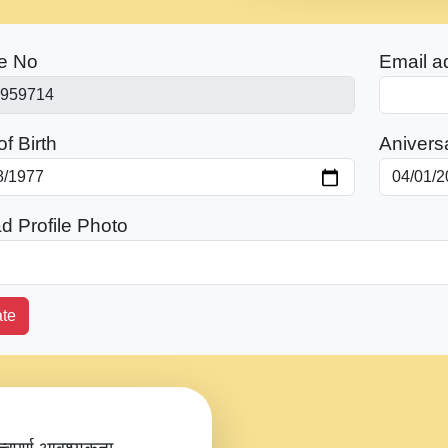
e No
Email a
f Birth
Anivers
d Profile Photo
te