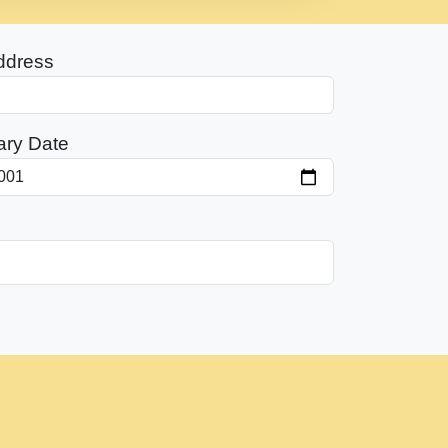
ddress
ary Date