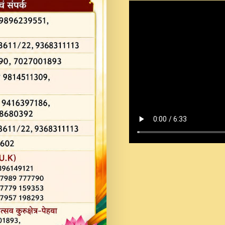
Shastri Ji Saawariya.mp3
Teri Chaukhat Pe.mp3
Teri Sharan Mein Aak
Sankirtan.mp3
अगर दन कशर ज मझ इतन द
#बसर.mp3
अब त आकर बह पकड ल वरन
SATGURU MUSIC !.mp3
ऐहन अखय च महन बस रखय 
कई पकड क मर हथ र मह व
दय!.mp3
कषण क दवन जरर सन - O K
New Bhajan 2020 #Ishwar