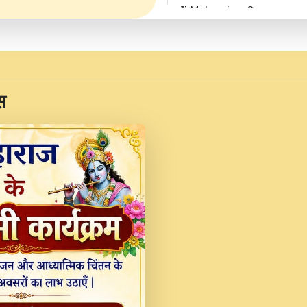
Ji Maharaj.mp3
JINU SATGURU AAP BUL
Sankirtan At VEER JI
Kina Sohna Tera Bhawa
स
Rani Bhajan By Lakhwinde
MERE MANN VICH KA
DEVOTIONAL SONG 2017
Na To Roop Hai Bindu J
Indresh Ji #BhaktiPath.m
Radha Rani Ki Kirpa B
Vichitra.mp3
Shri Krishan Kripakat
महरज ).mp3
Teri Bholi Si Surat S