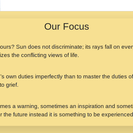
मझ अपन जवन बनन न आय, 
ji maharaj.mp3
Our Focus
मन अशांत मंत्र जाप - गी
मन बध लय परम वल कगन 
Ji Saawariya.mp3
 yours? Sun does not discriminate; its rays fall on eve
zes the conflicting views of life.
मर गनय न अपरध लडडल शर र
maharaj.mp3
’s own duties imperfectly than to master the duties of 
मेरे मन हरी का ध्यान लगा
Gyananand Ji Maharaj.m
o grief.
यह हसरत तलब ह नकज कम
#bhajan.mp3
mes a warning, sometimes an inspiration and someti
r the future instead it is something to be experience
लडल ज बल ल क ज न लग 
#बसर.mp3