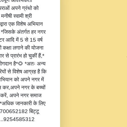
वपूर्ण आवश्यकता
ंपराओं अपने ग्रंथो को
 मनीषी स्वामी श्री
 द्वारा एक विशेष अभियान
,* *जिसके अंतर्गत हर नगर
टर आदि में 5 से 15 वर्ष
की कक्षा लगाने की योजना
 से प्रारंभ हो चुकीं हैं,*
 योगदान है*🌻 *अतः अन्य
यों से विशेष आग्रह है कि
भियान को अपने नगर में
ंभ कर,अपने नगर के बच्चों
ोग करें, अपने नगर समाज
*🔔 *अधिक जानकारी के लिए
...8700652182 बिट्टू
.....9254585312