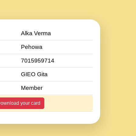
Alka Verma
Pehowa
7015959714
GIEO Gita
Member
ownload your card