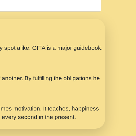
रठ हर क मनन न आय Shri ravinandan shastri
ता प्रेरणा -Swami Gyananand Ji Maharaj.mp3
Special Shyam Bhajan Ram Gopal Shastri
ry spot alike. GITA is a major guidebook.
ध.... Shri ravinandan shastri ji
another. By fulfilling the obligations he
 - भजन भाव - 2018 - Rishikesh - Swami
p3
र Yahi Hasraten Talab Hai Bhav Pravah
mes motivation. It teaches, happiness
d every second in the present.
Sadhvi Purnima Ji 7.9.2021 जवल नगर दलल