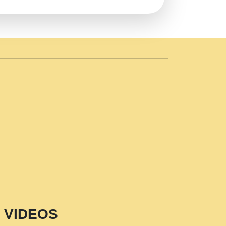
AVE by Rasik Pawan ji 20-11-19
 PRABHU KUTEER CHANNEL.mp3
n Sajaya Mata Vaishno Devi Aarti Mata
r Wadali Ji.mp3
NTH KALER NEW PUNAJBI
 FULL VIDEO HD.mp3
i Maharaj Pad - A Divine Bhajan by Shri
p3
est Devotional Song By Chitra
aksh (शर कषण कप कटकष- परम पजय गत मनष ज
VIDEOS
aawariya Latest Shyam Bhajan Ram Gopal