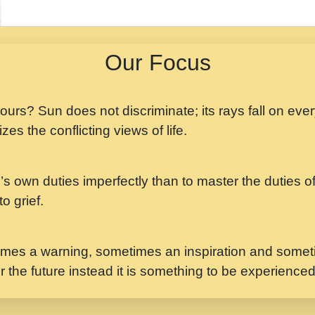
मझ अपन जवन बनन न आय, 
ji maharaj.mp3
Our Focus
मन अशांत मंत्र जाप - गी
मन बध लय परम वल कगन 
Ji Saawariya.mp3
 yours? Sun does not discriminate; its rays fall on eve
zes the conflicting views of life.
मर गनय न अपरध लडडल शर र
maharaj.mp3
’s own duties imperfectly than to master the duties of 
मेरे मन हरी का ध्यान लगा
Gyananand Ji Maharaj.m
o grief.
यह हसरत तलब ह नकज कम
#bhajan.mp3
mes a warning, sometimes an inspiration and someti
r the future instead it is something to be experience
लडल ज बल ल क ज न लग 
#बसर.mp3