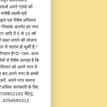
वपूर्ण आवश्यकता
ंपराओं अपने ग्रंथो को
 मनीषी स्वामी श्री
 द्वारा एक विशेष अभियान
,* *जिसके अंतर्गत हर नगर
टर आदि में 5 से 15 वर्ष
की कक्षा लगाने की योजना
 से प्रारंभ हो चुकीं हैं,*
 योगदान है*🌻 *अतः अन्य
यों से विशेष आग्रह है कि
भियान को अपने नगर में
ंभ कर,अपने नगर के बच्चों
ोग करें, अपने नगर समाज
*🔔 *अधिक जानकारी के लिए
...8700652182 बिट्टू
.....9254585312