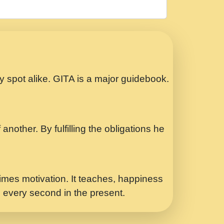
रठ हर क मनन न आय Shri ravinandan shastri
ता प्रेरणा -Swami Gyananand Ji Maharaj.mp3
Special Shyam Bhajan Ram Gopal Shastri
ry spot alike. GITA is a major guidebook.
ध.... Shri ravinandan shastri ji
another. By fulfilling the obligations he
 - भजन भाव - 2018 - Rishikesh - Swami
p3
र Yahi Hasraten Talab Hai Bhav Pravah
mes motivation. It teaches, happiness
d every second in the present.
Sadhvi Purnima Ji 7.9.2021 जवल नगर दलल