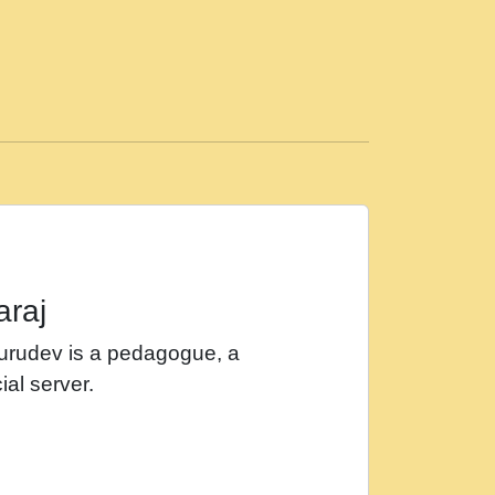
ड़ी मस्ती में हूँ । 2018 - Rishikesh - Ratan Ji
 सर रख क, नल रव त गल लग जव त सर उतत हथ
ीं दिन बीतते जाते हैं । 2018 - Rishikesh - Swami
p3
महन न रझद फर! shri ravinandan shastri ji
araj
खट करम क !!!! मह दद सहर चरण क .....mp3
Gurudev is a pedagogue, a
र Shri ravinandan shastri ji maharaj.mp3
ial server.
खोल ज़रा.mp3
 श्याम हो - Bhajan - Chahe Ram Ho Chahe