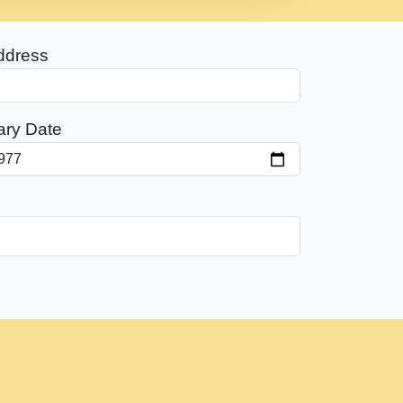
ddress
ary Date