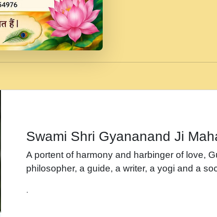
जब से गीता ज्ञान पाया मैं ब
Rasik.mp3
तन हल दल द सनव मड उतत
रख द!.mp3
तू कर प्रीतम से प्रीत, यूह
Gyananand Ji Maharaj.m
न म गवद गपल गद फर, पयर 
maharaj.mp3
Swami Shri Gyananand Ji Mah
नह भरस रह लडडल... अपन 
A portent of harmony and harbinger of love, 
बगड नसब कसन सवर तर बग
philosopher, a guide, a writer, a yogi and a soc
भजन - उठ नींद से अखियां 
.
भजन - चाहे राम हो, चाहे
Shyam Ho.mp3