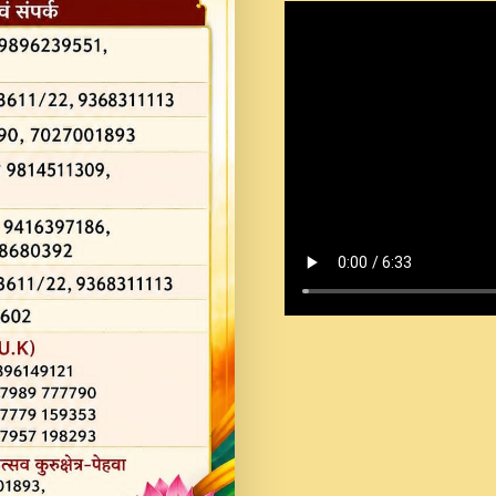
Shastri Ji Saawariya.mp3
Teri Chaukhat Pe.mp3
Teri Sharan Mein Aak
Sankirtan.mp3
अगर दन कशर ज मझ इतन द
#बसर.mp3
अब त आकर बह पकड ल वरन
SATGURU MUSIC !.mp3
ऐहन अखय च महन बस रखय 
कई पकड क मर हथ र मह व
दय!.mp3
कषण क दवन जरर सन - O K
New Bhajan 2020 #Ishwar