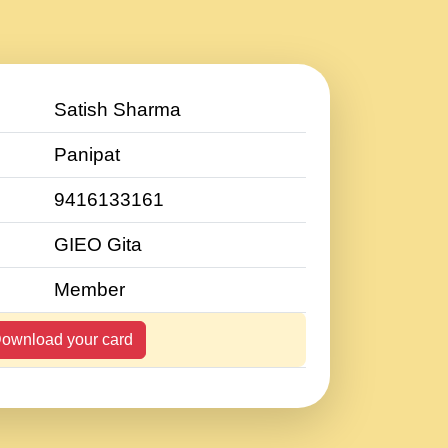
Satish Sharma
Panipat
9416133161
GIEO Gita
Member
ownload your card