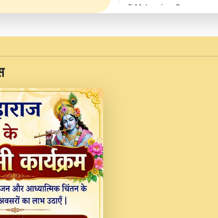
Ji Maharaj.mp3
JINU SATGURU AAP BUL
Sankirtan At VEER JI
Kina Sohna Tera Bhawa
स
Rani Bhajan By Lakhwinde
MERE MANN VICH KA
DEVOTIONAL SONG 2017
Na To Roop Hai Bindu J
Indresh Ji #BhaktiPath.m
Radha Rani Ki Kirpa B
Vichitra.mp3
Shri Krishan Kripakat
महरज ).mp3
Teri Bholi Si Surat S