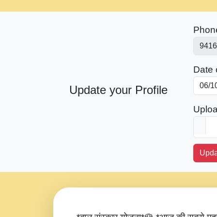
Phon
Date o
Update your Profile
Uploa
Upda