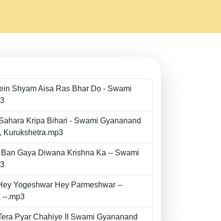
Mein Shyam Aisa Ras Bhar Do - Swami
p3
 Sahara Kripa Bihari - Swami Gyananand
r, Kurukshetra.mp3
to Ban Gaya Diwana Krishna Ka -- Swami
p3
- Hey Yogeshwar Hey Parmeshwar --
 --.mp3
e Tera Pyar Chahiye II Swami Gyananand