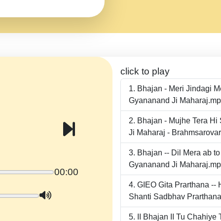
click to play
Bhajan - Meri Jindagi 
Gyananand Ji Maharaj.m
Bhajan - Mujhe Tera Hi
Ji Maharaj - Brahmsarova
Bhajan -- Dil Mera ab 
Gyananand Ji Maharaj.m
00:00
GIEO Gita Prarthana -
Shanti Sadbhav Prarthana
II Bhajan II Tu Chahiy