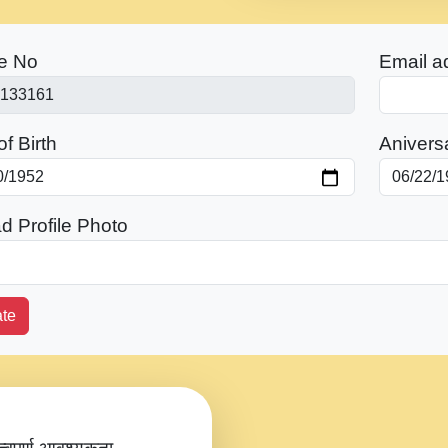
e No
Email a
f Birth
Anivers
d Profile Photo
te