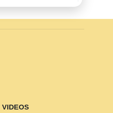
AVE by Rasik Pawan ji 20-11-19
 PRABHU KUTEER CHANNEL.mp3
n Sajaya Mata Vaishno Devi Aarti Mata
r Wadali Ji.mp3
NTH KALER NEW PUNAJBI
 FULL VIDEO HD.mp3
i Maharaj Pad - A Divine Bhajan by Shri
p3
est Devotional Song By Chitra
aksh (शर कषण कप कटकष- परम पजय गत मनष ज
VIDEOS
aawariya Latest Shyam Bhajan Ram Gopal