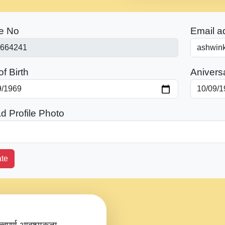
e No
Email a
f Birth
Anivers
d Profile Photo
te