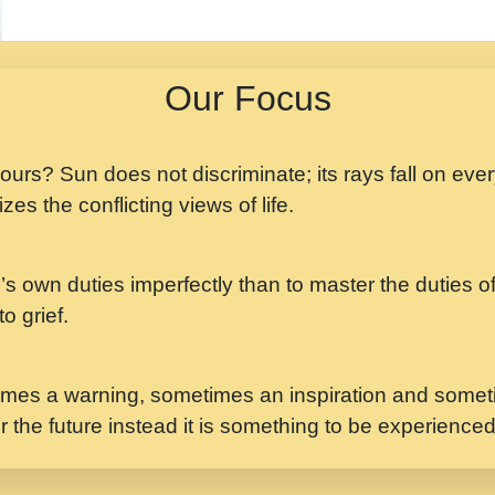
मझ अपन जवन बनन न आय, 
ji maharaj.mp3
Our Focus
मन अशांत मंत्र जाप - गी
मन बध लय परम वल कगन 
Ji Saawariya.mp3
 yours? Sun does not discriminate; its rays fall on eve
zes the conflicting views of life.
मर गनय न अपरध लडडल शर र
maharaj.mp3
’s own duties imperfectly than to master the duties of 
मेरे मन हरी का ध्यान लगा
Gyananand Ji Maharaj.m
o grief.
यह हसरत तलब ह नकज कम
#bhajan.mp3
mes a warning, sometimes an inspiration and someti
r the future instead it is something to be experience
लडल ज बल ल क ज न लग 
#बसर.mp3