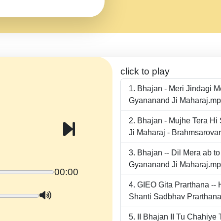
click to play
Bhajan - Meri Jindagi 
Gyananand Ji Maharaj.m
Bhajan - Mujhe Tera Hi
Ji Maharaj - Brahmsarova
Bhajan -- Dil Mera ab 
Gyananand Ji Maharaj.m
00:00
GIEO Gita Prarthana -
Shanti Sadbhav Prarthana
II Bhajan II Tu Chahiy