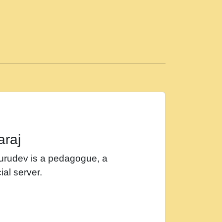
ड़ी मस्ती में हूँ । 2018 - Rishikesh - Ratan Ji
 सर रख क, नल रव त गल लग जव त सर उतत हथ
ीं दिन बीतते जाते हैं । 2018 - Rishikesh - Swami
p3
महन न रझद फर! shri ravinandan shastri ji
araj
खट करम क !!!! मह दद सहर चरण क .....mp3
Gurudev is a pedagogue, a
र Shri ravinandan shastri ji maharaj.mp3
ial server.
खोल ज़रा.mp3
 श्याम हो - Bhajan - Chahe Ram Ho Chahe