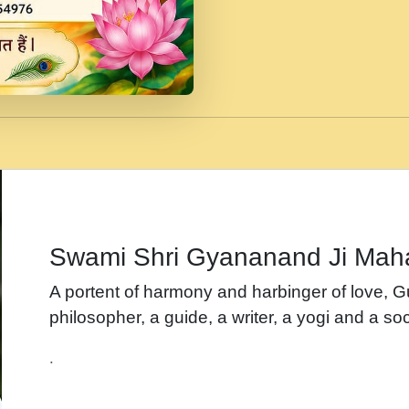
जब से गीता ज्ञान पाया मैं ब
Rasik.mp3
तन हल दल द सनव मड उतत
रख द!.mp3
तू कर प्रीतम से प्रीत, यूह
Gyananand Ji Maharaj.m
न म गवद गपल गद फर, पयर 
maharaj.mp3
Swami Shri Gyananand Ji Mah
नह भरस रह लडडल... अपन 
A portent of harmony and harbinger of love, 
बगड नसब कसन सवर तर बग
philosopher, a guide, a writer, a yogi and a soc
भजन - उठ नींद से अखियां 
.
भजन - चाहे राम हो, चाहे
Shyam Ho.mp3