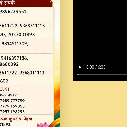
Shastri Ji Saawariya.mp3
Teri Chaukhat Pe.mp3
Teri Sharan Mein Aak
Sankirtan.mp3
अगर दन कशर ज मझ इतन द
#बसर.mp3
अब त आकर बह पकड ल वरन
SATGURU MUSIC !.mp3
ऐहन अखय च महन बस रखय 
कई पकड क मर हथ र मह व
दय!.mp3
कषण क दवन जरर सन - O K
New Bhajan 2020 #Ishwar