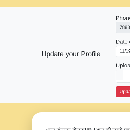
Phon
Date o
Update your Profile
Uploa
Upda