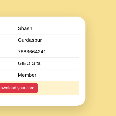
Shashi
Gurdaspur
7888664241
GIEO Gita
Member
ownload your card