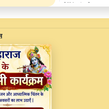
Ji Maharaj.mp3
JINU SATGURU AAP BUL
Sankirtan At VEER JI
Kina Sohna Tera Bhawa
स
Rani Bhajan By Lakhwinde
MERE MANN VICH KA
DEVOTIONAL SONG 2017
Na To Roop Hai Bindu J
Indresh Ji #BhaktiPath.m
Radha Rani Ki Kirpa B
Vichitra.mp3
Shri Krishan Kripakat
महरज ).mp3
Teri Bholi Si Surat S