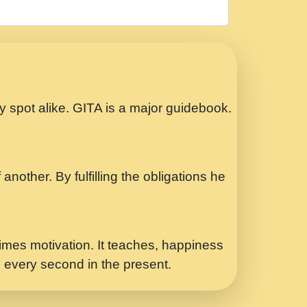
रठ हर क मनन न आय Shri ravinandan shastri
ता प्रेरणा -Swami Gyananand Ji Maharaj.mp3
Special Shyam Bhajan Ram Gopal Shastri
ry spot alike. GITA is a major guidebook.
ध.... Shri ravinandan shastri ji
another. By fulfilling the obligations he
 - भजन भाव - 2018 - Rishikesh - Swami
p3
र Yahi Hasraten Talab Hai Bhav Pravah
mes motivation. It teaches, happiness
d every second in the present.
Sadhvi Purnima Ji 7.9.2021 जवल नगर दलल