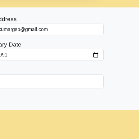
ddress
ary Date