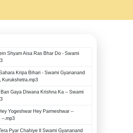
Mein Shyam Aisa Ras Bhar Do - Swami
p3
 Sahara Kripa Bihari - Swami Gyananand
r, Kurukshetra.mp3
to Ban Gaya Diwana Krishna Ka -- Swami
p3
- Hey Yogeshwar Hey Parmeshwar --
 --.mp3
e Tera Pyar Chahiye II Swami Gyananand