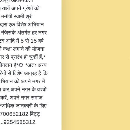
वपूर्ण आवश्यकता
ंपराओं अपने ग्रंथो को
 मनीषी स्वामी श्री
 द्वारा एक विशेष अभियान
,* *जिसके अंतर्गत हर नगर
टर आदि में 5 से 15 वर्ष
की कक्षा लगाने की योजना
 से प्रारंभ हो चुकीं हैं,*
 योगदान है*🌻 *अतः अन्य
यों से विशेष आग्रह है कि
भियान को अपने नगर में
ंभ कर,अपने नगर के बच्चों
ोग करें, अपने नगर समाज
*🔔 *अधिक जानकारी के लिए
...8700652182 बिट्टू
.....9254585312