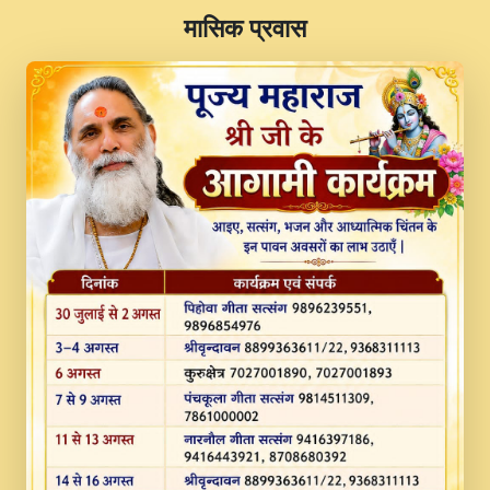
​मासिक प्रवास
JINU SATGURU AAP BULAVE by Rasik
Pawan ji 20-11-19 Sankirtan At VEER JI
PRABHU KUTEER CHANNEL.mp3
Kina Sohna Tera Bhawan Sajaya Mata
Vaishno Devi Aarti Mata Rani Bhajan By
Lakhwinder Wadali Ji.mp3
MERE MANN VICH KANTH KALER
NEW PUNAJBI DEVOTIONAL SONG 2017
FULL VIDEO HD.mp3
Na To Roop Hai Bindu Ji Maharaj Pad - A
Divine Bhajan by Shri Indresh Ji
#BhaktiPath.mp3
Radha Rani Ki Kirpa Best Devotional
Song By Chitra Vichitra.mp3