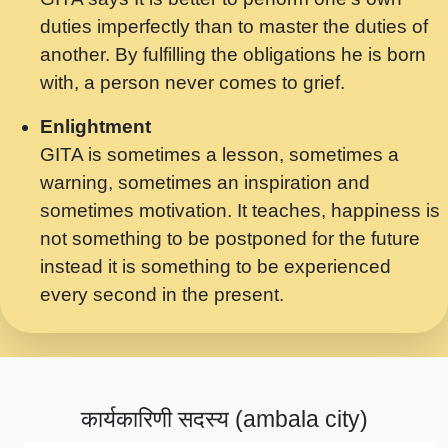
मर गनय न अपरध लडडल शर रध.... Shri
duties imperfectly than to master the duties of
ravinandan shastri ji maharaj.mp3
another. By fulfilling the obligations he is born
मेरे मन हरी का ध्यान लगा - भजन भाव - 2018 -
with, a person never comes to grief.
Rishikesh - Swami Gyananand Ji
Maharaj.mp3
Enlightment
GITA is sometimes a lesson, sometimes a
यह हसरत तलब ह नकज कमर Yahi Hasraten
warning, sometimes an inspiration and
Talab Hai Bhav Pravah #bhajan.mp3
sometimes motivation. It teaches, happiness is
लडल ज बल ल क ज न लग Sadhvi Purnima Ji
not something to be postponed for the future
7.9.2021 जवल नगर दलल #बसर.mp3
instead it is something to be experienced
every second in the present.
सख भ मझ पयर ह दख भ मझ पयर ह!छड म कस दत
दन ह तमहर ह!.mp3
सपरहट भजन 2021 - तर अखय ह जद भर बहर ज म
कब स खड 1.1.2021 !! दलल #बसर.mp3
कार्यकारिणी सदस्य (ambala city)
सपरहट शयम भजन - जय जय शयम जय जय शयम
जय जय शर वनदवन धम !! Jai Jai Shyama !! बज