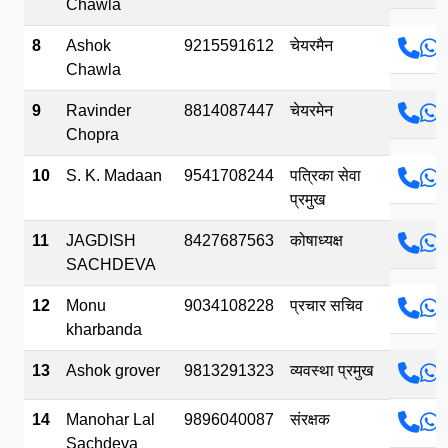
Chawla
8
Ashok
9215591612
चेयरमैन
Chawla
9
Ravinder
8814087447
चेयरमेन
Chopra
10
S. K. Madaan
9541708244
पत्रिका सेवा
प्रमुख
11
JAGDISH
8427687563
कोषाध्यक्ष
SACHDEVA
12
Monu
9034108228
प्रचार सचिव
kharbanda
13
Ashok grover
9813291323
व्यवस्था प्रमुख
14
Manohar Lal
9896040087
संरक्षक
Sachdeva