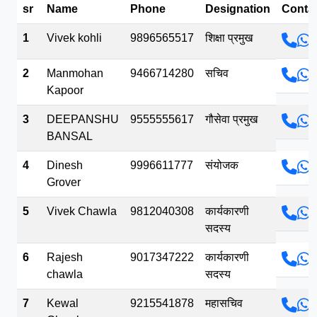
sr
Name
Phone
Designation
Conta
भव.mp3
1
Vivek kohli
9896565517
शिक्षा प्रमुख
2
Manmohan
9466714280
सचिव
Kapoor
3
DEEPANSHU
9555555617
गौसेवा प्रमुख
BANSAL
4
Dinesh
9996611777
संयोजक
Grover
5
Vivek Chawla
9812040308
कार्यकारणी
सदस्य
6
Rajesh
9017347222
कार्यकारणी
chawla
सदस्य
7
Kewal
9215541878
महासचिव