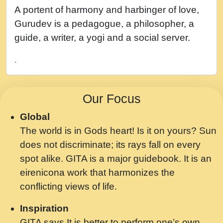
नह भरस रह लडडल... अपन खट करम क !!!! मह दद
A portent of harmony and harbinger of love,
सहर चरण क .....mp3
Gurudev is a pedagogue, a philosopher, a
बगड नसब कसन सवर तर बगर Shri ravinandan
guide, a writer, a yogi and a social server.
shastri ji maharaj.mp3
.
भजन - उठ नींद से अखियां खोल ज़रा.mp3
भजन - चाहे राम हो, चाहे श्याम हो - Bhajan -
Our Focus
Chahe Ram Ho Chahe Shyam Ho.mp3
Global
मझ अपन जवन बनन न आय, रठ हर क मनन न आय
The world is in Gods heart! Is it on yours? Sun
Shri ravinandan shastri ji maharaj.mp3
does not discriminate; its rays fall on every
मन अशांत मंत्र जाप - गीता प्रेरणा -Swami
spot alike. GITA is a major guidebook. It is an
Gyananand Ji Maharaj.mp3
eirenicona work that harmonizes the
मन बध लय परम वल कगन Special Shyam
conflicting views of life.
Bhajan Ram Gopal Shastri Ji
Inspiration
Saawariya.mp3
GITA says It is better to perform one’s own