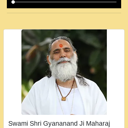
कई पकड क मर हथ र मह वदवन पहच दय! मह जन
उनक पस र मह वदवन पहच दय!.mp3
कषण क दवन जरर सन - O Kanha Abto Murli
Ki - Krishna Bhajan - New Bhajan 2020
#Ishwar Bhakti.mp3
जब से गीता ज्ञान पाया मैं बड़ी मस्ती में हूँ । 2018 -
Rishikesh - Ratan Ji Rasik.mp3
तन हल दल द सनव मड उतत सर रख क, नल रव त
गल लग जव त सर उतत हथ रख द!.mp3
तू कर प्रीतम से प्रीत, यूहीं दिन बीतते जाते हैं ।
2018 - Rishikesh - Swami Gyananand Ji
Maharaj.mp3
न म गवद गपल गद फर, पयर महन न रझद फर! shri
ravinandan shastri ji maharaj.mp3
Swami Shri Gyananand Ji Maharaj