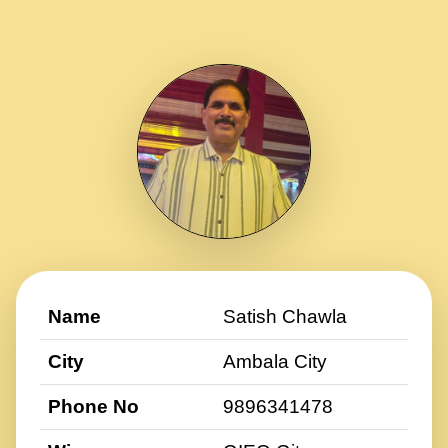
Name
Satish Chawla
City
Ambala City
Phone No
9896341478