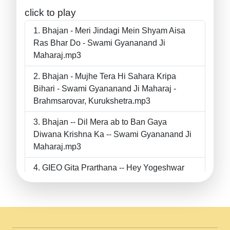
click to play
Bhajan - Meri Jindagi Mein Shyam Aisa
Ras Bhar Do - Swami Gyananand Ji
Maharaj.mp3
Bhajan - Mujhe Tera Hi Sahara Kripa
Bihari - Swami Gyananand Ji Maharaj -
Brahmsarovar, Kurukshetra.mp3
Bhajan -- Dil Mera ab to Ban Gaya
Diwana Krishna Ka -- Swami Gyananand Ji
Maharaj.mp3
GIEO Gita Prarthana -- Hey Yogeshwar
Hey Parmeshwar -- Shanti Sadbhav
Prarthana --.mp3
II Bhajan II Tu Chahiye Tera Pyar Chahiye
II Swami Gyananand Ji Maharaj.mp3