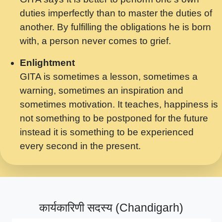
मर गनय न अपरध लडडल शर रध.... Shri
duties imperfectly than to master the duties of
ravinandan shastri ji maharaj.mp3
another. By fulfilling the obligations he is born
मेरे मन हरी का ध्यान लगा - भजन भाव - 2018 -
with, a person never comes to grief.
Rishikesh - Swami Gyananand Ji
Maharaj.mp3
Enlightment
GITA is sometimes a lesson, sometimes a
यह हसरत तलब ह नकज कमर Yahi Hasraten
warning, sometimes an inspiration and
Talab Hai Bhav Pravah #bhajan.mp3
sometimes motivation. It teaches, happiness is
लडल ज बल ल क ज न लग Sadhvi Purnima Ji
not something to be postponed for the future
7.9.2021 जवल नगर दलल #बसर.mp3
instead it is something to be experienced
every second in the present.
सख भ मझ पयर ह दख भ मझ पयर ह!छड म कस दत
दन ह तमहर ह!.mp3
सपरहट भजन 2021 - तर अखय ह जद भर बहर ज म
कब स खड 1.1.2021 !! दलल #बसर.mp3
कार्यकारिणी सदस्य (Chandigarh)
सपरहट शयम भजन - जय जय शयम जय जय शयम
जय जय शर वनदवन धम !! Jai Jai Shyama !! बज