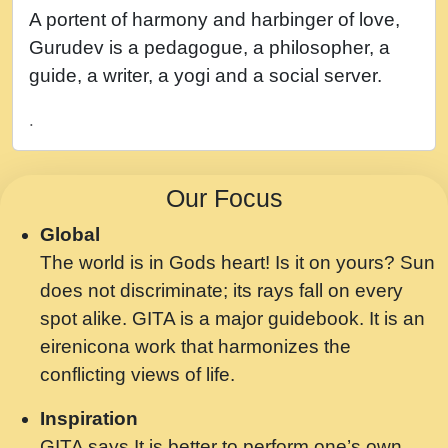
नह भरस रह लडडल... अपन खट करम क !!!! मह दद
A portent of harmony and harbinger of love,
सहर चरण क .....mp3
Gurudev is a pedagogue, a philosopher, a
बगड नसब कसन सवर तर बगर Shri ravinandan
guide, a writer, a yogi and a social server.
shastri ji maharaj.mp3
.
भजन - उठ नींद से अखियां खोल ज़रा.mp3
भजन - चाहे राम हो, चाहे श्याम हो - Bhajan -
Our Focus
Chahe Ram Ho Chahe Shyam Ho.mp3
Global
मझ अपन जवन बनन न आय, रठ हर क मनन न आय
The world is in Gods heart! Is it on yours? Sun
Shri ravinandan shastri ji maharaj.mp3
does not discriminate; its rays fall on every
मन अशांत मंत्र जाप - गीता प्रेरणा -Swami
spot alike. GITA is a major guidebook. It is an
Gyananand Ji Maharaj.mp3
eirenicona work that harmonizes the
मन बध लय परम वल कगन Special Shyam
conflicting views of life.
Bhajan Ram Gopal Shastri Ji
Inspiration
Saawariya.mp3
GITA says It is better to perform one’s own