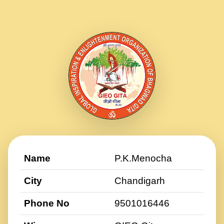
Name
P.K.Menocha
City
Chandigarh
Phone No
9501016446