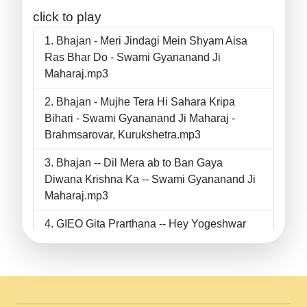
click to play
Bhajan - Meri Jindagi Mein Shyam Aisa
Ras Bhar Do - Swami Gyananand Ji
Maharaj.mp3
Bhajan - Mujhe Tera Hi Sahara Kripa
Bihari - Swami Gyananand Ji Maharaj -
Brahmsarovar, Kurukshetra.mp3
Bhajan -- Dil Mera ab to Ban Gaya
Diwana Krishna Ka -- Swami Gyananand Ji
Maharaj.mp3
GIEO Gita Prarthana -- Hey Yogeshwar
Hey Parmeshwar -- Shanti Sadbhav
Prarthana --.mp3
II Bhajan II Tu Chahiye Tera Pyar Chahiye
II Swami Gyananand Ji Maharaj.mp3