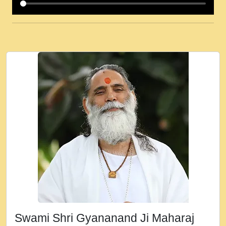
कई पकड क मर हथ र मह वदवन पहच दय! मह जन
उनक पस र मह वदवन पहच दय!.mp3
कषण क दवन जरर सन - O Kanha Abto Murli
Ki - Krishna Bhajan - New Bhajan 2020
#Ishwar Bhakti.mp3
जब से गीता ज्ञान पाया मैं बड़ी मस्ती में हूँ । 2018 -
Rishikesh - Ratan Ji Rasik.mp3
तन हल दल द सनव मड उतत सर रख क, नल रव त
गल लग जव त सर उतत हथ रख द!.mp3
तू कर प्रीतम से प्रीत, यूहीं दिन बीतते जाते हैं ।
2018 - Rishikesh - Swami Gyananand Ji
Maharaj.mp3
न म गवद गपल गद फर, पयर महन न रझद फर! shri
ravinandan shastri ji maharaj.mp3
Swami Shri Gyananand Ji Maharaj