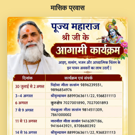
​मासिक प्रवास
JINU SATGURU AAP BULAVE by Rasik
Pawan ji 20-11-19 Sankirtan At VEER JI
PRABHU KUTEER CHANNEL.mp3
Kina Sohna Tera Bhawan Sajaya Mata
Vaishno Devi Aarti Mata Rani Bhajan By
Lakhwinder Wadali Ji.mp3
MERE MANN VICH KANTH KALER
NEW PUNAJBI DEVOTIONAL SONG 2017
FULL VIDEO HD.mp3
Na To Roop Hai Bindu Ji Maharaj Pad - A
Divine Bhajan by Shri Indresh Ji
#BhaktiPath.mp3
Radha Rani Ki Kirpa Best Devotional
Song By Chitra Vichitra.mp3