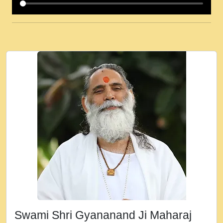
कई पकड क मर हथ र मह वदवन पहच दय! मह जन
उनक पस र मह वदवन पहच दय!.mp3
कषण क दवन जरर सन - O Kanha Abto Murli
Ki - Krishna Bhajan - New Bhajan 2020
#Ishwar Bhakti.mp3
जब से गीता ज्ञान पाया मैं बड़ी मस्ती में हूँ । 2018 -
Rishikesh - Ratan Ji Rasik.mp3
तन हल दल द सनव मड उतत सर रख क, नल रव त
गल लग जव त सर उतत हथ रख द!.mp3
तू कर प्रीतम से प्रीत, यूहीं दिन बीतते जाते हैं ।
2018 - Rishikesh - Swami Gyananand Ji
Maharaj.mp3
न म गवद गपल गद फर, पयर महन न रझद फर! shri
ravinandan shastri ji maharaj.mp3
Swami Shri Gyananand Ji Maharaj