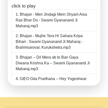
click to play
Bhajan - Meri Jindagi Mein Shyam Aisa
Ras Bhar Do - Swami Gyananand Ji
Maharaj.mp3
Bhajan - Mujhe Tera Hi Sahara Kripa
Bihari - Swami Gyananand Ji Maharaj -
Brahmsarovar, Kurukshetra.mp3
Bhajan -- Dil Mera ab to Ban Gaya
Diwana Krishna Ka -- Swami Gyananand Ji
Maharaj.mp3
GIEO Gita Prarthana -- Hey Yogeshwar
Hey Parmeshwar -- Shanti Sadbhav
Prarthana --.mp3
II Bhajan II Tu Chahiye Tera Pyar Chahiye
II Swami Gyananand Ji Maharaj.mp3