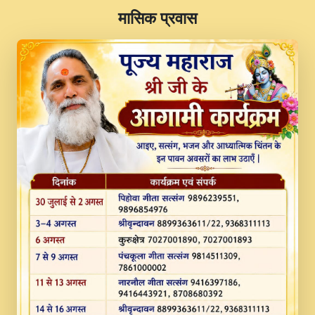
​मासिक प्रवास
JINU SATGURU AAP BULAVE by Rasik
Pawan ji 20-11-19 Sankirtan At VEER JI
PRABHU KUTEER CHANNEL.mp3
Kina Sohna Tera Bhawan Sajaya Mata
Vaishno Devi Aarti Mata Rani Bhajan By
Lakhwinder Wadali Ji.mp3
MERE MANN VICH KANTH KALER
NEW PUNAJBI DEVOTIONAL SONG 2017
FULL VIDEO HD.mp3
Na To Roop Hai Bindu Ji Maharaj Pad - A
Divine Bhajan by Shri Indresh Ji
#BhaktiPath.mp3
Radha Rani Ki Kirpa Best Devotional
Song By Chitra Vichitra.mp3