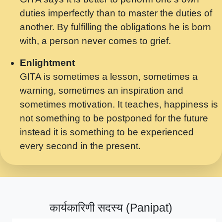
मर गनय न अपरध लडडल शर रध.... Shri
duties imperfectly than to master the duties of
ravinandan shastri ji maharaj.mp3
another. By fulfilling the obligations he is born
मेरे मन हरी का ध्यान लगा - भजन भाव - 2018 -
with, a person never comes to grief.
Rishikesh - Swami Gyananand Ji
Maharaj.mp3
Enlightment
GITA is sometimes a lesson, sometimes a
यह हसरत तलब ह नकज कमर Yahi Hasraten
warning, sometimes an inspiration and
Talab Hai Bhav Pravah #bhajan.mp3
sometimes motivation. It teaches, happiness is
लडल ज बल ल क ज न लग Sadhvi Purnima Ji
not something to be postponed for the future
7.9.2021 जवल नगर दलल #बसर.mp3
instead it is something to be experienced
every second in the present.
सख भ मझ पयर ह दख भ मझ पयर ह!छड म कस दत
दन ह तमहर ह!.mp3
सपरहट भजन 2021 - तर अखय ह जद भर बहर ज म
कब स खड 1.1.2021 !! दलल #बसर.mp3
कार्यकारिणी सदस्य (Panipat)
सपरहट शयम भजन - जय जय शयम जय जय शयम
जय जय शर वनदवन धम !! Jai Jai Shyama !! बज