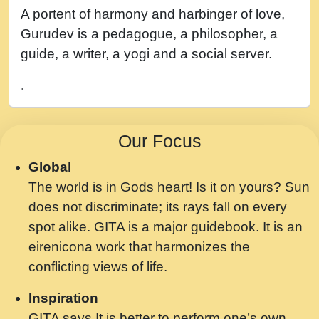
नह भरस रह लडडल... अपन खट करम क !!!! मह दद
A portent of harmony and harbinger of love,
सहर चरण क .....mp3
Gurudev is a pedagogue, a philosopher, a
बगड नसब कसन सवर तर बगर Shri ravinandan
guide, a writer, a yogi and a social server.
shastri ji maharaj.mp3
.
भजन - उठ नींद से अखियां खोल ज़रा.mp3
भजन - चाहे राम हो, चाहे श्याम हो - Bhajan -
Our Focus
Chahe Ram Ho Chahe Shyam Ho.mp3
Global
मझ अपन जवन बनन न आय, रठ हर क मनन न आय
The world is in Gods heart! Is it on yours? Sun
Shri ravinandan shastri ji maharaj.mp3
does not discriminate; its rays fall on every
मन अशांत मंत्र जाप - गीता प्रेरणा -Swami
spot alike. GITA is a major guidebook. It is an
Gyananand Ji Maharaj.mp3
eirenicona work that harmonizes the
मन बध लय परम वल कगन Special Shyam
conflicting views of life.
Bhajan Ram Gopal Shastri Ji
Inspiration
Saawariya.mp3
GITA says It is better to perform one’s own