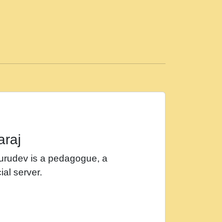
ड़ी मस्ती में हूँ । 2018 - Rishikesh - Ratan Ji
 सर रख क, नल रव त गल लग जव त सर उतत हथ
ीं दिन बीतते जाते हैं । 2018 - Rishikesh - Swami
p3
महन न रझद फर! shri ravinandan shastri ji
araj
खट करम क !!!! मह दद सहर चरण क .....mp3
Gurudev is a pedagogue, a
र Shri ravinandan shastri ji maharaj.mp3
ial server.
खोल ज़रा.mp3
 श्याम हो - Bhajan - Chahe Ram Ho Chahe