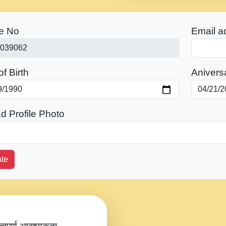
e No
Email a
f Birth
Anivers
d Profile Photo
te