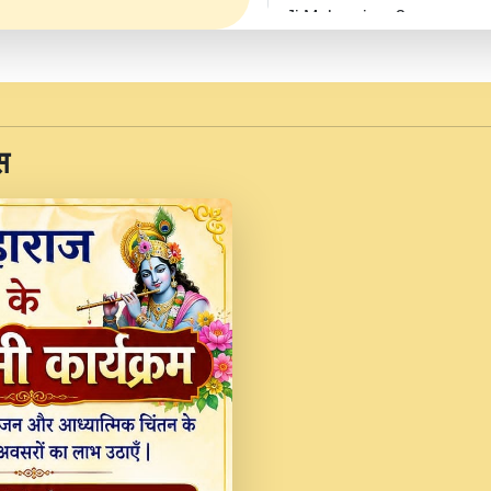
Ji Maharaj.mp3
JINU SATGURU AAP BUL
Sankirtan At VEER JI
Kina Sohna Tera Bhawa
स
Rani Bhajan By Lakhwinde
MERE MANN VICH KA
DEVOTIONAL SONG 2017
Na To Roop Hai Bindu J
Indresh Ji #BhaktiPath.m
Radha Rani Ki Kirpa B
Vichitra.mp3
Shri Krishan Kripakat
महरज ).mp3
Teri Bholi Si Surat S