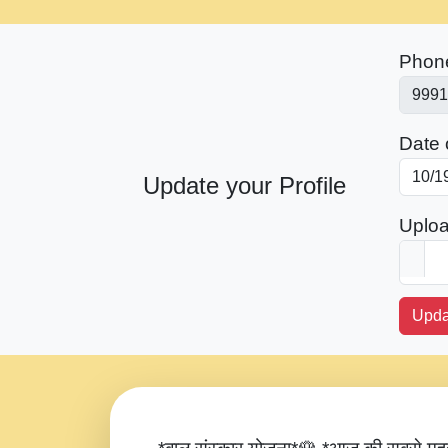
Phon
Date o
Update your Profile
Uploa
Upda