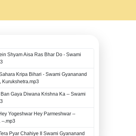
Mein Shyam Aisa Ras Bhar Do - Swami
p3
 Sahara Kripa Bihari - Swami Gyananand
r, Kurukshetra.mp3
to Ban Gaya Diwana Krishna Ka -- Swami
p3
- Hey Yogeshwar Hey Parmeshwar --
 --.mp3
e Tera Pyar Chahiye II Swami Gyananand