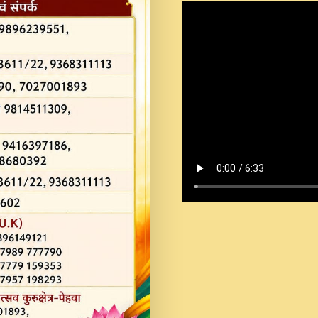
Shastri Ji Saawariya.mp3
Teri Chaukhat Pe.mp3
Teri Sharan Mein Aak
Sankirtan.mp3
अगर दन कशर ज मझ इतन द
#बसर.mp3
अब त आकर बह पकड ल वरन
SATGURU MUSIC !.mp3
ऐहन अखय च महन बस रखय 
कई पकड क मर हथ र मह व
दय!.mp3
कषण क दवन जरर सन - O K
New Bhajan 2020 #Ishwar