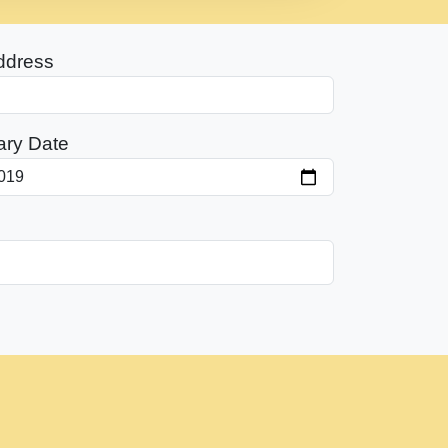
ddress
ary Date