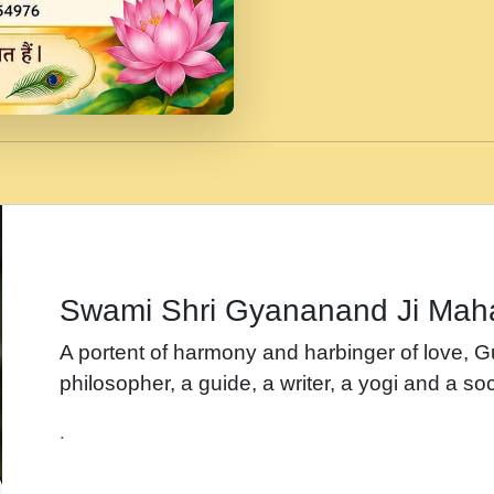
जब से गीता ज्ञान पाया मैं ब
Rasik.mp3
तन हल दल द सनव मड उतत
रख द!.mp3
तू कर प्रीतम से प्रीत, यूह
Gyananand Ji Maharaj.m
न म गवद गपल गद फर, पयर 
maharaj.mp3
Swami Shri Gyananand Ji Mah
नह भरस रह लडडल... अपन 
A portent of harmony and harbinger of love, 
बगड नसब कसन सवर तर बग
philosopher, a guide, a writer, a yogi and a soc
भजन - उठ नींद से अखियां 
.
भजन - चाहे राम हो, चाहे
Shyam Ho.mp3