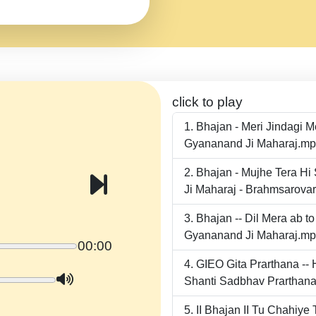
click to play
Bhajan - Meri Jindagi 
Gyananand Ji Maharaj.m
Bhajan - Mujhe Tera Hi
Ji Maharaj - Brahmsarova
Bhajan -- Dil Mera ab 
Gyananand Ji Maharaj.m
00:00
GIEO Gita Prarthana -
Shanti Sadbhav Prarthana
II Bhajan II Tu Chahiy