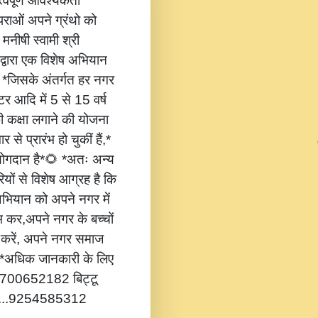
वपूर्ण आवश्यकता
ंपराओं अपने ग्रंथो को
 मनीषी स्वामी श्री
 द्वारा एक विशेष अभियान
,* *जिसके अंतर्गत हर नगर
टर आदि में 5 से 15 वर्ष
की कक्षा लगाने की योजना
 से प्रारंभ हो चुकीं हैं,*
 योगदान है*🌻 *अतः अन्य
यों से विशेष आग्रह है कि
भियान को अपने नगर में
ंभ कर,अपने नगर के बच्चों
ोग करें, अपने नगर समाज
*🔔 *अधिक जानकारी के लिए
...8700652182 बिट्टू
.....9254585312