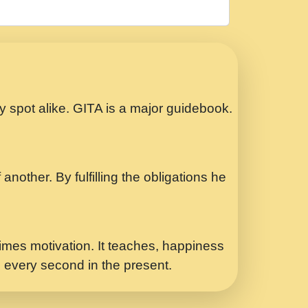
रठ हर क मनन न आय Shri ravinandan shastri
ता प्रेरणा -Swami Gyananand Ji Maharaj.mp3
Special Shyam Bhajan Ram Gopal Shastri
ry spot alike. GITA is a major guidebook.
ध.... Shri ravinandan shastri ji
another. By fulfilling the obligations he
 - भजन भाव - 2018 - Rishikesh - Swami
p3
र Yahi Hasraten Talab Hai Bhav Pravah
mes motivation. It teaches, happiness
d every second in the present.
Sadhvi Purnima Ji 7.9.2021 जवल नगर दलल