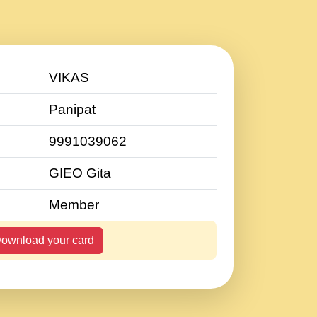
VIKAS
Panipat
9991039062
GIEO Gita
Member
ownload your card