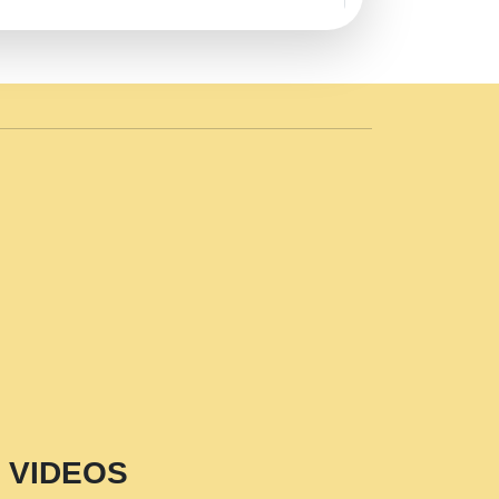
AVE by Rasik Pawan ji 20-11-19
 PRABHU KUTEER CHANNEL.mp3
n Sajaya Mata Vaishno Devi Aarti Mata
r Wadali Ji.mp3
NTH KALER NEW PUNAJBI
 FULL VIDEO HD.mp3
i Maharaj Pad - A Divine Bhajan by Shri
p3
est Devotional Song By Chitra
aksh (शर कषण कप कटकष- परम पजय गत मनष ज
VIDEOS
aawariya Latest Shyam Bhajan Ram Gopal