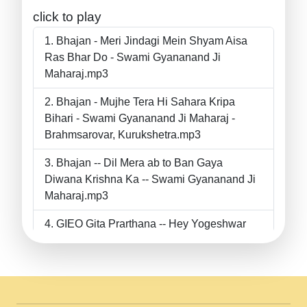
click to play
Bhajan - Meri Jindagi Mein Shyam Aisa
Ras Bhar Do - Swami Gyananand Ji
Maharaj.mp3
Bhajan - Mujhe Tera Hi Sahara Kripa
Bihari - Swami Gyananand Ji Maharaj -
Brahmsarovar, Kurukshetra.mp3
Bhajan -- Dil Mera ab to Ban Gaya
Diwana Krishna Ka -- Swami Gyananand Ji
Maharaj.mp3
GIEO Gita Prarthana -- Hey Yogeshwar
Hey Parmeshwar -- Shanti Sadbhav
Prarthana --.mp3
II Bhajan II Tu Chahiye Tera Pyar Chahiye
II Swami Gyananand Ji Maharaj.mp3