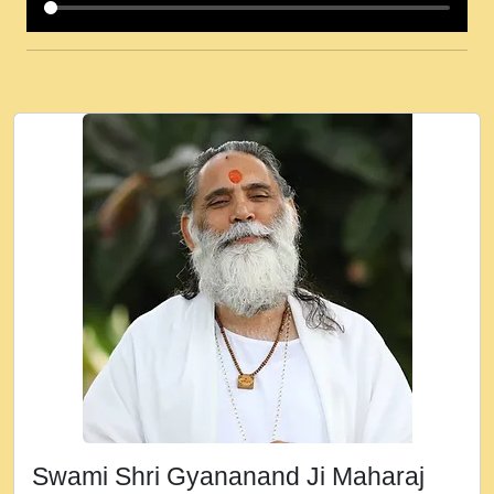
कई पकड क मर हथ र मह वदवन पहच दय! मह जन
उनक पस र मह वदवन पहच दय!.mp3
कषण क दवन जरर सन - O Kanha Abto Murli
Ki - Krishna Bhajan - New Bhajan 2020
#Ishwar Bhakti.mp3
जब से गीता ज्ञान पाया मैं बड़ी मस्ती में हूँ । 2018 -
Rishikesh - Ratan Ji Rasik.mp3
तन हल दल द सनव मड उतत सर रख क, नल रव त
गल लग जव त सर उतत हथ रख द!.mp3
तू कर प्रीतम से प्रीत, यूहीं दिन बीतते जाते हैं ।
2018 - Rishikesh - Swami Gyananand Ji
Maharaj.mp3
न म गवद गपल गद फर, पयर महन न रझद फर! shri
ravinandan shastri ji maharaj.mp3
Swami Shri Gyananand Ji Maharaj