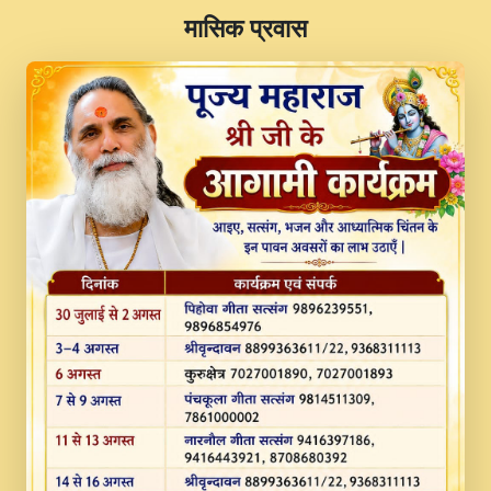
​मासिक प्रवास
JINU SATGURU AAP BULAVE by Rasik
Pawan ji 20-11-19 Sankirtan At VEER JI
PRABHU KUTEER CHANNEL.mp3
Kina Sohna Tera Bhawan Sajaya Mata
Vaishno Devi Aarti Mata Rani Bhajan By
Lakhwinder Wadali Ji.mp3
MERE MANN VICH KANTH KALER
NEW PUNAJBI DEVOTIONAL SONG 2017
FULL VIDEO HD.mp3
Na To Roop Hai Bindu Ji Maharaj Pad - A
Divine Bhajan by Shri Indresh Ji
#BhaktiPath.mp3
Radha Rani Ki Kirpa Best Devotional
Song By Chitra Vichitra.mp3