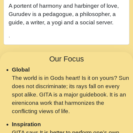
नह भरस रह लडडल... अपन खट करम क !!!! मह दद
A portent of harmony and harbinger of love,
सहर चरण क .....mp3
Gurudev is a pedagogue, a philosopher, a
बगड नसब कसन सवर तर बगर Shri ravinandan
guide, a writer, a yogi and a social server.
shastri ji maharaj.mp3
.
भजन - उठ नींद से अखियां खोल ज़रा.mp3
भजन - चाहे राम हो, चाहे श्याम हो - Bhajan -
Our Focus
Chahe Ram Ho Chahe Shyam Ho.mp3
Global
मझ अपन जवन बनन न आय, रठ हर क मनन न आय
The world is in Gods heart! Is it on yours? Sun
Shri ravinandan shastri ji maharaj.mp3
does not discriminate; its rays fall on every
मन अशांत मंत्र जाप - गीता प्रेरणा -Swami
spot alike. GITA is a major guidebook. It is an
Gyananand Ji Maharaj.mp3
eirenicona work that harmonizes the
मन बध लय परम वल कगन Special Shyam
conflicting views of life.
Bhajan Ram Gopal Shastri Ji
Inspiration
Saawariya.mp3
GITA says It is better to perform one’s own