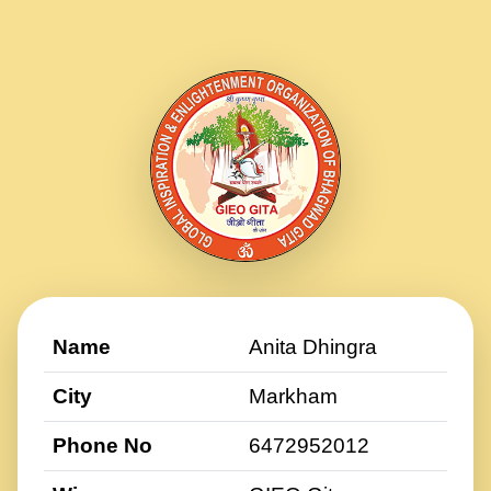
Name
Anita Dhingra
City
Markham
Phone No
6472952012