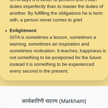
मर गनय न अपरध लडडल शर रध.... Shri
duties imperfectly than to master the duties of
ravinandan shastri ji maharaj.mp3
another. By fulfilling the obligations he is born
मेरे मन हरी का ध्यान लगा - भजन भाव - 2018 -
with, a person never comes to grief.
Rishikesh - Swami Gyananand Ji
Maharaj.mp3
Enlightment
GITA is sometimes a lesson, sometimes a
यह हसरत तलब ह नकज कमर Yahi Hasraten
warning, sometimes an inspiration and
Talab Hai Bhav Pravah #bhajan.mp3
sometimes motivation. It teaches, happiness is
लडल ज बल ल क ज न लग Sadhvi Purnima Ji
not something to be postponed for the future
7.9.2021 जवल नगर दलल #बसर.mp3
instead it is something to be experienced
every second in the present.
सख भ मझ पयर ह दख भ मझ पयर ह!छड म कस दत
दन ह तमहर ह!.mp3
सपरहट भजन 2021 - तर अखय ह जद भर बहर ज म
कब स खड 1.1.2021 !! दलल #बसर.mp3
कार्यकारिणी सदस्य (Markham)
सपरहट शयम भजन - जय जय शयम जय जय शयम
जय जय शर वनदवन धम !! Jai Jai Shyama !! बज