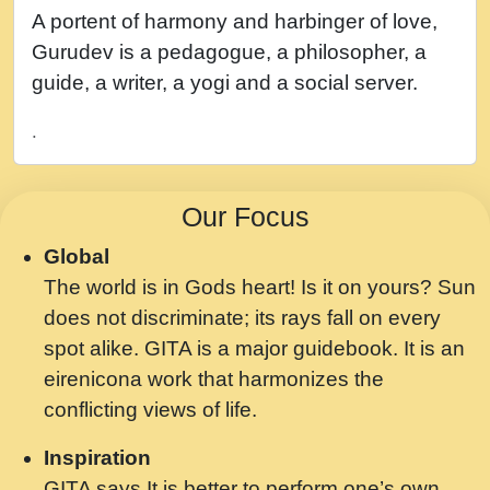
नह भरस रह लडडल... अपन खट करम क !!!! मह दद
A portent of harmony and harbinger of love,
सहर चरण क .....mp3
Gurudev is a pedagogue, a philosopher, a
बगड नसब कसन सवर तर बगर Shri ravinandan
guide, a writer, a yogi and a social server.
shastri ji maharaj.mp3
.
भजन - उठ नींद से अखियां खोल ज़रा.mp3
भजन - चाहे राम हो, चाहे श्याम हो - Bhajan -
Our Focus
Chahe Ram Ho Chahe Shyam Ho.mp3
Global
मझ अपन जवन बनन न आय, रठ हर क मनन न आय
The world is in Gods heart! Is it on yours? Sun
Shri ravinandan shastri ji maharaj.mp3
does not discriminate; its rays fall on every
मन अशांत मंत्र जाप - गीता प्रेरणा -Swami
spot alike. GITA is a major guidebook. It is an
Gyananand Ji Maharaj.mp3
eirenicona work that harmonizes the
मन बध लय परम वल कगन Special Shyam
conflicting views of life.
Bhajan Ram Gopal Shastri Ji
Inspiration
Saawariya.mp3
GITA says It is better to perform one’s own