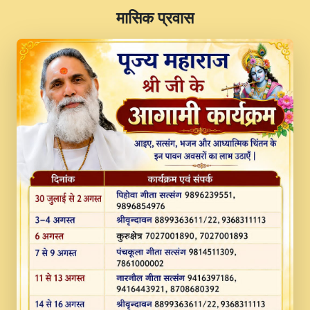
​मासिक प्रवास
JINU SATGURU AAP BULAVE by Rasik
Pawan ji 20-11-19 Sankirtan At VEER JI
PRABHU KUTEER CHANNEL.mp3
Kina Sohna Tera Bhawan Sajaya Mata
Vaishno Devi Aarti Mata Rani Bhajan By
Lakhwinder Wadali Ji.mp3
MERE MANN VICH KANTH KALER
NEW PUNAJBI DEVOTIONAL SONG 2017
FULL VIDEO HD.mp3
Na To Roop Hai Bindu Ji Maharaj Pad - A
Divine Bhajan by Shri Indresh Ji
#BhaktiPath.mp3
Radha Rani Ki Kirpa Best Devotional
Song By Chitra Vichitra.mp3