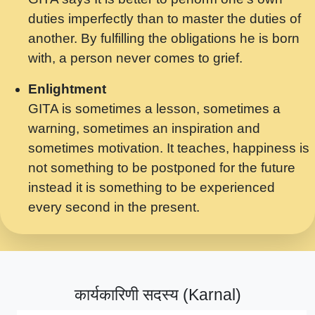
मर गनय न अपरध लडडल शर रध.... Shri
duties imperfectly than to master the duties of
ravinandan shastri ji maharaj.mp3
another. By fulfilling the obligations he is born
मेरे मन हरी का ध्यान लगा - भजन भाव - 2018 -
with, a person never comes to grief.
Rishikesh - Swami Gyananand Ji
Maharaj.mp3
Enlightment
GITA is sometimes a lesson, sometimes a
यह हसरत तलब ह नकज कमर Yahi Hasraten
warning, sometimes an inspiration and
Talab Hai Bhav Pravah #bhajan.mp3
sometimes motivation. It teaches, happiness is
लडल ज बल ल क ज न लग Sadhvi Purnima Ji
not something to be postponed for the future
7.9.2021 जवल नगर दलल #बसर.mp3
instead it is something to be experienced
every second in the present.
सख भ मझ पयर ह दख भ मझ पयर ह!छड म कस दत
दन ह तमहर ह!.mp3
सपरहट भजन 2021 - तर अखय ह जद भर बहर ज म
कब स खड 1.1.2021 !! दलल #बसर.mp3
कार्यकारिणी सदस्य (Karnal)
सपरहट शयम भजन - जय जय शयम जय जय शयम
जय जय शर वनदवन धम !! Jai Jai Shyama !! बज