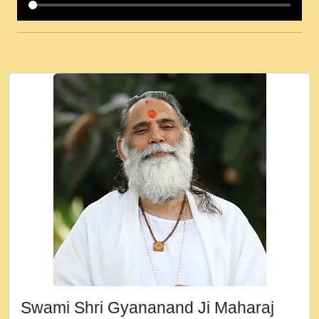
कई पकड क मर हथ र मह वदवन पहच दय! मह जन
उनक पस र मह वदवन पहच दय!.mp3
कषण क दवन जरर सन - O Kanha Abto Murli
Ki - Krishna Bhajan - New Bhajan 2020
#Ishwar Bhakti.mp3
जब से गीता ज्ञान पाया मैं बड़ी मस्ती में हूँ । 2018 -
Rishikesh - Ratan Ji Rasik.mp3
तन हल दल द सनव मड उतत सर रख क, नल रव त
गल लग जव त सर उतत हथ रख द!.mp3
तू कर प्रीतम से प्रीत, यूहीं दिन बीतते जाते हैं ।
2018 - Rishikesh - Swami Gyananand Ji
Maharaj.mp3
न म गवद गपल गद फर, पयर महन न रझद फर! shri
ravinandan shastri ji maharaj.mp3
Swami Shri Gyananand Ji Maharaj