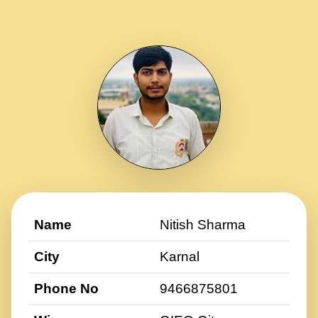
Name
Nitish Sharma
City
Karnal
Phone No
9466875801