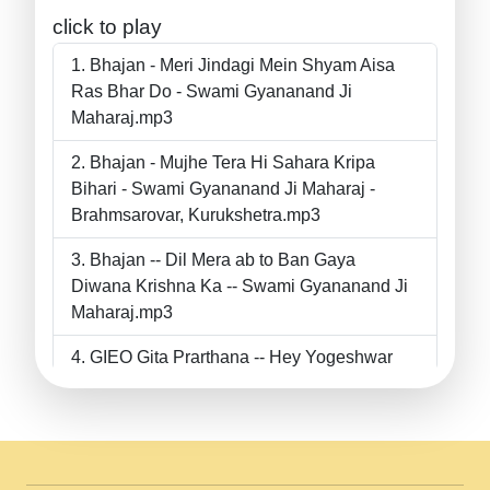
click to play
Bhajan - Meri Jindagi Mein Shyam Aisa
Ras Bhar Do - Swami Gyananand Ji
Maharaj.mp3
Bhajan - Mujhe Tera Hi Sahara Kripa
Bihari - Swami Gyananand Ji Maharaj -
Brahmsarovar, Kurukshetra.mp3
Bhajan -- Dil Mera ab to Ban Gaya
Diwana Krishna Ka -- Swami Gyananand Ji
Maharaj.mp3
GIEO Gita Prarthana -- Hey Yogeshwar
Hey Parmeshwar -- Shanti Sadbhav
Prarthana --.mp3
II Bhajan II Tu Chahiye Tera Pyar Chahiye
II Swami Gyananand Ji Maharaj.mp3