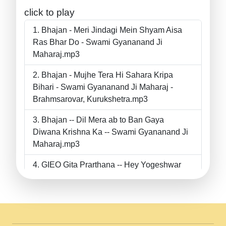
click to play
Bhajan - Meri Jindagi Mein Shyam Aisa
Ras Bhar Do - Swami Gyananand Ji
Maharaj.mp3
Bhajan - Mujhe Tera Hi Sahara Kripa
Bihari - Swami Gyananand Ji Maharaj -
Brahmsarovar, Kurukshetra.mp3
Bhajan -- Dil Mera ab to Ban Gaya
Diwana Krishna Ka -- Swami Gyananand Ji
Maharaj.mp3
GIEO Gita Prarthana -- Hey Yogeshwar
Hey Parmeshwar -- Shanti Sadbhav
Prarthana --.mp3
II Bhajan II Tu Chahiye Tera Pyar Chahiye
II Swami Gyananand Ji Maharaj.mp3