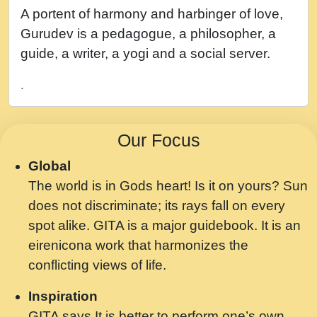
नह भरस रह लडडल... अपन खट करम क !!!! मह दद
A portent of harmony and harbinger of love,
सहर चरण क .....mp3
Gurudev is a pedagogue, a philosopher, a
बगड नसब कसन सवर तर बगर Shri ravinandan
guide, a writer, a yogi and a social server.
shastri ji maharaj.mp3
.
भजन - उठ नींद से अखियां खोल ज़रा.mp3
भजन - चाहे राम हो, चाहे श्याम हो - Bhajan -
Our Focus
Chahe Ram Ho Chahe Shyam Ho.mp3
Global
मझ अपन जवन बनन न आय, रठ हर क मनन न आय
The world is in Gods heart! Is it on yours? Sun
Shri ravinandan shastri ji maharaj.mp3
does not discriminate; its rays fall on every
मन अशांत मंत्र जाप - गीता प्रेरणा -Swami
spot alike. GITA is a major guidebook. It is an
Gyananand Ji Maharaj.mp3
eirenicona work that harmonizes the
मन बध लय परम वल कगन Special Shyam
conflicting views of life.
Bhajan Ram Gopal Shastri Ji
Inspiration
Saawariya.mp3
GITA says It is better to perform one’s own