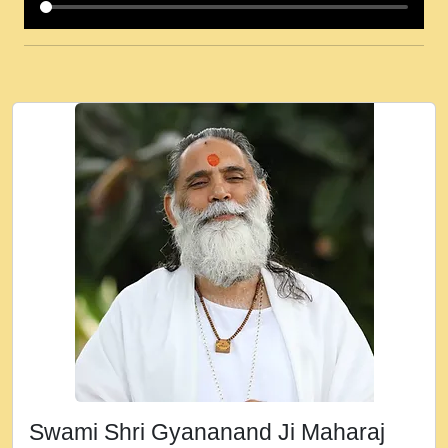
कई पकड क मर हथ र मह वदवन पहच दय! मह जन
उनक पस र मह वदवन पहच दय!.mp3
कषण क दवन जरर सन - O Kanha Abto Murli
Ki - Krishna Bhajan - New Bhajan 2020
#Ishwar Bhakti.mp3
जब से गीता ज्ञान पाया मैं बड़ी मस्ती में हूँ । 2018 -
Rishikesh - Ratan Ji Rasik.mp3
तन हल दल द सनव मड उतत सर रख क, नल रव त
गल लग जव त सर उतत हथ रख द!.mp3
तू कर प्रीतम से प्रीत, यूहीं दिन बीतते जाते हैं ।
2018 - Rishikesh - Swami Gyananand Ji
Maharaj.mp3
न म गवद गपल गद फर, पयर महन न रझद फर! shri
ravinandan shastri ji maharaj.mp3
Swami Shri Gyananand Ji Maharaj