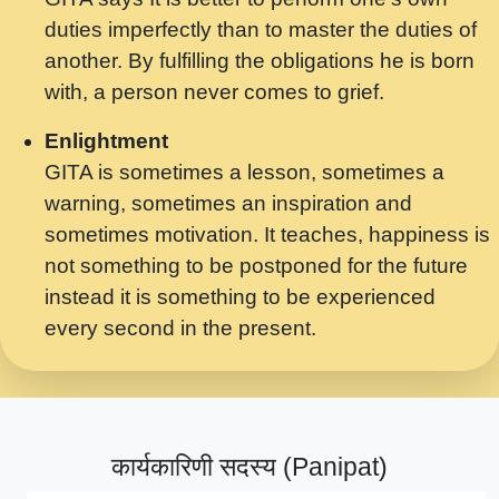
मर गनय न अपरध लडडल शर रध.... Shri
duties imperfectly than to master the duties of
ravinandan shastri ji maharaj.mp3
another. By fulfilling the obligations he is born
मेरे मन हरी का ध्यान लगा - भजन भाव - 2018 -
with, a person never comes to grief.
Rishikesh - Swami Gyananand Ji
Maharaj.mp3
Enlightment
GITA is sometimes a lesson, sometimes a
यह हसरत तलब ह नकज कमर Yahi Hasraten
warning, sometimes an inspiration and
Talab Hai Bhav Pravah #bhajan.mp3
sometimes motivation. It teaches, happiness is
लडल ज बल ल क ज न लग Sadhvi Purnima Ji
not something to be postponed for the future
7.9.2021 जवल नगर दलल #बसर.mp3
instead it is something to be experienced
every second in the present.
सख भ मझ पयर ह दख भ मझ पयर ह!छड म कस दत
दन ह तमहर ह!.mp3
सपरहट भजन 2021 - तर अखय ह जद भर बहर ज म
कब स खड 1.1.2021 !! दलल #बसर.mp3
कार्यकारिणी सदस्य (Panipat)
सपरहट शयम भजन - जय जय शयम जय जय शयम
जय जय शर वनदवन धम !! Jai Jai Shyama !! बज