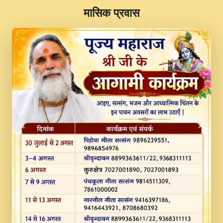
​मासिक प्रवास
JINU SATGURU AAP BULAVE by Rasik
Pawan ji 20-11-19 Sankirtan At VEER JI
PRABHU KUTEER CHANNEL.mp3
Kina Sohna Tera Bhawan Sajaya Mata
Vaishno Devi Aarti Mata Rani Bhajan By
Lakhwinder Wadali Ji.mp3
MERE MANN VICH KANTH KALER
NEW PUNAJBI DEVOTIONAL SONG 2017
FULL VIDEO HD.mp3
Na To Roop Hai Bindu Ji Maharaj Pad - A
Divine Bhajan by Shri Indresh Ji
#BhaktiPath.mp3
Radha Rani Ki Kirpa Best Devotional
Song By Chitra Vichitra.mp3