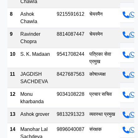
Chawla
8
Ashok
9215591612
चेयरमैन
Chawla
9
Ravinder
8814087447
चेयरमेन
Chopra
10
S. K. Madaan
9541708244
पत्रिका सेवा
प्रमुख
11
JAGDISH
8427687563
कोषाध्यक्ष
SACHDEVA
12
Monu
9034108228
प्रचार सचिव
kharbanda
13
Ashok grover
9813291323
व्यवस्था प्रमुख
14
Manohar Lal
9896040087
संरक्षक
Sachdeva