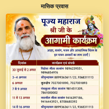
​मासिक प्रवास
JINU SATGURU AAP BULAVE by Rasik
Pawan ji 20-11-19 Sankirtan At VEER JI
PRABHU KUTEER CHANNEL.mp3
Kina Sohna Tera Bhawan Sajaya Mata
Vaishno Devi Aarti Mata Rani Bhajan By
Lakhwinder Wadali Ji.mp3
MERE MANN VICH KANTH KALER
NEW PUNAJBI DEVOTIONAL SONG 2017
FULL VIDEO HD.mp3
Na To Roop Hai Bindu Ji Maharaj Pad - A
Divine Bhajan by Shri Indresh Ji
#BhaktiPath.mp3
Radha Rani Ki Kirpa Best Devotional
Song By Chitra Vichitra.mp3