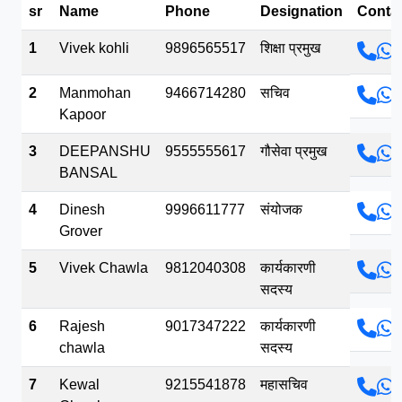
sr
Name
Phone
Designation
Conta
भव.mp3
1
Vivek kohli
9896565517
शिक्षा प्रमुख
2
Manmohan
9466714280
सचिव
Kapoor
3
DEEPANSHU
9555555617
गौसेवा प्रमुख
BANSAL
4
Dinesh
9996611777
संयोजक
Grover
5
Vivek Chawla
9812040308
कार्यकारणी
सदस्य
6
Rajesh
9017347222
कार्यकारणी
chawla
सदस्य
7
Kewal
9215541878
महासचिव