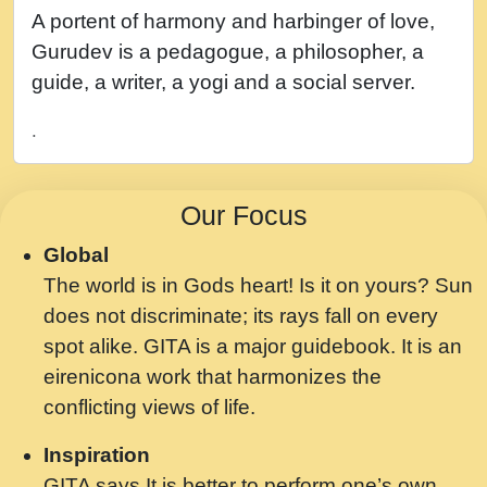
नह भरस रह लडडल... अपन खट करम क !!!! मह दद
A portent of harmony and harbinger of love,
सहर चरण क .....mp3
Gurudev is a pedagogue, a philosopher, a
बगड नसब कसन सवर तर बगर Shri ravinandan
guide, a writer, a yogi and a social server.
shastri ji maharaj.mp3
.
भजन - उठ नींद से अखियां खोल ज़रा.mp3
भजन - चाहे राम हो, चाहे श्याम हो - Bhajan -
Our Focus
Chahe Ram Ho Chahe Shyam Ho.mp3
Global
मझ अपन जवन बनन न आय, रठ हर क मनन न आय
The world is in Gods heart! Is it on yours? Sun
Shri ravinandan shastri ji maharaj.mp3
does not discriminate; its rays fall on every
मन अशांत मंत्र जाप - गीता प्रेरणा -Swami
spot alike. GITA is a major guidebook. It is an
Gyananand Ji Maharaj.mp3
eirenicona work that harmonizes the
मन बध लय परम वल कगन Special Shyam
conflicting views of life.
Bhajan Ram Gopal Shastri Ji
Inspiration
Saawariya.mp3
GITA says It is better to perform one’s own