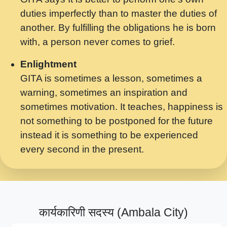
मर गनय न अपरध लडडल शर रध.... Shri
duties imperfectly than to master the duties of
ravinandan shastri ji maharaj.mp3
another. By fulfilling the obligations he is born
मेरे मन हरी का ध्यान लगा - भजन भाव - 2018 -
with, a person never comes to grief.
Rishikesh - Swami Gyananand Ji
Maharaj.mp3
Enlightment
GITA is sometimes a lesson, sometimes a
यह हसरत तलब ह नकज कमर Yahi Hasraten
warning, sometimes an inspiration and
Talab Hai Bhav Pravah #bhajan.mp3
sometimes motivation. It teaches, happiness is
लडल ज बल ल क ज न लग Sadhvi Purnima Ji
not something to be postponed for the future
7.9.2021 जवल नगर दलल #बसर.mp3
instead it is something to be experienced
every second in the present.
सख भ मझ पयर ह दख भ मझ पयर ह!छड म कस दत
दन ह तमहर ह!.mp3
सपरहट भजन 2021 - तर अखय ह जद भर बहर ज म
कब स खड 1.1.2021 !! दलल #बसर.mp3
कार्यकारिणी सदस्य (Ambala City)
सपरहट शयम भजन - जय जय शयम जय जय शयम
जय जय शर वनदवन धम !! Jai Jai Shyama !! बज