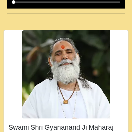
कई पकड क मर हथ र मह वदवन पहच दय! मह जन
उनक पस र मह वदवन पहच दय!.mp3
कषण क दवन जरर सन - O Kanha Abto Murli
Ki - Krishna Bhajan - New Bhajan 2020
#Ishwar Bhakti.mp3
जब से गीता ज्ञान पाया मैं बड़ी मस्ती में हूँ । 2018 -
Rishikesh - Ratan Ji Rasik.mp3
तन हल दल द सनव मड उतत सर रख क, नल रव त
गल लग जव त सर उतत हथ रख द!.mp3
तू कर प्रीतम से प्रीत, यूहीं दिन बीतते जाते हैं ।
2018 - Rishikesh - Swami Gyananand Ji
Maharaj.mp3
न म गवद गपल गद फर, पयर महन न रझद फर! shri
ravinandan shastri ji maharaj.mp3
Swami Shri Gyananand Ji Maharaj