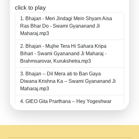
click to play
Bhajan - Meri Jindagi Mein Shyam Aisa
Ras Bhar Do - Swami Gyananand Ji
Maharaj.mp3
Bhajan - Mujhe Tera Hi Sahara Kripa
Bihari - Swami Gyananand Ji Maharaj -
Brahmsarovar, Kurukshetra.mp3
Bhajan -- Dil Mera ab to Ban Gaya
Diwana Krishna Ka -- Swami Gyananand Ji
Maharaj.mp3
GIEO Gita Prarthana -- Hey Yogeshwar
Hey Parmeshwar -- Shanti Sadbhav
Prarthana --.mp3
II Bhajan II Tu Chahiye Tera Pyar Chahiye
II Swami Gyananand Ji Maharaj.mp3