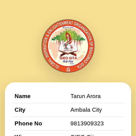
Name
Tarun Arora
City
Ambala City
Phone No
9813909323