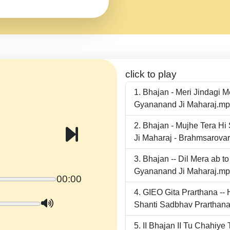
click to play
Bhajan - Meri Jindagi 
Gyananand Ji Maharaj.m
Bhajan - Mujhe Tera Hi
Ji Maharaj - Brahmsarova
Bhajan -- Dil Mera ab 
Gyananand Ji Maharaj.m
00:00
GIEO Gita Prarthana -
Shanti Sadbhav Prarthana
II Bhajan II Tu Chahiy