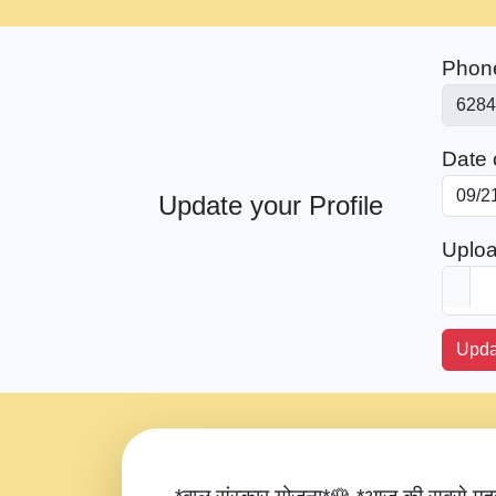
Phon
Date o
Update your Profile
Uploa
Upda