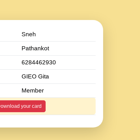
Sneh
Pathankot
6284462930
GIEO Gita
Member
ownload your card