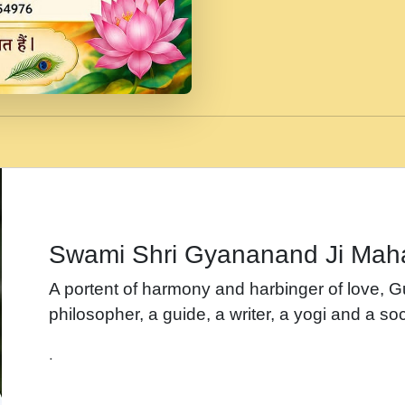
जब से गीता ज्ञान पाया मैं ब
Rasik.mp3
तन हल दल द सनव मड उतत
रख द!.mp3
तू कर प्रीतम से प्रीत, यूह
Gyananand Ji Maharaj.m
न म गवद गपल गद फर, पयर 
maharaj.mp3
Swami Shri Gyananand Ji Mah
नह भरस रह लडडल... अपन 
A portent of harmony and harbinger of love, 
बगड नसब कसन सवर तर बग
philosopher, a guide, a writer, a yogi and a soc
भजन - उठ नींद से अखियां 
.
भजन - चाहे राम हो, चाहे
Shyam Ho.mp3