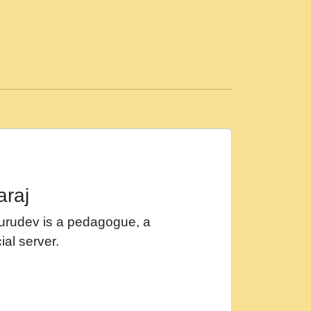
ड़ी मस्ती में हूँ । 2018 - Rishikesh - Ratan Ji
 सर रख क, नल रव त गल लग जव त सर उतत हथ
ीं दिन बीतते जाते हैं । 2018 - Rishikesh - Swami
p3
महन न रझद फर! shri ravinandan shastri ji
araj
खट करम क !!!! मह दद सहर चरण क .....mp3
Gurudev is a pedagogue, a
र Shri ravinandan shastri ji maharaj.mp3
ial server.
खोल ज़रा.mp3
 श्याम हो - Bhajan - Chahe Ram Ho Chahe