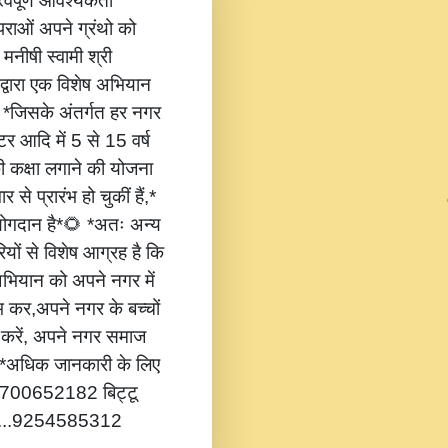
वपूर्ण आवश्यकता
ंपराओं अपने ग्रंथो को
 मनीषी स्वामी श्री
 द्वारा एक विशेष अभियान
,* *जिसके अंतर्गत हर नगर
टर आदि में 5 से 15 वर्ष
की कक्षा लगाने की योजना
 से प्रारंभ हो चुकीं हैं,*
 योगदान है*🌻 *अतः अन्य
यों से विशेष आग्रह है कि
भियान को अपने नगर में
ंभ कर,अपने नगर के बच्चों
ोग करें, अपने नगर समाज
*🔔 *अधिक जानकारी के लिए
...8700652182 बिट्टू
.....9254585312