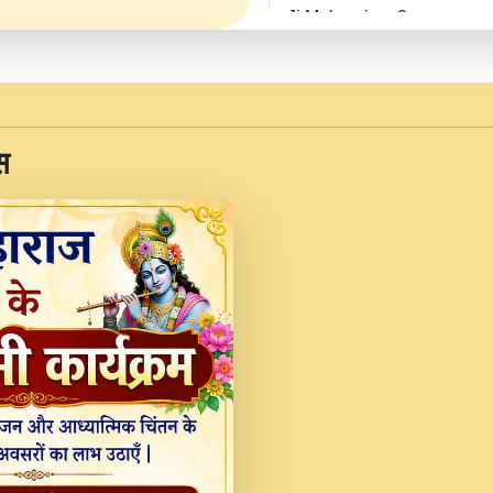
Ji Maharaj.mp3
JINU SATGURU AAP BUL
Sankirtan At VEER JI
Kina Sohna Tera Bhawa
स
Rani Bhajan By Lakhwinde
MERE MANN VICH KA
DEVOTIONAL SONG 2017
Na To Roop Hai Bindu J
Indresh Ji #BhaktiPath.m
Radha Rani Ki Kirpa B
Vichitra.mp3
Shri Krishan Kripakat
महरज ).mp3
Teri Bholi Si Surat S