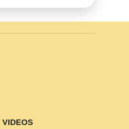
AVE by Rasik Pawan ji 20-11-19
 PRABHU KUTEER CHANNEL.mp3
n Sajaya Mata Vaishno Devi Aarti Mata
r Wadali Ji.mp3
NTH KALER NEW PUNAJBI
 FULL VIDEO HD.mp3
i Maharaj Pad - A Divine Bhajan by Shri
p3
est Devotional Song By Chitra
aksh (शर कषण कप कटकष- परम पजय गत मनष ज
VIDEOS
aawariya Latest Shyam Bhajan Ram Gopal