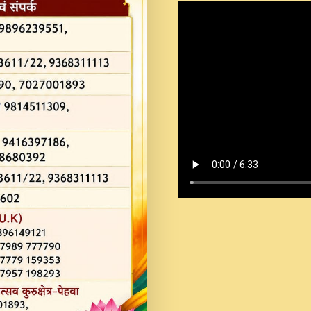
Shastri Ji Saawariya.mp3
Teri Chaukhat Pe.mp3
Teri Sharan Mein Aak
Sankirtan.mp3
अगर दन कशर ज मझ इतन द
#बसर.mp3
अब त आकर बह पकड ल वरन
SATGURU MUSIC !.mp3
ऐहन अखय च महन बस रखय 
कई पकड क मर हथ र मह व
दय!.mp3
कषण क दवन जरर सन - O K
New Bhajan 2020 #Ishwar