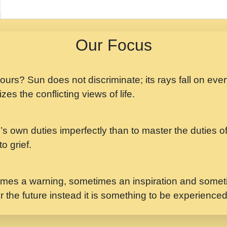
मझ अपन जवन बनन न आय, 
ji maharaj.mp3
Our Focus
मन अशांत मंत्र जाप - गी
मन बध लय परम वल कगन 
Ji Saawariya.mp3
 yours? Sun does not discriminate; its rays fall on eve
zes the conflicting views of life.
मर गनय न अपरध लडडल शर र
maharaj.mp3
’s own duties imperfectly than to master the duties of 
मेरे मन हरी का ध्यान लगा
Gyananand Ji Maharaj.m
o grief.
यह हसरत तलब ह नकज कम
#bhajan.mp3
mes a warning, sometimes an inspiration and someti
r the future instead it is something to be experience
लडल ज बल ल क ज न लग 
#बसर.mp3