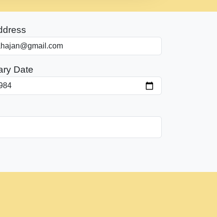
ddress
ary Date