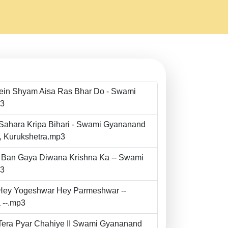
Mein Shyam Aisa Ras Bhar Do - Swami
p3
 Sahara Kripa Bihari - Swami Gyananand
r, Kurukshetra.mp3
to Ban Gaya Diwana Krishna Ka -- Swami
p3
- Hey Yogeshwar Hey Parmeshwar --
 --.mp3
e Tera Pyar Chahiye II Swami Gyananand