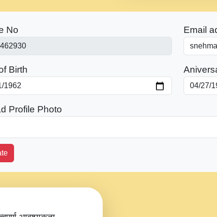
e No
Email a
f Birth
Anivers
d Profile Photo
te