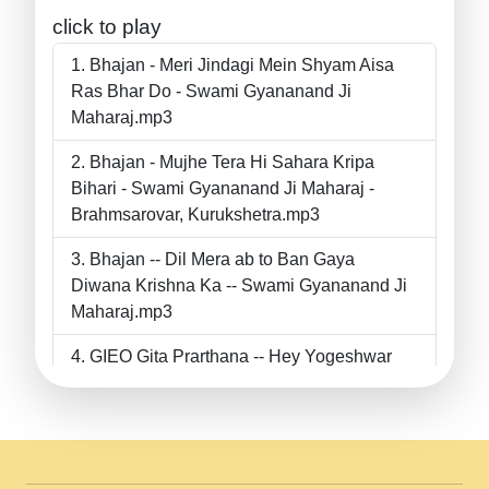
click to play
Bhajan - Meri Jindagi Mein Shyam Aisa
Ras Bhar Do - Swami Gyananand Ji
Maharaj.mp3
Bhajan - Mujhe Tera Hi Sahara Kripa
Bihari - Swami Gyananand Ji Maharaj -
Brahmsarovar, Kurukshetra.mp3
Bhajan -- Dil Mera ab to Ban Gaya
Diwana Krishna Ka -- Swami Gyananand Ji
Maharaj.mp3
GIEO Gita Prarthana -- Hey Yogeshwar
Hey Parmeshwar -- Shanti Sadbhav
Prarthana --.mp3
II Bhajan II Tu Chahiye Tera Pyar Chahiye
II Swami Gyananand Ji Maharaj.mp3