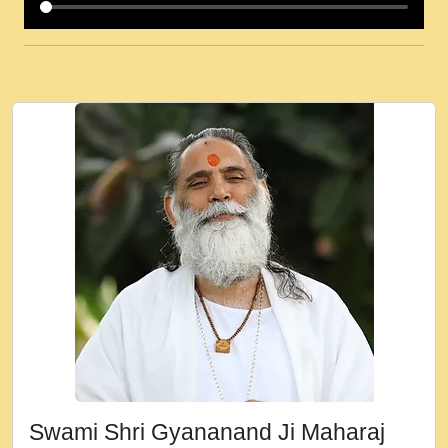
कई पकड क मर हथ र मह वदवन पहच दय! मह जन
उनक पस र मह वदवन पहच दय!.mp3
कषण क दवन जरर सन - O Kanha Abto Murli
Ki - Krishna Bhajan - New Bhajan 2020
#Ishwar Bhakti.mp3
जब से गीता ज्ञान पाया मैं बड़ी मस्ती में हूँ । 2018 -
Rishikesh - Ratan Ji Rasik.mp3
तन हल दल द सनव मड उतत सर रख क, नल रव त
गल लग जव त सर उतत हथ रख द!.mp3
तू कर प्रीतम से प्रीत, यूहीं दिन बीतते जाते हैं ।
2018 - Rishikesh - Swami Gyananand Ji
Maharaj.mp3
न म गवद गपल गद फर, पयर महन न रझद फर! shri
ravinandan shastri ji maharaj.mp3
Swami Shri Gyananand Ji Maharaj