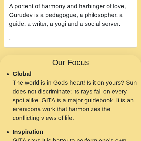
नह भरस रह लडडल... अपन खट करम क !!!! मह दद
A portent of harmony and harbinger of love,
सहर चरण क .....mp3
Gurudev is a pedagogue, a philosopher, a
बगड नसब कसन सवर तर बगर Shri ravinandan
guide, a writer, a yogi and a social server.
shastri ji maharaj.mp3
.
भजन - उठ नींद से अखियां खोल ज़रा.mp3
भजन - चाहे राम हो, चाहे श्याम हो - Bhajan -
Our Focus
Chahe Ram Ho Chahe Shyam Ho.mp3
Global
मझ अपन जवन बनन न आय, रठ हर क मनन न आय
The world is in Gods heart! Is it on yours? Sun
Shri ravinandan shastri ji maharaj.mp3
does not discriminate; its rays fall on every
मन अशांत मंत्र जाप - गीता प्रेरणा -Swami
spot alike. GITA is a major guidebook. It is an
Gyananand Ji Maharaj.mp3
eirenicona work that harmonizes the
मन बध लय परम वल कगन Special Shyam
conflicting views of life.
Bhajan Ram Gopal Shastri Ji
Inspiration
Saawariya.mp3
GITA says It is better to perform one’s own