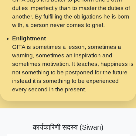
मर गनय न अपरध लडडल शर रध.... Shri
duties imperfectly than to master the duties of
ravinandan shastri ji maharaj.mp3
another. By fulfilling the obligations he is born
मेरे मन हरी का ध्यान लगा - भजन भाव - 2018 -
with, a person never comes to grief.
Rishikesh - Swami Gyananand Ji
Maharaj.mp3
Enlightment
GITA is sometimes a lesson, sometimes a
यह हसरत तलब ह नकज कमर Yahi Hasraten
warning, sometimes an inspiration and
Talab Hai Bhav Pravah #bhajan.mp3
sometimes motivation. It teaches, happiness is
लडल ज बल ल क ज न लग Sadhvi Purnima Ji
not something to be postponed for the future
7.9.2021 जवल नगर दलल #बसर.mp3
instead it is something to be experienced
every second in the present.
सख भ मझ पयर ह दख भ मझ पयर ह!छड म कस दत
दन ह तमहर ह!.mp3
सपरहट भजन 2021 - तर अखय ह जद भर बहर ज म
कब स खड 1.1.2021 !! दलल #बसर.mp3
कार्यकारिणी सदस्य (Siwan)
सपरहट शयम भजन - जय जय शयम जय जय शयम
जय जय शर वनदवन धम !! Jai Jai Shyama !! बज