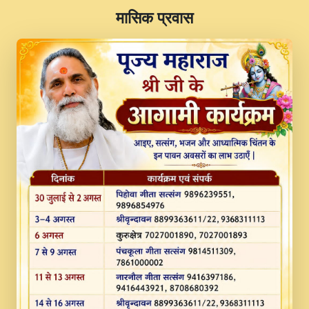
​मासिक प्रवास
JINU SATGURU AAP BULAVE by Rasik
Pawan ji 20-11-19 Sankirtan At VEER JI
PRABHU KUTEER CHANNEL.mp3
Kina Sohna Tera Bhawan Sajaya Mata
Vaishno Devi Aarti Mata Rani Bhajan By
Lakhwinder Wadali Ji.mp3
MERE MANN VICH KANTH KALER
NEW PUNAJBI DEVOTIONAL SONG 2017
FULL VIDEO HD.mp3
Na To Roop Hai Bindu Ji Maharaj Pad - A
Divine Bhajan by Shri Indresh Ji
#BhaktiPath.mp3
Radha Rani Ki Kirpa Best Devotional
Song By Chitra Vichitra.mp3