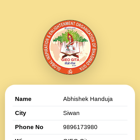
Name
Abhishek Handuja
City
Siwan
Phone No
9896173980