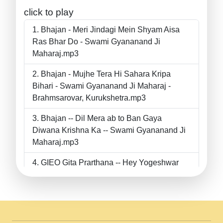
click to play
Bhajan - Meri Jindagi Mein Shyam Aisa
Ras Bhar Do - Swami Gyananand Ji
Maharaj.mp3
Bhajan - Mujhe Tera Hi Sahara Kripa
Bihari - Swami Gyananand Ji Maharaj -
Brahmsarovar, Kurukshetra.mp3
Bhajan -- Dil Mera ab to Ban Gaya
Diwana Krishna Ka -- Swami Gyananand Ji
Maharaj.mp3
GIEO Gita Prarthana -- Hey Yogeshwar
Hey Parmeshwar -- Shanti Sadbhav
Prarthana --.mp3
II Bhajan II Tu Chahiye Tera Pyar Chahiye
II Swami Gyananand Ji Maharaj.mp3