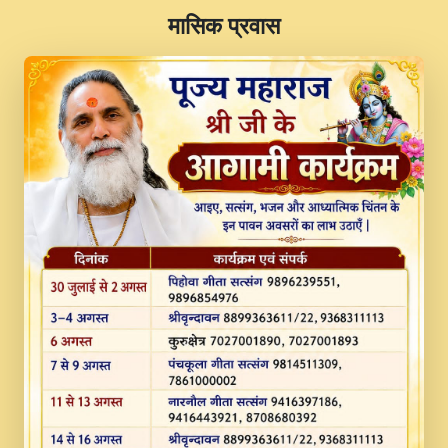
​मासिक प्रवास
JINU SATGURU AAP BULAVE by Rasik
Pawan ji 20-11-19 Sankirtan At VEER JI
PRABHU KUTEER CHANNEL.mp3
Kina Sohna Tera Bhawan Sajaya Mata
Vaishno Devi Aarti Mata Rani Bhajan By
Lakhwinder Wadali Ji.mp3
MERE MANN VICH KANTH KALER
NEW PUNAJBI DEVOTIONAL SONG 2017
FULL VIDEO HD.mp3
Na To Roop Hai Bindu Ji Maharaj Pad - A
Divine Bhajan by Shri Indresh Ji
#BhaktiPath.mp3
Radha Rani Ki Kirpa Best Devotional
Song By Chitra Vichitra.mp3