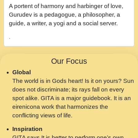
नह भरस रह लडडल... अपन खट करम क !!!! मह दद
A portent of harmony and harbinger of love,
सहर चरण क .....mp3
Gurudev is a pedagogue, a philosopher, a
बगड नसब कसन सवर तर बगर Shri ravinandan
guide, a writer, a yogi and a social server.
shastri ji maharaj.mp3
.
भजन - उठ नींद से अखियां खोल ज़रा.mp3
भजन - चाहे राम हो, चाहे श्याम हो - Bhajan -
Our Focus
Chahe Ram Ho Chahe Shyam Ho.mp3
Global
मझ अपन जवन बनन न आय, रठ हर क मनन न आय
The world is in Gods heart! Is it on yours? Sun
Shri ravinandan shastri ji maharaj.mp3
does not discriminate; its rays fall on every
मन अशांत मंत्र जाप - गीता प्रेरणा -Swami
spot alike. GITA is a major guidebook. It is an
Gyananand Ji Maharaj.mp3
eirenicona work that harmonizes the
मन बध लय परम वल कगन Special Shyam
conflicting views of life.
Bhajan Ram Gopal Shastri Ji
Inspiration
Saawariya.mp3
GITA says It is better to perform one’s own