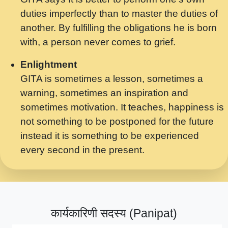
मर गनय न अपरध लडडल शर रध.... Shri
duties imperfectly than to master the duties of
ravinandan shastri ji maharaj.mp3
another. By fulfilling the obligations he is born
मेरे मन हरी का ध्यान लगा - भजन भाव - 2018 -
with, a person never comes to grief.
Rishikesh - Swami Gyananand Ji
Maharaj.mp3
Enlightment
GITA is sometimes a lesson, sometimes a
यह हसरत तलब ह नकज कमर Yahi Hasraten
warning, sometimes an inspiration and
Talab Hai Bhav Pravah #bhajan.mp3
sometimes motivation. It teaches, happiness is
लडल ज बल ल क ज न लग Sadhvi Purnima Ji
not something to be postponed for the future
7.9.2021 जवल नगर दलल #बसर.mp3
instead it is something to be experienced
every second in the present.
सख भ मझ पयर ह दख भ मझ पयर ह!छड म कस दत
दन ह तमहर ह!.mp3
सपरहट भजन 2021 - तर अखय ह जद भर बहर ज म
कब स खड 1.1.2021 !! दलल #बसर.mp3
कार्यकारिणी सदस्य (Panipat)
सपरहट शयम भजन - जय जय शयम जय जय शयम
जय जय शर वनदवन धम !! Jai Jai Shyama !! बज