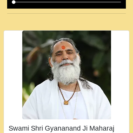
कई पकड क मर हथ र मह वदवन पहच दय! मह जन
उनक पस र मह वदवन पहच दय!.mp3
कषण क दवन जरर सन - O Kanha Abto Murli
Ki - Krishna Bhajan - New Bhajan 2020
#Ishwar Bhakti.mp3
जब से गीता ज्ञान पाया मैं बड़ी मस्ती में हूँ । 2018 -
Rishikesh - Ratan Ji Rasik.mp3
तन हल दल द सनव मड उतत सर रख क, नल रव त
गल लग जव त सर उतत हथ रख द!.mp3
तू कर प्रीतम से प्रीत, यूहीं दिन बीतते जाते हैं ।
2018 - Rishikesh - Swami Gyananand Ji
Maharaj.mp3
न म गवद गपल गद फर, पयर महन न रझद फर! shri
ravinandan shastri ji maharaj.mp3
Swami Shri Gyananand Ji Maharaj