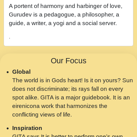
नह भरस रह लडडल... अपन खट करम क !!!! मह दद
A portent of harmony and harbinger of love,
सहर चरण क .....mp3
Gurudev is a pedagogue, a philosopher, a
बगड नसब कसन सवर तर बगर Shri ravinandan
guide, a writer, a yogi and a social server.
shastri ji maharaj.mp3
.
भजन - उठ नींद से अखियां खोल ज़रा.mp3
भजन - चाहे राम हो, चाहे श्याम हो - Bhajan -
Our Focus
Chahe Ram Ho Chahe Shyam Ho.mp3
Global
मझ अपन जवन बनन न आय, रठ हर क मनन न आय
The world is in Gods heart! Is it on yours? Sun
Shri ravinandan shastri ji maharaj.mp3
does not discriminate; its rays fall on every
मन अशांत मंत्र जाप - गीता प्रेरणा -Swami
spot alike. GITA is a major guidebook. It is an
Gyananand Ji Maharaj.mp3
eirenicona work that harmonizes the
मन बध लय परम वल कगन Special Shyam
conflicting views of life.
Bhajan Ram Gopal Shastri Ji
Inspiration
Saawariya.mp3
GITA says It is better to perform one’s own