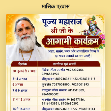
​मासिक प्रवास
JINU SATGURU AAP BULAVE by Rasik
Pawan ji 20-11-19 Sankirtan At VEER JI
PRABHU KUTEER CHANNEL.mp3
Kina Sohna Tera Bhawan Sajaya Mata
Vaishno Devi Aarti Mata Rani Bhajan By
Lakhwinder Wadali Ji.mp3
MERE MANN VICH KANTH KALER
NEW PUNAJBI DEVOTIONAL SONG 2017
FULL VIDEO HD.mp3
Na To Roop Hai Bindu Ji Maharaj Pad - A
Divine Bhajan by Shri Indresh Ji
#BhaktiPath.mp3
Radha Rani Ki Kirpa Best Devotional
Song By Chitra Vichitra.mp3