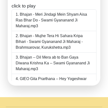
click to play
Bhajan - Meri Jindagi Mein Shyam Aisa
Ras Bhar Do - Swami Gyananand Ji
Maharaj.mp3
Bhajan - Mujhe Tera Hi Sahara Kripa
Bihari - Swami Gyananand Ji Maharaj -
Brahmsarovar, Kurukshetra.mp3
Bhajan -- Dil Mera ab to Ban Gaya
Diwana Krishna Ka -- Swami Gyananand Ji
Maharaj.mp3
GIEO Gita Prarthana -- Hey Yogeshwar
Hey Parmeshwar -- Shanti Sadbhav
Prarthana --.mp3
II Bhajan II Tu Chahiye Tera Pyar Chahiye
II Swami Gyananand Ji Maharaj.mp3