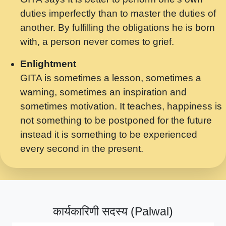
मर गनय न अपरध लडडल शर रध.... Shri
duties imperfectly than to master the duties of
ravinandan shastri ji maharaj.mp3
another. By fulfilling the obligations he is born
मेरे मन हरी का ध्यान लगा - भजन भाव - 2018 -
with, a person never comes to grief.
Rishikesh - Swami Gyananand Ji
Maharaj.mp3
Enlightment
GITA is sometimes a lesson, sometimes a
यह हसरत तलब ह नकज कमर Yahi Hasraten
warning, sometimes an inspiration and
Talab Hai Bhav Pravah #bhajan.mp3
sometimes motivation. It teaches, happiness is
लडल ज बल ल क ज न लग Sadhvi Purnima Ji
not something to be postponed for the future
7.9.2021 जवल नगर दलल #बसर.mp3
instead it is something to be experienced
every second in the present.
सख भ मझ पयर ह दख भ मझ पयर ह!छड म कस दत
दन ह तमहर ह!.mp3
सपरहट भजन 2021 - तर अखय ह जद भर बहर ज म
कब स खड 1.1.2021 !! दलल #बसर.mp3
कार्यकारिणी सदस्य (Palwal)
सपरहट शयम भजन - जय जय शयम जय जय शयम
जय जय शर वनदवन धम !! Jai Jai Shyama !! बज