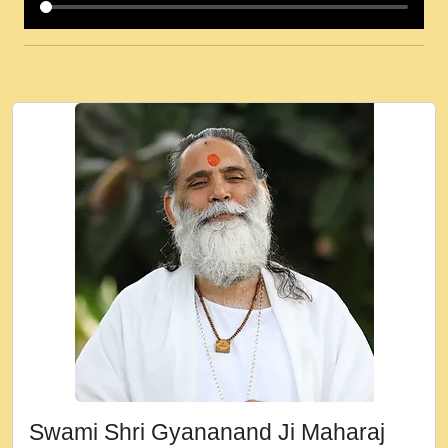
कई पकड क मर हथ र मह वदवन पहच दय! मह जन
उनक पस र मह वदवन पहच दय!.mp3
कषण क दवन जरर सन - O Kanha Abto Murli
Ki - Krishna Bhajan - New Bhajan 2020
#Ishwar Bhakti.mp3
जब से गीता ज्ञान पाया मैं बड़ी मस्ती में हूँ । 2018 -
Rishikesh - Ratan Ji Rasik.mp3
तन हल दल द सनव मड उतत सर रख क, नल रव त
गल लग जव त सर उतत हथ रख द!.mp3
तू कर प्रीतम से प्रीत, यूहीं दिन बीतते जाते हैं ।
2018 - Rishikesh - Swami Gyananand Ji
Maharaj.mp3
न म गवद गपल गद फर, पयर महन न रझद फर! shri
ravinandan shastri ji maharaj.mp3
Swami Shri Gyananand Ji Maharaj