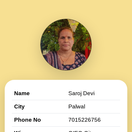
Name
Saroj Devi
City
Palwal
Phone No
7015226756