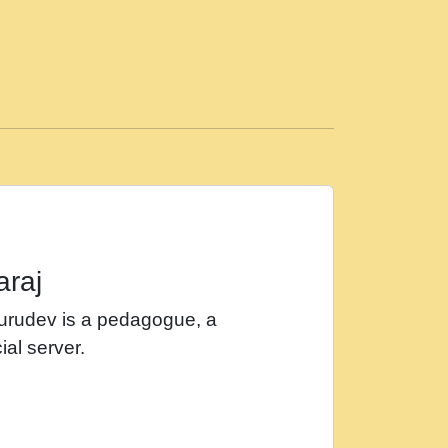
ड़ी मस्ती में हूँ । 2018 - Rishikesh - Ratan Ji
 सर रख क, नल रव त गल लग जव त सर उतत हथ
ीं दिन बीतते जाते हैं । 2018 - Rishikesh - Swami
p3
महन न रझद फर! shri ravinandan shastri ji
araj
खट करम क !!!! मह दद सहर चरण क .....mp3
Gurudev is a pedagogue, a
र Shri ravinandan shastri ji maharaj.mp3
ial server.
खोल ज़रा.mp3
 श्याम हो - Bhajan - Chahe Ram Ho Chahe