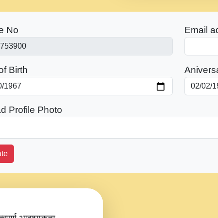
e No
Email a
f Birth
Anivers
d Profile Photo
te