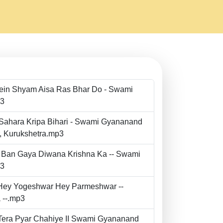
Mein Shyam Aisa Ras Bhar Do - Swami
p3
 Sahara Kripa Bihari - Swami Gyananand
r, Kurukshetra.mp3
to Ban Gaya Diwana Krishna Ka -- Swami
p3
- Hey Yogeshwar Hey Parmeshwar --
 --.mp3
e Tera Pyar Chahiye II Swami Gyananand