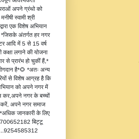
वपूर्ण आवश्यकता
ंपराओं अपने ग्रंथो को
 मनीषी स्वामी श्री
 द्वारा एक विशेष अभियान
,* *जिसके अंतर्गत हर नगर
टर आदि में 5 से 15 वर्ष
की कक्षा लगाने की योजना
 से प्रारंभ हो चुकीं हैं,*
 योगदान है*🌻 *अतः अन्य
यों से विशेष आग्रह है कि
भियान को अपने नगर में
ंभ कर,अपने नगर के बच्चों
ोग करें, अपने नगर समाज
*🔔 *अधिक जानकारी के लिए
...8700652182 बिट्टू
.....9254585312