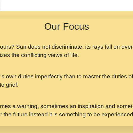
मझ अपन जवन बनन न आय, 
ji maharaj.mp3
Our Focus
मन अशांत मंत्र जाप - गी
मन बध लय परम वल कगन 
Ji Saawariya.mp3
 yours? Sun does not discriminate; its rays fall on eve
zes the conflicting views of life.
मर गनय न अपरध लडडल शर र
maharaj.mp3
’s own duties imperfectly than to master the duties of 
मेरे मन हरी का ध्यान लगा
Gyananand Ji Maharaj.m
o grief.
यह हसरत तलब ह नकज कम
#bhajan.mp3
mes a warning, sometimes an inspiration and someti
r the future instead it is something to be experience
लडल ज बल ल क ज न लग 
#बसर.mp3