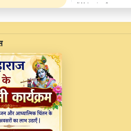
Ji Maharaj.mp3
JINU SATGURU AAP BUL
Sankirtan At VEER JI
Kina Sohna Tera Bhawa
स
Rani Bhajan By Lakhwinde
MERE MANN VICH KA
DEVOTIONAL SONG 2017
Na To Roop Hai Bindu J
Indresh Ji #BhaktiPath.m
Radha Rani Ki Kirpa B
Vichitra.mp3
Shri Krishan Kripakat
महरज ).mp3
Teri Bholi Si Surat S