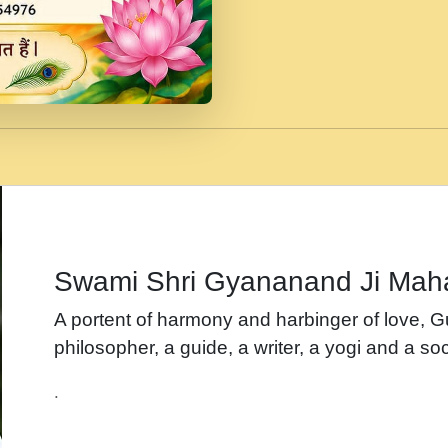
जब से गीता ज्ञान पाया मैं ब
Rasik.mp3
तन हल दल द सनव मड उतत
रख द!.mp3
तू कर प्रीतम से प्रीत, यूह
Gyananand Ji Maharaj.m
न म गवद गपल गद फर, पयर 
maharaj.mp3
Swami Shri Gyananand Ji Mah
नह भरस रह लडडल... अपन 
A portent of harmony and harbinger of love, 
बगड नसब कसन सवर तर बग
philosopher, a guide, a writer, a yogi and a soc
भजन - उठ नींद से अखियां 
.
भजन - चाहे राम हो, चाहे
Shyam Ho.mp3