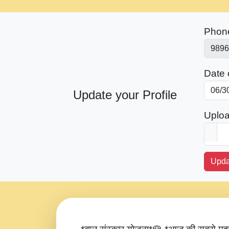
Phon
Date o
Update your Profile
Uploa
Upda