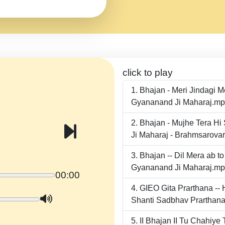
click to play
Bhajan - Meri Jindagi 
Gyananand Ji Maharaj.m
Bhajan - Mujhe Tera Hi
Ji Maharaj - Brahmsarova
Bhajan -- Dil Mera ab 
Gyananand Ji Maharaj.m
00:00
GIEO Gita Prarthana -
Shanti Sadbhav Prarthana
II Bhajan II Tu Chahiy