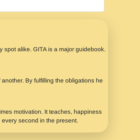
रठ हर क मनन न आय Shri ravinandan shastri
ता प्रेरणा -Swami Gyananand Ji Maharaj.mp3
Special Shyam Bhajan Ram Gopal Shastri
ry spot alike. GITA is a major guidebook.
ध.... Shri ravinandan shastri ji
another. By fulfilling the obligations he
 - भजन भाव - 2018 - Rishikesh - Swami
p3
र Yahi Hasraten Talab Hai Bhav Pravah
mes motivation. It teaches, happiness
d every second in the present.
Sadhvi Purnima Ji 7.9.2021 जवल नगर दलल