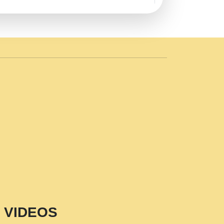
AVE by Rasik Pawan ji 20-11-19
 PRABHU KUTEER CHANNEL.mp3
n Sajaya Mata Vaishno Devi Aarti Mata
r Wadali Ji.mp3
NTH KALER NEW PUNAJBI
 FULL VIDEO HD.mp3
i Maharaj Pad - A Divine Bhajan by Shri
p3
est Devotional Song By Chitra
aksh (शर कषण कप कटकष- परम पजय गत मनष ज
VIDEOS
aawariya Latest Shyam Bhajan Ram Gopal