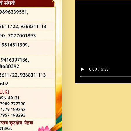
Shastri Ji Saawariya.mp3
Teri Chaukhat Pe.mp3
Teri Sharan Mein Aak
Sankirtan.mp3
अगर दन कशर ज मझ इतन द
#बसर.mp3
अब त आकर बह पकड ल वरन
SATGURU MUSIC !.mp3
ऐहन अखय च महन बस रखय 
कई पकड क मर हथ र मह व
दय!.mp3
कषण क दवन जरर सन - O K
New Bhajan 2020 #Ishwar