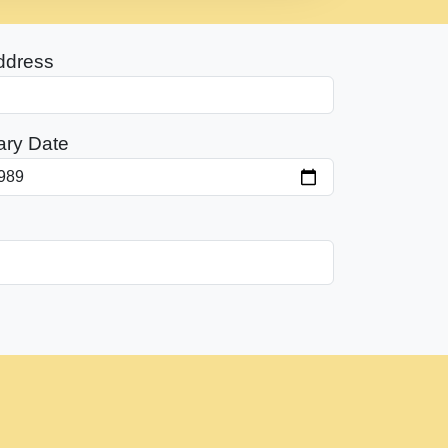
ddress
ary Date