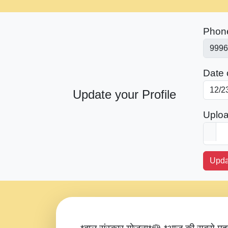
Phon
Date o
Update your Profile
Uploa
Upda