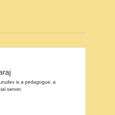
ड़ी मस्ती में हूँ । 2018 - Rishikesh - Ratan Ji
 सर रख क, नल रव त गल लग जव त सर उतत हथ
ीं दिन बीतते जाते हैं । 2018 - Rishikesh - Swami
p3
महन न रझद फर! shri ravinandan shastri ji
araj
खट करम क !!!! मह दद सहर चरण क .....mp3
Gurudev is a pedagogue, a
र Shri ravinandan shastri ji maharaj.mp3
ial server.
खोल ज़रा.mp3
 श्याम हो - Bhajan - Chahe Ram Ho Chahe