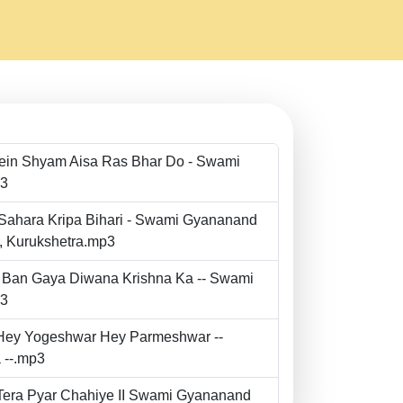
Mein Shyam Aisa Ras Bhar Do - Swami
p3
 Sahara Kripa Bihari - Swami Gyananand
r, Kurukshetra.mp3
to Ban Gaya Diwana Krishna Ka -- Swami
p3
- Hey Yogeshwar Hey Parmeshwar --
 --.mp3
e Tera Pyar Chahiye II Swami Gyananand