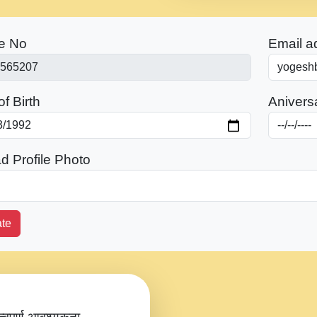
e No
Email a
f Birth
Anivers
d Profile Photo
te