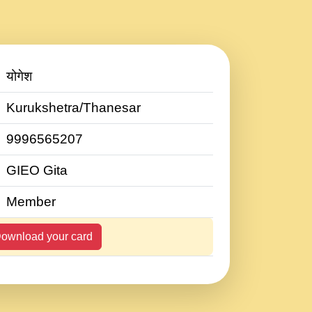
योगेश
Kurukshetra/Thanesar
9996565207
GIEO Gita
Member
ownload your card