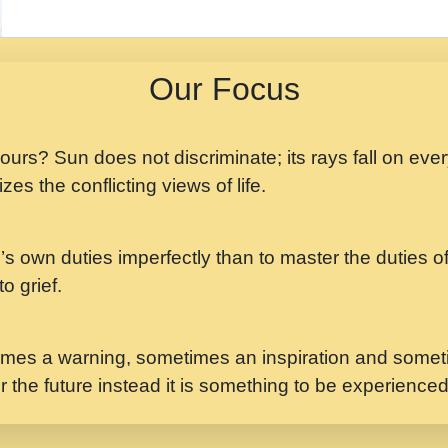
मझ अपन जवन बनन न आय, 
ji maharaj.mp3
Our Focus
मन अशांत मंत्र जाप - गी
मन बध लय परम वल कगन 
Ji Saawariya.mp3
 yours? Sun does not discriminate; its rays fall on eve
zes the conflicting views of life.
मर गनय न अपरध लडडल शर र
maharaj.mp3
’s own duties imperfectly than to master the duties of 
मेरे मन हरी का ध्यान लगा
Gyananand Ji Maharaj.m
o grief.
यह हसरत तलब ह नकज कम
#bhajan.mp3
mes a warning, sometimes an inspiration and someti
r the future instead it is something to be experience
लडल ज बल ल क ज न लग 
#बसर.mp3