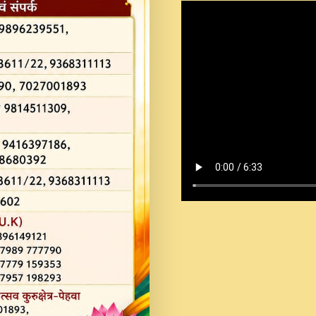
Shastri Ji Saawariya.mp3
Teri Chaukhat Pe.mp3
Teri Sharan Mein Aak
Sankirtan.mp3
अगर दन कशर ज मझ इतन द
#बसर.mp3
अब त आकर बह पकड ल वरन
SATGURU MUSIC !.mp3
ऐहन अखय च महन बस रखय 
कई पकड क मर हथ र मह व
दय!.mp3
कषण क दवन जरर सन - O K
New Bhajan 2020 #Ishwar