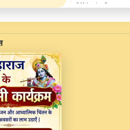
Ji Maharaj.mp3
JINU SATGURU AAP BUL
Sankirtan At VEER JI
Kina Sohna Tera Bhawa
स
Rani Bhajan By Lakhwinde
MERE MANN VICH KA
DEVOTIONAL SONG 2017
Na To Roop Hai Bindu J
Indresh Ji #BhaktiPath.m
Radha Rani Ki Kirpa B
Vichitra.mp3
Shri Krishan Kripakat
महरज ).mp3
Teri Bholi Si Surat S