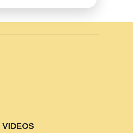
AVE by Rasik Pawan ji 20-11-19
 PRABHU KUTEER CHANNEL.mp3
n Sajaya Mata Vaishno Devi Aarti Mata
r Wadali Ji.mp3
NTH KALER NEW PUNAJBI
 FULL VIDEO HD.mp3
i Maharaj Pad - A Divine Bhajan by Shri
p3
est Devotional Song By Chitra
aksh (शर कषण कप कटकष- परम पजय गत मनष ज
VIDEOS
aawariya Latest Shyam Bhajan Ram Gopal