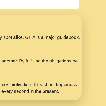
रठ हर क मनन न आय Shri ravinandan shastri
ता प्रेरणा -Swami Gyananand Ji Maharaj.mp3
Special Shyam Bhajan Ram Gopal Shastri
ry spot alike. GITA is a major guidebook.
ध.... Shri ravinandan shastri ji
another. By fulfilling the obligations he
 - भजन भाव - 2018 - Rishikesh - Swami
p3
र Yahi Hasraten Talab Hai Bhav Pravah
mes motivation. It teaches, happiness
d every second in the present.
Sadhvi Purnima Ji 7.9.2021 जवल नगर दलल