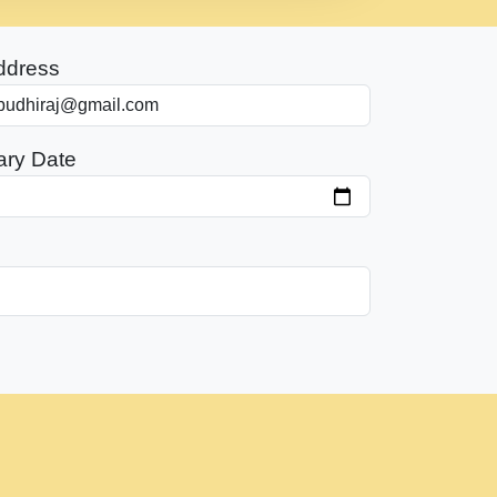
ddress
ary Date