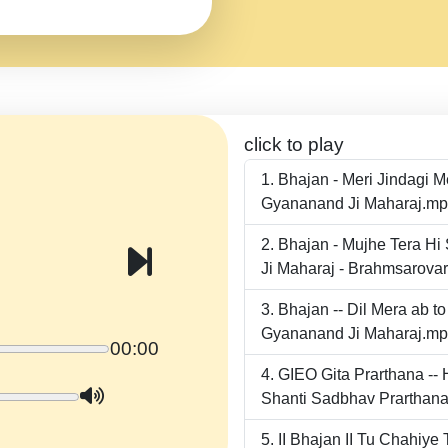
click to play
Bhajan - Meri Jindagi 
Gyananand Ji Maharaj.m
Bhajan - Mujhe Tera Hi
Ji Maharaj - Brahmsarova
Bhajan -- Dil Mera ab 
Gyananand Ji Maharaj.m
00:00
GIEO Gita Prarthana -
Shanti Sadbhav Prarthana
II Bhajan II Tu Chahiy