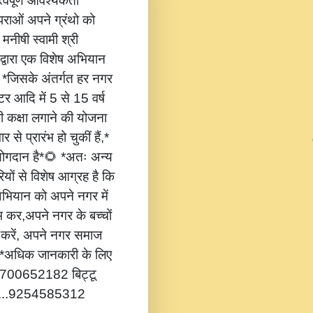
वपूर्ण आवश्यकता
ंपराओं अपने ग्रंथो को
 मनीषी स्वामी श्री
 द्वारा एक विशेष अभियान
,* *जिसके अंतर्गत हर नगर
टर आदि में 5 से 15 वर्ष
की कक्षा लगाने की योजना
 से प्रारंभ हो चुकीं हैं,*
 योगदान है*🌻 *अतः अन्य
यों से विशेष आग्रह है कि
भियान को अपने नगर में
ंभ कर,अपने नगर के बच्चों
ोग करें, अपने नगर समाज
*🔔 *अधिक जानकारी के लिए
...8700652182 बिट्टू
.....9254585312