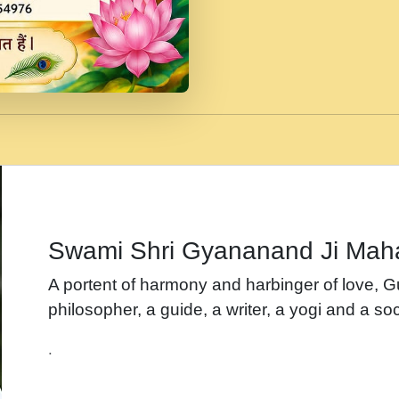
जब से गीता ज्ञान पाया मैं ब
Rasik.mp3
तन हल दल द सनव मड उतत
रख द!.mp3
तू कर प्रीतम से प्रीत, यूह
Gyananand Ji Maharaj.m
न म गवद गपल गद फर, पयर 
maharaj.mp3
Swami Shri Gyananand Ji Mah
नह भरस रह लडडल... अपन 
A portent of harmony and harbinger of love, 
बगड नसब कसन सवर तर बग
philosopher, a guide, a writer, a yogi and a soc
भजन - उठ नींद से अखियां 
.
भजन - चाहे राम हो, चाहे
Shyam Ho.mp3