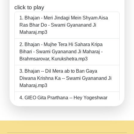
click to play
Bhajan - Meri Jindagi Mein Shyam Aisa
Ras Bhar Do - Swami Gyananand Ji
Maharaj.mp3
Bhajan - Mujhe Tera Hi Sahara Kripa
Bihari - Swami Gyananand Ji Maharaj -
Brahmsarovar, Kurukshetra.mp3
Bhajan -- Dil Mera ab to Ban Gaya
Diwana Krishna Ka -- Swami Gyananand Ji
Maharaj.mp3
GIEO Gita Prarthana -- Hey Yogeshwar
Hey Parmeshwar -- Shanti Sadbhav
Prarthana --.mp3
II Bhajan II Tu Chahiye Tera Pyar Chahiye
II Swami Gyananand Ji Maharaj.mp3