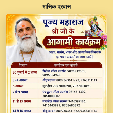
​मासिक प्रवास
JINU SATGURU AAP BULAVE by Rasik
Pawan ji 20-11-19 Sankirtan At VEER JI
PRABHU KUTEER CHANNEL.mp3
Kina Sohna Tera Bhawan Sajaya Mata
Vaishno Devi Aarti Mata Rani Bhajan By
Lakhwinder Wadali Ji.mp3
MERE MANN VICH KANTH KALER
NEW PUNAJBI DEVOTIONAL SONG 2017
FULL VIDEO HD.mp3
Na To Roop Hai Bindu Ji Maharaj Pad - A
Divine Bhajan by Shri Indresh Ji
#BhaktiPath.mp3
Radha Rani Ki Kirpa Best Devotional
Song By Chitra Vichitra.mp3