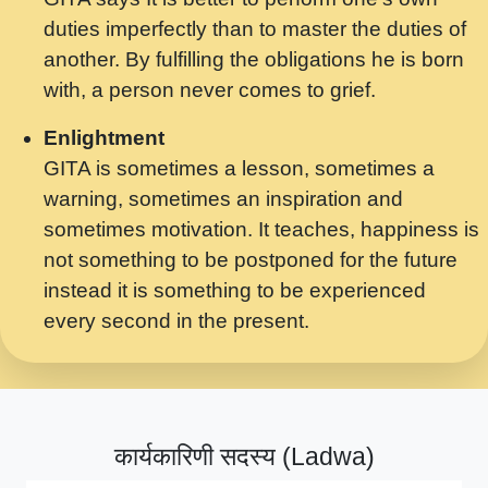
मर गनय न अपरध लडडल शर रध.... Shri
duties imperfectly than to master the duties of
ravinandan shastri ji maharaj.mp3
another. By fulfilling the obligations he is born
मेरे मन हरी का ध्यान लगा - भजन भाव - 2018 -
with, a person never comes to grief.
Rishikesh - Swami Gyananand Ji
Maharaj.mp3
Enlightment
GITA is sometimes a lesson, sometimes a
यह हसरत तलब ह नकज कमर Yahi Hasraten
warning, sometimes an inspiration and
Talab Hai Bhav Pravah #bhajan.mp3
sometimes motivation. It teaches, happiness is
लडल ज बल ल क ज न लग Sadhvi Purnima Ji
not something to be postponed for the future
7.9.2021 जवल नगर दलल #बसर.mp3
instead it is something to be experienced
every second in the present.
सख भ मझ पयर ह दख भ मझ पयर ह!छड म कस दत
दन ह तमहर ह!.mp3
सपरहट भजन 2021 - तर अखय ह जद भर बहर ज म
कब स खड 1.1.2021 !! दलल #बसर.mp3
कार्यकारिणी सदस्य (Ladwa)
सपरहट शयम भजन - जय जय शयम जय जय शयम
जय जय शर वनदवन धम !! Jai Jai Shyama !! बज