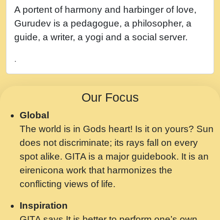
नह भरस रह लडडल... अपन खट करम क !!!! मह दद
A portent of harmony and harbinger of love,
सहर चरण क .....mp3
Gurudev is a pedagogue, a philosopher, a
बगड नसब कसन सवर तर बगर Shri ravinandan
guide, a writer, a yogi and a social server.
shastri ji maharaj.mp3
.
भजन - उठ नींद से अखियां खोल ज़रा.mp3
भजन - चाहे राम हो, चाहे श्याम हो - Bhajan -
Our Focus
Chahe Ram Ho Chahe Shyam Ho.mp3
Global
मझ अपन जवन बनन न आय, रठ हर क मनन न आय
The world is in Gods heart! Is it on yours? Sun
Shri ravinandan shastri ji maharaj.mp3
does not discriminate; its rays fall on every
मन अशांत मंत्र जाप - गीता प्रेरणा -Swami
spot alike. GITA is a major guidebook. It is an
Gyananand Ji Maharaj.mp3
eirenicona work that harmonizes the
मन बध लय परम वल कगन Special Shyam
conflicting views of life.
Bhajan Ram Gopal Shastri Ji
Inspiration
Saawariya.mp3
GITA says It is better to perform one’s own