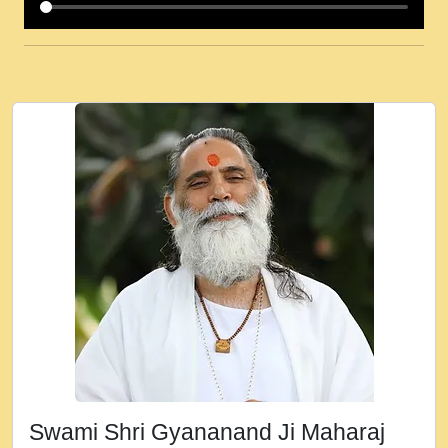
कई पकड क मर हथ र मह वदवन पहच दय! मह जन
उनक पस र मह वदवन पहच दय!.mp3
कषण क दवन जरर सन - O Kanha Abto Murli
Ki - Krishna Bhajan - New Bhajan 2020
#Ishwar Bhakti.mp3
जब से गीता ज्ञान पाया मैं बड़ी मस्ती में हूँ । 2018 -
Rishikesh - Ratan Ji Rasik.mp3
तन हल दल द सनव मड उतत सर रख क, नल रव त
गल लग जव त सर उतत हथ रख द!.mp3
तू कर प्रीतम से प्रीत, यूहीं दिन बीतते जाते हैं ।
2018 - Rishikesh - Swami Gyananand Ji
Maharaj.mp3
न म गवद गपल गद फर, पयर महन न रझद फर! shri
ravinandan shastri ji maharaj.mp3
Swami Shri Gyananand Ji Maharaj