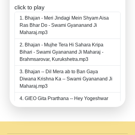
click to play
Bhajan - Meri Jindagi Mein Shyam Aisa
Ras Bhar Do - Swami Gyananand Ji
Maharaj.mp3
Bhajan - Mujhe Tera Hi Sahara Kripa
Bihari - Swami Gyananand Ji Maharaj -
Brahmsarovar, Kurukshetra.mp3
Bhajan -- Dil Mera ab to Ban Gaya
Diwana Krishna Ka -- Swami Gyananand Ji
Maharaj.mp3
GIEO Gita Prarthana -- Hey Yogeshwar
Hey Parmeshwar -- Shanti Sadbhav
Prarthana --.mp3
II Bhajan II Tu Chahiye Tera Pyar Chahiye
II Swami Gyananand Ji Maharaj.mp3