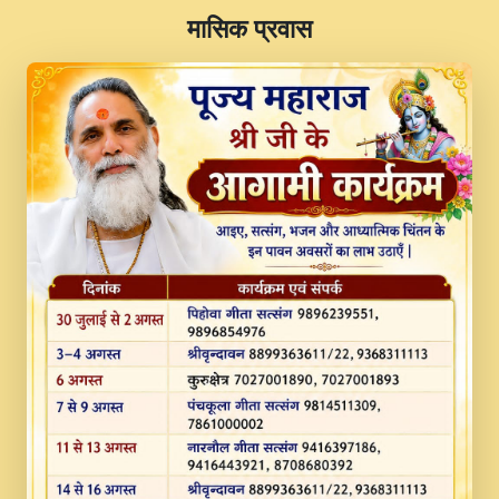
​मासिक प्रवास
JINU SATGURU AAP BULAVE by Rasik
Pawan ji 20-11-19 Sankirtan At VEER JI
PRABHU KUTEER CHANNEL.mp3
Kina Sohna Tera Bhawan Sajaya Mata
Vaishno Devi Aarti Mata Rani Bhajan By
Lakhwinder Wadali Ji.mp3
MERE MANN VICH KANTH KALER
NEW PUNAJBI DEVOTIONAL SONG 2017
FULL VIDEO HD.mp3
Na To Roop Hai Bindu Ji Maharaj Pad - A
Divine Bhajan by Shri Indresh Ji
#BhaktiPath.mp3
Radha Rani Ki Kirpa Best Devotional
Song By Chitra Vichitra.mp3