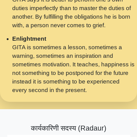
मर गनय न अपरध लडडल शर रध.... Shri
duties imperfectly than to master the duties of
ravinandan shastri ji maharaj.mp3
another. By fulfilling the obligations he is born
मेरे मन हरी का ध्यान लगा - भजन भाव - 2018 -
with, a person never comes to grief.
Rishikesh - Swami Gyananand Ji
Maharaj.mp3
Enlightment
GITA is sometimes a lesson, sometimes a
यह हसरत तलब ह नकज कमर Yahi Hasraten
warning, sometimes an inspiration and
Talab Hai Bhav Pravah #bhajan.mp3
sometimes motivation. It teaches, happiness is
लडल ज बल ल क ज न लग Sadhvi Purnima Ji
not something to be postponed for the future
7.9.2021 जवल नगर दलल #बसर.mp3
instead it is something to be experienced
every second in the present.
सख भ मझ पयर ह दख भ मझ पयर ह!छड म कस दत
दन ह तमहर ह!.mp3
सपरहट भजन 2021 - तर अखय ह जद भर बहर ज म
कब स खड 1.1.2021 !! दलल #बसर.mp3
कार्यकारिणी सदस्य (Radaur)
सपरहट शयम भजन - जय जय शयम जय जय शयम
जय जय शर वनदवन धम !! Jai Jai Shyama !! बज