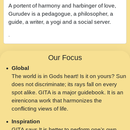
नह भरस रह लडडल... अपन खट करम क !!!! मह दद
A portent of harmony and harbinger of love,
सहर चरण क .....mp3
Gurudev is a pedagogue, a philosopher, a
बगड नसब कसन सवर तर बगर Shri ravinandan
guide, a writer, a yogi and a social server.
shastri ji maharaj.mp3
.
भजन - उठ नींद से अखियां खोल ज़रा.mp3
भजन - चाहे राम हो, चाहे श्याम हो - Bhajan -
Our Focus
Chahe Ram Ho Chahe Shyam Ho.mp3
Global
मझ अपन जवन बनन न आय, रठ हर क मनन न आय
The world is in Gods heart! Is it on yours? Sun
Shri ravinandan shastri ji maharaj.mp3
does not discriminate; its rays fall on every
मन अशांत मंत्र जाप - गीता प्रेरणा -Swami
spot alike. GITA is a major guidebook. It is an
Gyananand Ji Maharaj.mp3
eirenicona work that harmonizes the
मन बध लय परम वल कगन Special Shyam
conflicting views of life.
Bhajan Ram Gopal Shastri Ji
Inspiration
Saawariya.mp3
GITA says It is better to perform one’s own