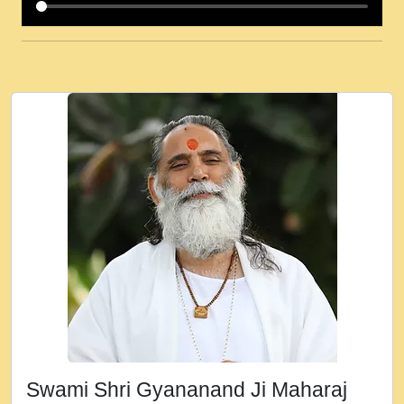
कई पकड क मर हथ र मह वदवन पहच दय! मह जन
उनक पस र मह वदवन पहच दय!.mp3
कषण क दवन जरर सन - O Kanha Abto Murli
Ki - Krishna Bhajan - New Bhajan 2020
#Ishwar Bhakti.mp3
जब से गीता ज्ञान पाया मैं बड़ी मस्ती में हूँ । 2018 -
Rishikesh - Ratan Ji Rasik.mp3
तन हल दल द सनव मड उतत सर रख क, नल रव त
गल लग जव त सर उतत हथ रख द!.mp3
तू कर प्रीतम से प्रीत, यूहीं दिन बीतते जाते हैं ।
2018 - Rishikesh - Swami Gyananand Ji
Maharaj.mp3
न म गवद गपल गद फर, पयर महन न रझद फर! shri
ravinandan shastri ji maharaj.mp3
Swami Shri Gyananand Ji Maharaj