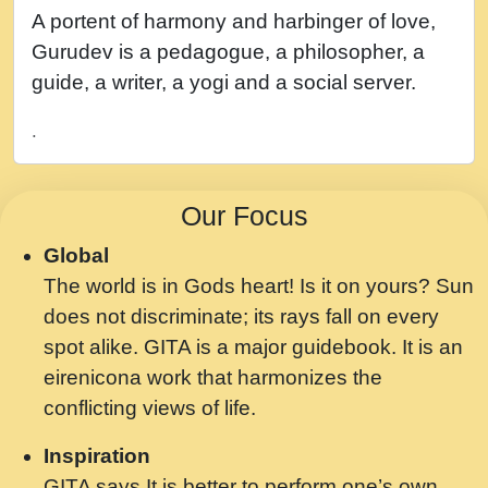
नह भरस रह लडडल... अपन खट करम क !!!! मह दद
A portent of harmony and harbinger of love,
सहर चरण क .....mp3
Gurudev is a pedagogue, a philosopher, a
बगड नसब कसन सवर तर बगर Shri ravinandan
guide, a writer, a yogi and a social server.
shastri ji maharaj.mp3
.
भजन - उठ नींद से अखियां खोल ज़रा.mp3
भजन - चाहे राम हो, चाहे श्याम हो - Bhajan -
Our Focus
Chahe Ram Ho Chahe Shyam Ho.mp3
Global
मझ अपन जवन बनन न आय, रठ हर क मनन न आय
The world is in Gods heart! Is it on yours? Sun
Shri ravinandan shastri ji maharaj.mp3
does not discriminate; its rays fall on every
मन अशांत मंत्र जाप - गीता प्रेरणा -Swami
spot alike. GITA is a major guidebook. It is an
Gyananand Ji Maharaj.mp3
eirenicona work that harmonizes the
मन बध लय परम वल कगन Special Shyam
conflicting views of life.
Bhajan Ram Gopal Shastri Ji
Inspiration
Saawariya.mp3
GITA says It is better to perform one’s own