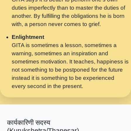
मर गनय न अपरध लडडल शर रध.... Shri
duties imperfectly than to master the duties of
ravinandan shastri ji maharaj.mp3
another. By fulfilling the obligations he is born
मेरे मन हरी का ध्यान लगा - भजन भाव - 2018 -
with, a person never comes to grief.
Rishikesh - Swami Gyananand Ji
Maharaj.mp3
Enlightment
GITA is sometimes a lesson, sometimes a
यह हसरत तलब ह नकज कमर Yahi Hasraten
warning, sometimes an inspiration and
Talab Hai Bhav Pravah #bhajan.mp3
sometimes motivation. It teaches, happiness is
लडल ज बल ल क ज न लग Sadhvi Purnima Ji
not something to be postponed for the future
7.9.2021 जवल नगर दलल #बसर.mp3
instead it is something to be experienced
every second in the present.
सख भ मझ पयर ह दख भ मझ पयर ह!छड म कस दत
दन ह तमहर ह!.mp3
सपरहट भजन 2021 - तर अखय ह जद भर बहर ज म
कब स खड 1.1.2021 !! दलल #बसर.mp3
कार्यकारिणी सदस्य
सपरहट शयम भजन - जय जय शयम जय जय शयम
(Kurukshetra/Thanesar)
जय जय शर वनदवन धम !! Jai Jai Shyama !! बज