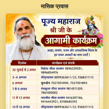
​मासिक प्रवास
JINU SATGURU AAP BULAVE by Rasik
Pawan ji 20-11-19 Sankirtan At VEER JI
PRABHU KUTEER CHANNEL.mp3
Kina Sohna Tera Bhawan Sajaya Mata
Vaishno Devi Aarti Mata Rani Bhajan By
Lakhwinder Wadali Ji.mp3
MERE MANN VICH KANTH KALER
NEW PUNAJBI DEVOTIONAL SONG 2017
FULL VIDEO HD.mp3
Na To Roop Hai Bindu Ji Maharaj Pad - A
Divine Bhajan by Shri Indresh Ji
#BhaktiPath.mp3
Radha Rani Ki Kirpa Best Devotional
Song By Chitra Vichitra.mp3