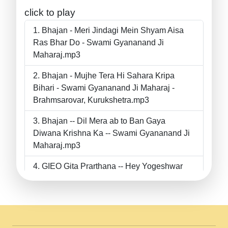
click to play
Bhajan - Meri Jindagi Mein Shyam Aisa
Ras Bhar Do - Swami Gyananand Ji
Maharaj.mp3
Bhajan - Mujhe Tera Hi Sahara Kripa
Bihari - Swami Gyananand Ji Maharaj -
Brahmsarovar, Kurukshetra.mp3
Bhajan -- Dil Mera ab to Ban Gaya
Diwana Krishna Ka -- Swami Gyananand Ji
Maharaj.mp3
GIEO Gita Prarthana -- Hey Yogeshwar
Hey Parmeshwar -- Shanti Sadbhav
Prarthana --.mp3
II Bhajan II Tu Chahiye Tera Pyar Chahiye
II Swami Gyananand Ji Maharaj.mp3