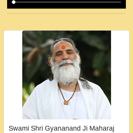
कई पकड क मर हथ र मह वदवन पहच दय! मह जन
उनक पस र मह वदवन पहच दय!.mp3
कषण क दवन जरर सन - O Kanha Abto Murli
Ki - Krishna Bhajan - New Bhajan 2020
#Ishwar Bhakti.mp3
जब से गीता ज्ञान पाया मैं बड़ी मस्ती में हूँ । 2018 -
Rishikesh - Ratan Ji Rasik.mp3
तन हल दल द सनव मड उतत सर रख क, नल रव त
गल लग जव त सर उतत हथ रख द!.mp3
तू कर प्रीतम से प्रीत, यूहीं दिन बीतते जाते हैं ।
2018 - Rishikesh - Swami Gyananand Ji
Maharaj.mp3
न म गवद गपल गद फर, पयर महन न रझद फर! shri
ravinandan shastri ji maharaj.mp3
Swami Shri Gyananand Ji Maharaj