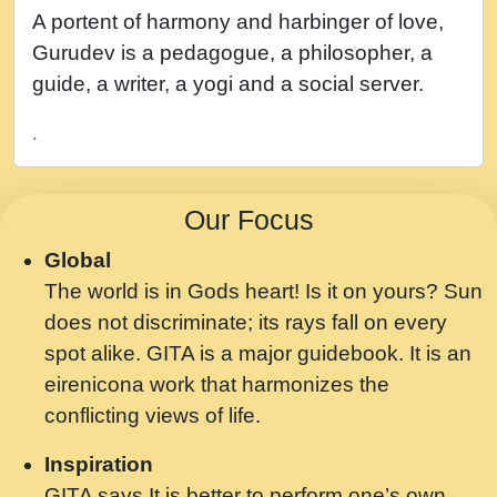
नह भरस रह लडडल... अपन खट करम क !!!! मह दद
A portent of harmony and harbinger of love,
सहर चरण क .....mp3
Gurudev is a pedagogue, a philosopher, a
बगड नसब कसन सवर तर बगर Shri ravinandan
guide, a writer, a yogi and a social server.
shastri ji maharaj.mp3
.
भजन - उठ नींद से अखियां खोल ज़रा.mp3
भजन - चाहे राम हो, चाहे श्याम हो - Bhajan -
Our Focus
Chahe Ram Ho Chahe Shyam Ho.mp3
Global
मझ अपन जवन बनन न आय, रठ हर क मनन न आय
The world is in Gods heart! Is it on yours? Sun
Shri ravinandan shastri ji maharaj.mp3
does not discriminate; its rays fall on every
मन अशांत मंत्र जाप - गीता प्रेरणा -Swami
spot alike. GITA is a major guidebook. It is an
Gyananand Ji Maharaj.mp3
eirenicona work that harmonizes the
मन बध लय परम वल कगन Special Shyam
conflicting views of life.
Bhajan Ram Gopal Shastri Ji
Inspiration
Saawariya.mp3
GITA says It is better to perform one’s own