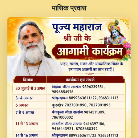
​मासिक प्रवास
JINU SATGURU AAP BULAVE by Rasik
Pawan ji 20-11-19 Sankirtan At VEER JI
PRABHU KUTEER CHANNEL.mp3
Kina Sohna Tera Bhawan Sajaya Mata
Vaishno Devi Aarti Mata Rani Bhajan By
Lakhwinder Wadali Ji.mp3
MERE MANN VICH KANTH KALER
NEW PUNAJBI DEVOTIONAL SONG 2017
FULL VIDEO HD.mp3
Na To Roop Hai Bindu Ji Maharaj Pad - A
Divine Bhajan by Shri Indresh Ji
#BhaktiPath.mp3
Radha Rani Ki Kirpa Best Devotional
Song By Chitra Vichitra.mp3