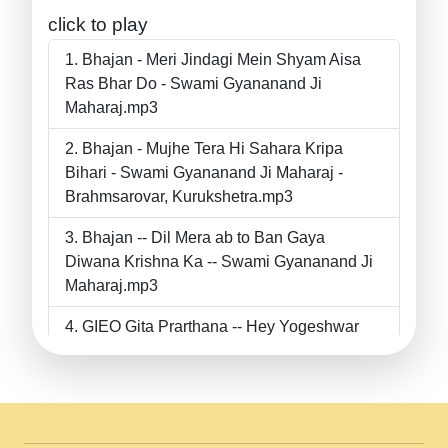
click to play
Bhajan - Meri Jindagi Mein Shyam Aisa
Ras Bhar Do - Swami Gyananand Ji
Maharaj.mp3
Bhajan - Mujhe Tera Hi Sahara Kripa
Bihari - Swami Gyananand Ji Maharaj -
Brahmsarovar, Kurukshetra.mp3
Bhajan -- Dil Mera ab to Ban Gaya
Diwana Krishna Ka -- Swami Gyananand Ji
Maharaj.mp3
GIEO Gita Prarthana -- Hey Yogeshwar
Hey Parmeshwar -- Shanti Sadbhav
Prarthana --.mp3
II Bhajan II Tu Chahiye Tera Pyar Chahiye
II Swami Gyananand Ji Maharaj.mp3