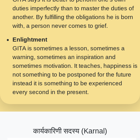
मर गनय न अपरध लडडल शर रध.... Shri
duties imperfectly than to master the duties of
ravinandan shastri ji maharaj.mp3
another. By fulfilling the obligations he is born
मेरे मन हरी का ध्यान लगा - भजन भाव - 2018 -
with, a person never comes to grief.
Rishikesh - Swami Gyananand Ji
Maharaj.mp3
Enlightment
GITA is sometimes a lesson, sometimes a
यह हसरत तलब ह नकज कमर Yahi Hasraten
warning, sometimes an inspiration and
Talab Hai Bhav Pravah #bhajan.mp3
sometimes motivation. It teaches, happiness is
लडल ज बल ल क ज न लग Sadhvi Purnima Ji
not something to be postponed for the future
7.9.2021 जवल नगर दलल #बसर.mp3
instead it is something to be experienced
every second in the present.
सख भ मझ पयर ह दख भ मझ पयर ह!छड म कस दत
दन ह तमहर ह!.mp3
सपरहट भजन 2021 - तर अखय ह जद भर बहर ज म
कब स खड 1.1.2021 !! दलल #बसर.mp3
कार्यकारिणी सदस्य (Karnal)
सपरहट शयम भजन - जय जय शयम जय जय शयम
जय जय शर वनदवन धम !! Jai Jai Shyama !! बज