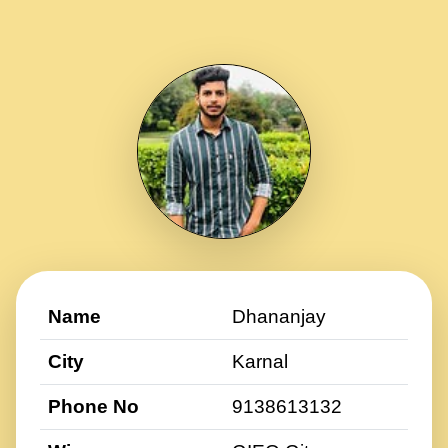
Name
Dhananjay
City
Karnal
Phone No
9138613132