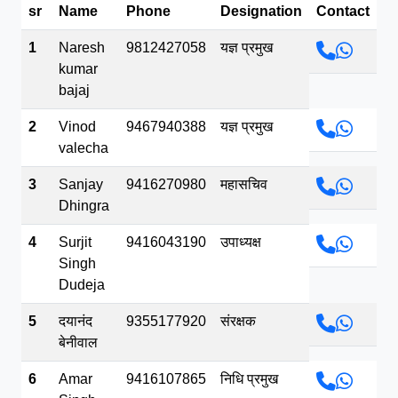
sr
Name
Phone
Designation
Contact
भव.mp3
1
Naresh
9812427058
यज्ञ प्रमुख
kumar
bajaj
2
Vinod
9467940388
यज्ञ प्रमुख
valecha
3
Sanjay
9416270980
महासचिव
Dhingra
4
Surjit
9416043190
उपाध्यक्ष
Singh
Dudeja
5
दयानंद
9355177920
संरक्षक
बेनीवाल
6
Amar
9416107865
निधि प्रमुख