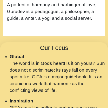
नह भरस रह लडडल... अपन खट करम क !!!! मह दद
A portent of harmony and harbinger of love,
सहर चरण क .....mp3
Gurudev is a pedagogue, a philosopher, a
बगड नसब कसन सवर तर बगर Shri ravinandan
guide, a writer, a yogi and a social server.
shastri ji maharaj.mp3
.
भजन - उठ नींद से अखियां खोल ज़रा.mp3
भजन - चाहे राम हो, चाहे श्याम हो - Bhajan -
Our Focus
Chahe Ram Ho Chahe Shyam Ho.mp3
Global
मझ अपन जवन बनन न आय, रठ हर क मनन न आय
The world is in Gods heart! Is it on yours? Sun
Shri ravinandan shastri ji maharaj.mp3
does not discriminate; its rays fall on every
मन अशांत मंत्र जाप - गीता प्रेरणा -Swami
spot alike. GITA is a major guidebook. It is an
Gyananand Ji Maharaj.mp3
eirenicona work that harmonizes the
मन बध लय परम वल कगन Special Shyam
conflicting views of life.
Bhajan Ram Gopal Shastri Ji
Inspiration
Saawariya.mp3
GITA says It is better to perform one’s own