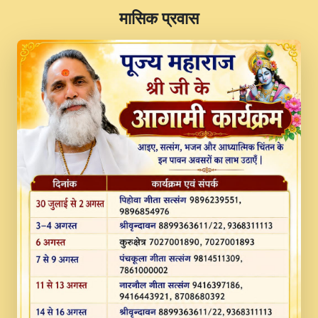
​मासिक प्रवास
JINU SATGURU AAP BULAVE by Rasik
Pawan ji 20-11-19 Sankirtan At VEER JI
PRABHU KUTEER CHANNEL.mp3
Kina Sohna Tera Bhawan Sajaya Mata
Vaishno Devi Aarti Mata Rani Bhajan By
Lakhwinder Wadali Ji.mp3
MERE MANN VICH KANTH KALER
NEW PUNAJBI DEVOTIONAL SONG 2017
FULL VIDEO HD.mp3
Na To Roop Hai Bindu Ji Maharaj Pad - A
Divine Bhajan by Shri Indresh Ji
#BhaktiPath.mp3
Radha Rani Ki Kirpa Best Devotional
Song By Chitra Vichitra.mp3