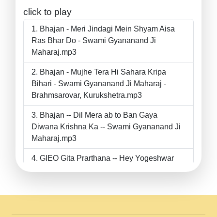
click to play
Bhajan - Meri Jindagi Mein Shyam Aisa
Ras Bhar Do - Swami Gyananand Ji
Maharaj.mp3
Bhajan - Mujhe Tera Hi Sahara Kripa
Bihari - Swami Gyananand Ji Maharaj -
Brahmsarovar, Kurukshetra.mp3
Bhajan -- Dil Mera ab to Ban Gaya
Diwana Krishna Ka -- Swami Gyananand Ji
Maharaj.mp3
GIEO Gita Prarthana -- Hey Yogeshwar
Hey Parmeshwar -- Shanti Sadbhav
Prarthana --.mp3
II Bhajan II Tu Chahiye Tera Pyar Chahiye
II Swami Gyananand Ji Maharaj.mp3