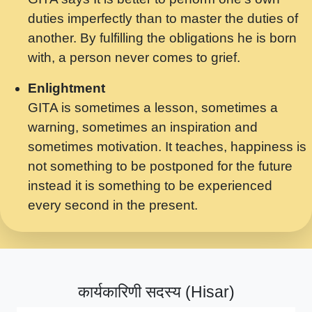
मर गनय न अपरध लडडल शर रध.... Shri
duties imperfectly than to master the duties of
ravinandan shastri ji maharaj.mp3
another. By fulfilling the obligations he is born
मेरे मन हरी का ध्यान लगा - भजन भाव - 2018 -
with, a person never comes to grief.
Rishikesh - Swami Gyananand Ji
Maharaj.mp3
Enlightment
GITA is sometimes a lesson, sometimes a
यह हसरत तलब ह नकज कमर Yahi Hasraten
warning, sometimes an inspiration and
Talab Hai Bhav Pravah #bhajan.mp3
sometimes motivation. It teaches, happiness is
लडल ज बल ल क ज न लग Sadhvi Purnima Ji
not something to be postponed for the future
7.9.2021 जवल नगर दलल #बसर.mp3
instead it is something to be experienced
every second in the present.
सख भ मझ पयर ह दख भ मझ पयर ह!छड म कस दत
दन ह तमहर ह!.mp3
सपरहट भजन 2021 - तर अखय ह जद भर बहर ज म
कब स खड 1.1.2021 !! दलल #बसर.mp3
कार्यकारिणी सदस्य (Hisar)
सपरहट शयम भजन - जय जय शयम जय जय शयम
जय जय शर वनदवन धम !! Jai Jai Shyama !! बज