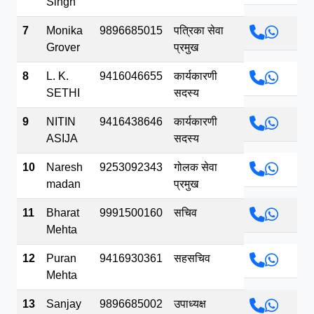
Singh
7
Monika
9896685015
पत्रिका सेवा
Grover
प्रमुख
8
L. K.
9416046655
कार्यकारणी
SETHI
सदस्य
9
NITIN
9416438646
कार्यकारणी
ASIJA
सदस्य
10
Naresh
9253092343
गोलक सेवा
madan
प्रमुख
11
Bharat
9991500160
सचिव
Mehta
12
Puran
9416930361
सहसचिव
Mehta
13
Sanjay
9896685002
उपाध्यक्ष