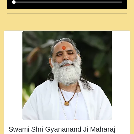
कई पकड क मर हथ र मह वदवन पहच दय! मह जन
उनक पस र मह वदवन पहच दय!.mp3
कषण क दवन जरर सन - O Kanha Abto Murli
Ki - Krishna Bhajan - New Bhajan 2020
#Ishwar Bhakti.mp3
जब से गीता ज्ञान पाया मैं बड़ी मस्ती में हूँ । 2018 -
Rishikesh - Ratan Ji Rasik.mp3
तन हल दल द सनव मड उतत सर रख क, नल रव त
गल लग जव त सर उतत हथ रख द!.mp3
तू कर प्रीतम से प्रीत, यूहीं दिन बीतते जाते हैं ।
2018 - Rishikesh - Swami Gyananand Ji
Maharaj.mp3
न म गवद गपल गद फर, पयर महन न रझद फर! shri
ravinandan shastri ji maharaj.mp3
Swami Shri Gyananand Ji Maharaj