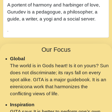
नह भरस रह लडडल... अपन खट करम क !!!! मह दद
A portent of harmony and harbinger of love,
सहर चरण क .....mp3
Gurudev is a pedagogue, a philosopher, a
बगड नसब कसन सवर तर बगर Shri ravinandan
guide, a writer, a yogi and a social server.
shastri ji maharaj.mp3
.
भजन - उठ नींद से अखियां खोल ज़रा.mp3
भजन - चाहे राम हो, चाहे श्याम हो - Bhajan -
Our Focus
Chahe Ram Ho Chahe Shyam Ho.mp3
Global
मझ अपन जवन बनन न आय, रठ हर क मनन न आय
The world is in Gods heart! Is it on yours? Sun
Shri ravinandan shastri ji maharaj.mp3
does not discriminate; its rays fall on every
मन अशांत मंत्र जाप - गीता प्रेरणा -Swami
spot alike. GITA is a major guidebook. It is an
Gyananand Ji Maharaj.mp3
eirenicona work that harmonizes the
मन बध लय परम वल कगन Special Shyam
conflicting views of life.
Bhajan Ram Gopal Shastri Ji
Inspiration
Saawariya.mp3
GITA says It is better to perform one’s own