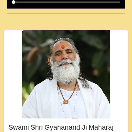
कई पकड क मर हथ र मह वदवन पहच दय! मह जन
उनक पस र मह वदवन पहच दय!.mp3
कषण क दवन जरर सन - O Kanha Abto Murli
Ki - Krishna Bhajan - New Bhajan 2020
#Ishwar Bhakti.mp3
जब से गीता ज्ञान पाया मैं बड़ी मस्ती में हूँ । 2018 -
Rishikesh - Ratan Ji Rasik.mp3
तन हल दल द सनव मड उतत सर रख क, नल रव त
गल लग जव त सर उतत हथ रख द!.mp3
तू कर प्रीतम से प्रीत, यूहीं दिन बीतते जाते हैं ।
2018 - Rishikesh - Swami Gyananand Ji
Maharaj.mp3
न म गवद गपल गद फर, पयर महन न रझद फर! shri
ravinandan shastri ji maharaj.mp3
Swami Shri Gyananand Ji Maharaj