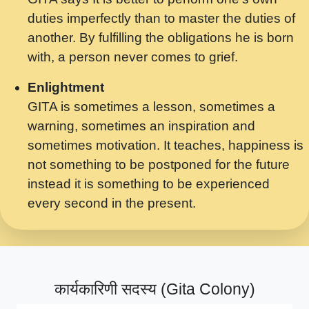
मर गनय न अपरध लडडल शर रध.... Shri
duties imperfectly than to master the duties of
ravinandan shastri ji maharaj.mp3
another. By fulfilling the obligations he is born
मेरे मन हरी का ध्यान लगा - भजन भाव - 2018 -
with, a person never comes to grief.
Rishikesh - Swami Gyananand Ji
Maharaj.mp3
Enlightment
GITA is sometimes a lesson, sometimes a
यह हसरत तलब ह नकज कमर Yahi Hasraten
warning, sometimes an inspiration and
Talab Hai Bhav Pravah #bhajan.mp3
sometimes motivation. It teaches, happiness is
लडल ज बल ल क ज न लग Sadhvi Purnima Ji
not something to be postponed for the future
7.9.2021 जवल नगर दलल #बसर.mp3
instead it is something to be experienced
every second in the present.
सख भ मझ पयर ह दख भ मझ पयर ह!छड म कस दत
दन ह तमहर ह!.mp3
सपरहट भजन 2021 - तर अखय ह जद भर बहर ज म
कब स खड 1.1.2021 !! दलल #बसर.mp3
कार्यकारिणी सदस्य (Gita Colony)
सपरहट शयम भजन - जय जय शयम जय जय शयम
जय जय शर वनदवन धम !! Jai Jai Shyama !! बज