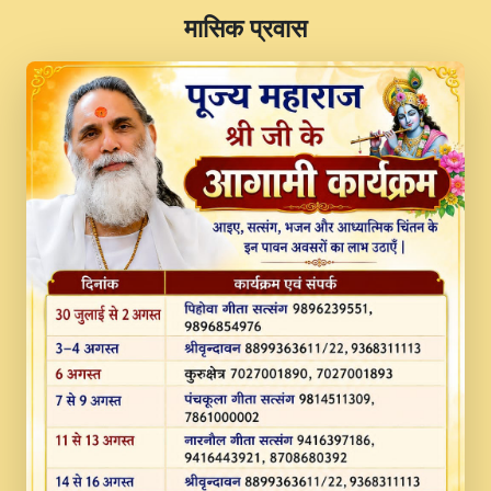
​मासिक प्रवास
JINU SATGURU AAP BULAVE by Rasik
Pawan ji 20-11-19 Sankirtan At VEER JI
PRABHU KUTEER CHANNEL.mp3
Kina Sohna Tera Bhawan Sajaya Mata
Vaishno Devi Aarti Mata Rani Bhajan By
Lakhwinder Wadali Ji.mp3
MERE MANN VICH KANTH KALER
NEW PUNAJBI DEVOTIONAL SONG 2017
FULL VIDEO HD.mp3
Na To Roop Hai Bindu Ji Maharaj Pad - A
Divine Bhajan by Shri Indresh Ji
#BhaktiPath.mp3
Radha Rani Ki Kirpa Best Devotional
Song By Chitra Vichitra.mp3