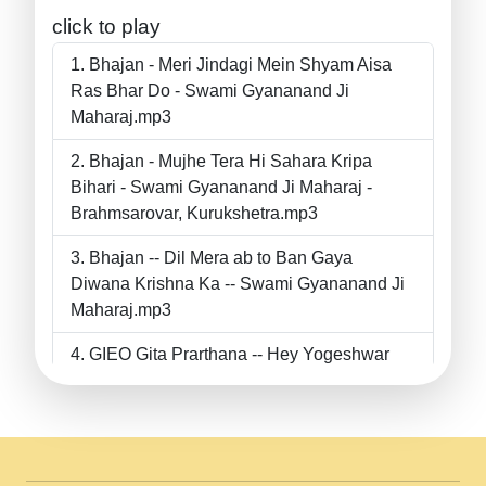
click to play
Bhajan - Meri Jindagi Mein Shyam Aisa
Ras Bhar Do - Swami Gyananand Ji
Maharaj.mp3
Bhajan - Mujhe Tera Hi Sahara Kripa
Bihari - Swami Gyananand Ji Maharaj -
Brahmsarovar, Kurukshetra.mp3
Bhajan -- Dil Mera ab to Ban Gaya
Diwana Krishna Ka -- Swami Gyananand Ji
Maharaj.mp3
GIEO Gita Prarthana -- Hey Yogeshwar
Hey Parmeshwar -- Shanti Sadbhav
Prarthana --.mp3
II Bhajan II Tu Chahiye Tera Pyar Chahiye
II Swami Gyananand Ji Maharaj.mp3