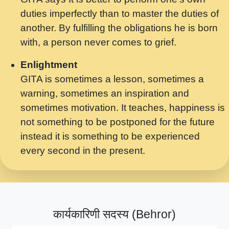
मर गनय न अपरध लडडल शर रध.... Shri
duties imperfectly than to master the duties of
ravinandan shastri ji maharaj.mp3
another. By fulfilling the obligations he is born
मेरे मन हरी का ध्यान लगा - भजन भाव - 2018 -
with, a person never comes to grief.
Rishikesh - Swami Gyananand Ji
Maharaj.mp3
Enlightment
GITA is sometimes a lesson, sometimes a
यह हसरत तलब ह नकज कमर Yahi Hasraten
warning, sometimes an inspiration and
Talab Hai Bhav Pravah #bhajan.mp3
sometimes motivation. It teaches, happiness is
लडल ज बल ल क ज न लग Sadhvi Purnima Ji
not something to be postponed for the future
7.9.2021 जवल नगर दलल #बसर.mp3
instead it is something to be experienced
every second in the present.
सख भ मझ पयर ह दख भ मझ पयर ह!छड म कस दत
दन ह तमहर ह!.mp3
सपरहट भजन 2021 - तर अखय ह जद भर बहर ज म
कब स खड 1.1.2021 !! दलल #बसर.mp3
कार्यकारिणी सदस्य (Behror)
सपरहट शयम भजन - जय जय शयम जय जय शयम
जय जय शर वनदवन धम !! Jai Jai Shyama !! बज