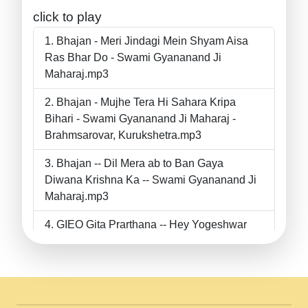
click to play
Bhajan - Meri Jindagi Mein Shyam Aisa
Ras Bhar Do - Swami Gyananand Ji
Maharaj.mp3
Bhajan - Mujhe Tera Hi Sahara Kripa
Bihari - Swami Gyananand Ji Maharaj -
Brahmsarovar, Kurukshetra.mp3
Bhajan -- Dil Mera ab to Ban Gaya
Diwana Krishna Ka -- Swami Gyananand Ji
Maharaj.mp3
GIEO Gita Prarthana -- Hey Yogeshwar
Hey Parmeshwar -- Shanti Sadbhav
Prarthana --.mp3
II Bhajan II Tu Chahiye Tera Pyar Chahiye
II Swami Gyananand Ji Maharaj.mp3