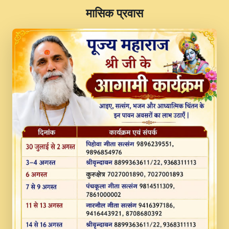
​मासिक प्रवास
JINU SATGURU AAP BULAVE by Rasik
Pawan ji 20-11-19 Sankirtan At VEER JI
PRABHU KUTEER CHANNEL.mp3
Kina Sohna Tera Bhawan Sajaya Mata
Vaishno Devi Aarti Mata Rani Bhajan By
Lakhwinder Wadali Ji.mp3
MERE MANN VICH KANTH KALER
NEW PUNAJBI DEVOTIONAL SONG 2017
FULL VIDEO HD.mp3
Na To Roop Hai Bindu Ji Maharaj Pad - A
Divine Bhajan by Shri Indresh Ji
#BhaktiPath.mp3
Radha Rani Ki Kirpa Best Devotional
Song By Chitra Vichitra.mp3