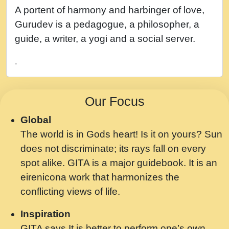
नह भरस रह लडडल... अपन खट करम क !!!! मह दद
A portent of harmony and harbinger of love,
सहर चरण क .....mp3
Gurudev is a pedagogue, a philosopher, a
बगड नसब कसन सवर तर बगर Shri ravinandan
guide, a writer, a yogi and a social server.
shastri ji maharaj.mp3
.
भजन - उठ नींद से अखियां खोल ज़रा.mp3
भजन - चाहे राम हो, चाहे श्याम हो - Bhajan -
Our Focus
Chahe Ram Ho Chahe Shyam Ho.mp3
Global
मझ अपन जवन बनन न आय, रठ हर क मनन न आय
The world is in Gods heart! Is it on yours? Sun
Shri ravinandan shastri ji maharaj.mp3
does not discriminate; its rays fall on every
मन अशांत मंत्र जाप - गीता प्रेरणा -Swami
spot alike. GITA is a major guidebook. It is an
Gyananand Ji Maharaj.mp3
eirenicona work that harmonizes the
मन बध लय परम वल कगन Special Shyam
conflicting views of life.
Bhajan Ram Gopal Shastri Ji
Inspiration
Saawariya.mp3
GITA says It is better to perform one’s own