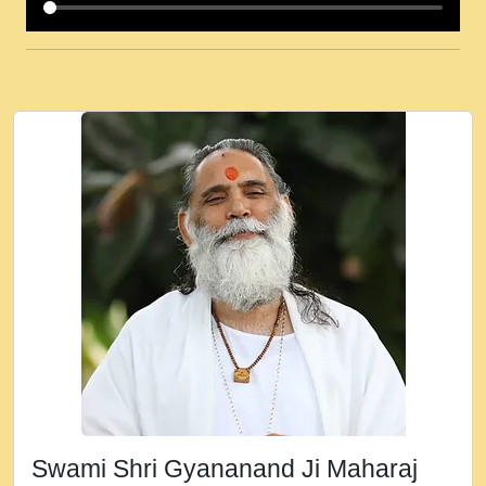
कई पकड क मर हथ र मह वदवन पहच दय! मह जन
उनक पस र मह वदवन पहच दय!.mp3
कषण क दवन जरर सन - O Kanha Abto Murli
Ki - Krishna Bhajan - New Bhajan 2020
#Ishwar Bhakti.mp3
जब से गीता ज्ञान पाया मैं बड़ी मस्ती में हूँ । 2018 -
Rishikesh - Ratan Ji Rasik.mp3
तन हल दल द सनव मड उतत सर रख क, नल रव त
गल लग जव त सर उतत हथ रख द!.mp3
तू कर प्रीतम से प्रीत, यूहीं दिन बीतते जाते हैं ।
2018 - Rishikesh - Swami Gyananand Ji
Maharaj.mp3
न म गवद गपल गद फर, पयर महन न रझद फर! shri
ravinandan shastri ji maharaj.mp3
Swami Shri Gyananand Ji Maharaj