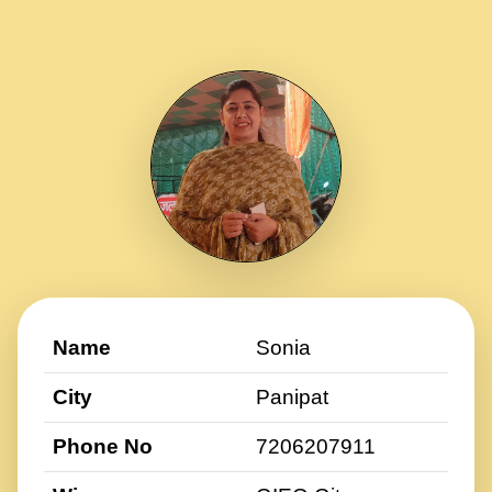
Name
Sonia
City
Panipat
Phone No
7206207911