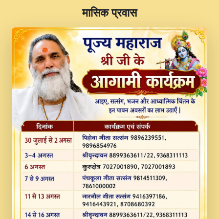
​मासिक प्रवास
JINU SATGURU AAP BULAVE by Rasik
Pawan ji 20-11-19 Sankirtan At VEER JI
PRABHU KUTEER CHANNEL.mp3
Kina Sohna Tera Bhawan Sajaya Mata
Vaishno Devi Aarti Mata Rani Bhajan By
Lakhwinder Wadali Ji.mp3
MERE MANN VICH KANTH KALER
NEW PUNAJBI DEVOTIONAL SONG 2017
FULL VIDEO HD.mp3
Na To Roop Hai Bindu Ji Maharaj Pad - A
Divine Bhajan by Shri Indresh Ji
#BhaktiPath.mp3
Radha Rani Ki Kirpa Best Devotional
Song By Chitra Vichitra.mp3