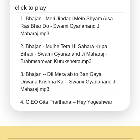
click to play
Bhajan - Meri Jindagi Mein Shyam Aisa
Ras Bhar Do - Swami Gyananand Ji
Maharaj.mp3
Bhajan - Mujhe Tera Hi Sahara Kripa
Bihari - Swami Gyananand Ji Maharaj -
Brahmsarovar, Kurukshetra.mp3
Bhajan -- Dil Mera ab to Ban Gaya
Diwana Krishna Ka -- Swami Gyananand Ji
Maharaj.mp3
GIEO Gita Prarthana -- Hey Yogeshwar
Hey Parmeshwar -- Shanti Sadbhav
Prarthana --.mp3
II Bhajan II Tu Chahiye Tera Pyar Chahiye
II Swami Gyananand Ji Maharaj.mp3