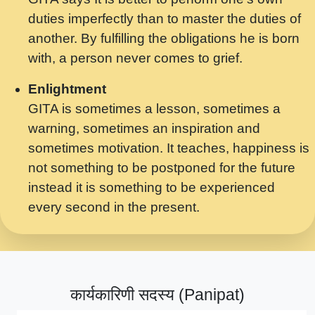
मर गनय न अपरध लडडल शर रध.... Shri
duties imperfectly than to master the duties of
ravinandan shastri ji maharaj.mp3
another. By fulfilling the obligations he is born
मेरे मन हरी का ध्यान लगा - भजन भाव - 2018 -
with, a person never comes to grief.
Rishikesh - Swami Gyananand Ji
Maharaj.mp3
Enlightment
GITA is sometimes a lesson, sometimes a
यह हसरत तलब ह नकज कमर Yahi Hasraten
warning, sometimes an inspiration and
Talab Hai Bhav Pravah #bhajan.mp3
sometimes motivation. It teaches, happiness is
लडल ज बल ल क ज न लग Sadhvi Purnima Ji
not something to be postponed for the future
7.9.2021 जवल नगर दलल #बसर.mp3
instead it is something to be experienced
every second in the present.
सख भ मझ पयर ह दख भ मझ पयर ह!छड म कस दत
दन ह तमहर ह!.mp3
सपरहट भजन 2021 - तर अखय ह जद भर बहर ज म
कब स खड 1.1.2021 !! दलल #बसर.mp3
कार्यकारिणी सदस्य (Panipat)
सपरहट शयम भजन - जय जय शयम जय जय शयम
जय जय शर वनदवन धम !! Jai Jai Shyama !! बज