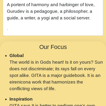
नह भरस रह लडडल... अपन खट करम क !!!! मह दद
A portent of harmony and harbinger of love,
सहर चरण क .....mp3
Gurudev is a pedagogue, a philosopher, a
बगड नसब कसन सवर तर बगर Shri ravinandan
guide, a writer, a yogi and a social server.
shastri ji maharaj.mp3
.
भजन - उठ नींद से अखियां खोल ज़रा.mp3
भजन - चाहे राम हो, चाहे श्याम हो - Bhajan -
Our Focus
Chahe Ram Ho Chahe Shyam Ho.mp3
Global
मझ अपन जवन बनन न आय, रठ हर क मनन न आय
The world is in Gods heart! Is it on yours? Sun
Shri ravinandan shastri ji maharaj.mp3
does not discriminate; its rays fall on every
मन अशांत मंत्र जाप - गीता प्रेरणा -Swami
spot alike. GITA is a major guidebook. It is an
Gyananand Ji Maharaj.mp3
eirenicona work that harmonizes the
मन बध लय परम वल कगन Special Shyam
conflicting views of life.
Bhajan Ram Gopal Shastri Ji
Inspiration
Saawariya.mp3
GITA says It is better to perform one’s own