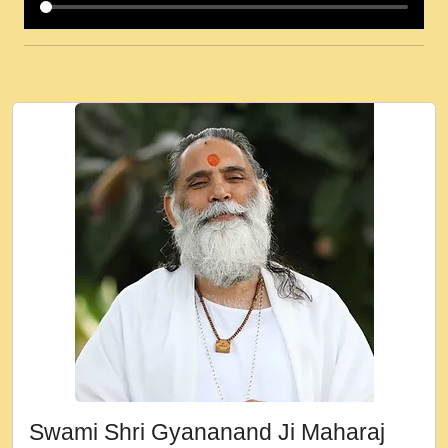
कई पकड क मर हथ र मह वदवन पहच दय! मह जन
उनक पस र मह वदवन पहच दय!.mp3
कषण क दवन जरर सन - O Kanha Abto Murli
Ki - Krishna Bhajan - New Bhajan 2020
#Ishwar Bhakti.mp3
जब से गीता ज्ञान पाया मैं बड़ी मस्ती में हूँ । 2018 -
Rishikesh - Ratan Ji Rasik.mp3
तन हल दल द सनव मड उतत सर रख क, नल रव त
गल लग जव त सर उतत हथ रख द!.mp3
तू कर प्रीतम से प्रीत, यूहीं दिन बीतते जाते हैं ।
2018 - Rishikesh - Swami Gyananand Ji
Maharaj.mp3
न म गवद गपल गद फर, पयर महन न रझद फर! shri
ravinandan shastri ji maharaj.mp3
Swami Shri Gyananand Ji Maharaj