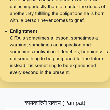
मर गनय न अपरध लडडल शर रध.... Shri
duties imperfectly than to master the duties of
ravinandan shastri ji maharaj.mp3
another. By fulfilling the obligations he is born
मेरे मन हरी का ध्यान लगा - भजन भाव - 2018 -
with, a person never comes to grief.
Rishikesh - Swami Gyananand Ji
Maharaj.mp3
Enlightment
GITA is sometimes a lesson, sometimes a
यह हसरत तलब ह नकज कमर Yahi Hasraten
warning, sometimes an inspiration and
Talab Hai Bhav Pravah #bhajan.mp3
sometimes motivation. It teaches, happiness is
लडल ज बल ल क ज न लग Sadhvi Purnima Ji
not something to be postponed for the future
7.9.2021 जवल नगर दलल #बसर.mp3
instead it is something to be experienced
every second in the present.
सख भ मझ पयर ह दख भ मझ पयर ह!छड म कस दत
दन ह तमहर ह!.mp3
सपरहट भजन 2021 - तर अखय ह जद भर बहर ज म
कब स खड 1.1.2021 !! दलल #बसर.mp3
कार्यकारिणी सदस्य (Panipat)
सपरहट शयम भजन - जय जय शयम जय जय शयम
जय जय शर वनदवन धम !! Jai Jai Shyama !! बज