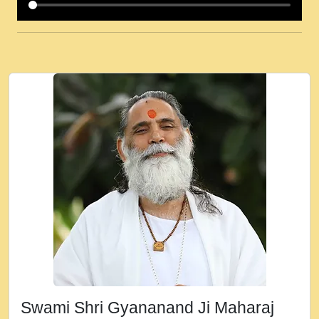
कई पकड क मर हथ र मह वदवन पहच दय! मह जन
उनक पस र मह वदवन पहच दय!.mp3
कषण क दवन जरर सन - O Kanha Abto Murli
Ki - Krishna Bhajan - New Bhajan 2020
#Ishwar Bhakti.mp3
जब से गीता ज्ञान पाया मैं बड़ी मस्ती में हूँ । 2018 -
Rishikesh - Ratan Ji Rasik.mp3
तन हल दल द सनव मड उतत सर रख क, नल रव त
गल लग जव त सर उतत हथ रख द!.mp3
तू कर प्रीतम से प्रीत, यूहीं दिन बीतते जाते हैं ।
2018 - Rishikesh - Swami Gyananand Ji
Maharaj.mp3
न म गवद गपल गद फर, पयर महन न रझद फर! shri
ravinandan shastri ji maharaj.mp3
Swami Shri Gyananand Ji Maharaj