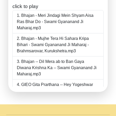
click to play
Bhajan - Meri Jindagi Mein Shyam Aisa
Ras Bhar Do - Swami Gyananand Ji
Maharaj.mp3
Bhajan - Mujhe Tera Hi Sahara Kripa
Bihari - Swami Gyananand Ji Maharaj -
Brahmsarovar, Kurukshetra.mp3
Bhajan -- Dil Mera ab to Ban Gaya
Diwana Krishna Ka -- Swami Gyananand Ji
Maharaj.mp3
GIEO Gita Prarthana -- Hey Yogeshwar
Hey Parmeshwar -- Shanti Sadbhav
Prarthana --.mp3
II Bhajan II Tu Chahiye Tera Pyar Chahiye
II Swami Gyananand Ji Maharaj.mp3