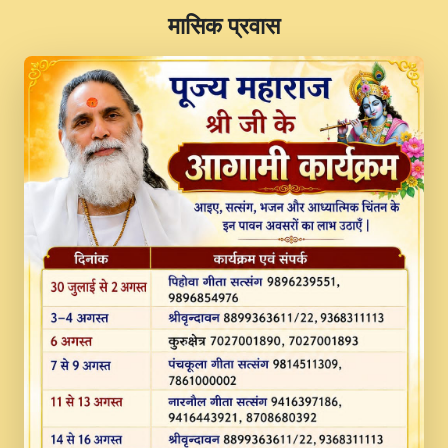
​मासिक प्रवास
JINU SATGURU AAP BULAVE by Rasik
Pawan ji 20-11-19 Sankirtan At VEER JI
PRABHU KUTEER CHANNEL.mp3
Kina Sohna Tera Bhawan Sajaya Mata
Vaishno Devi Aarti Mata Rani Bhajan By
Lakhwinder Wadali Ji.mp3
MERE MANN VICH KANTH KALER
NEW PUNAJBI DEVOTIONAL SONG 2017
FULL VIDEO HD.mp3
Na To Roop Hai Bindu Ji Maharaj Pad - A
Divine Bhajan by Shri Indresh Ji
#BhaktiPath.mp3
Radha Rani Ki Kirpa Best Devotional
Song By Chitra Vichitra.mp3