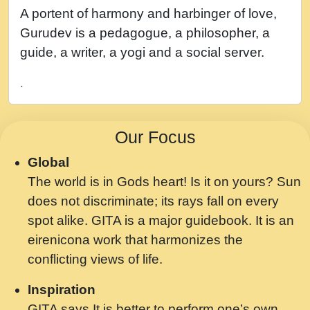
नह भरस रह लडडल... अपन खट करम क !!!! मह दद
A portent of harmony and harbinger of love,
सहर चरण क .....mp3
Gurudev is a pedagogue, a philosopher, a
बगड नसब कसन सवर तर बगर Shri ravinandan
guide, a writer, a yogi and a social server.
shastri ji maharaj.mp3
.
भजन - उठ नींद से अखियां खोल ज़रा.mp3
भजन - चाहे राम हो, चाहे श्याम हो - Bhajan -
Our Focus
Chahe Ram Ho Chahe Shyam Ho.mp3
Global
मझ अपन जवन बनन न आय, रठ हर क मनन न आय
The world is in Gods heart! Is it on yours? Sun
Shri ravinandan shastri ji maharaj.mp3
does not discriminate; its rays fall on every
मन अशांत मंत्र जाप - गीता प्रेरणा -Swami
spot alike. GITA is a major guidebook. It is an
Gyananand Ji Maharaj.mp3
eirenicona work that harmonizes the
मन बध लय परम वल कगन Special Shyam
conflicting views of life.
Bhajan Ram Gopal Shastri Ji
Inspiration
Saawariya.mp3
GITA says It is better to perform one’s own