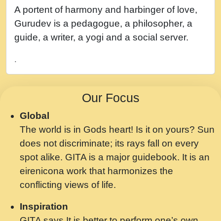
नह भरस रह लडडल... अपन खट करम क !!!! मह दद
A portent of harmony and harbinger of love,
सहर चरण क .....mp3
Gurudev is a pedagogue, a philosopher, a
बगड नसब कसन सवर तर बगर Shri ravinandan
guide, a writer, a yogi and a social server.
shastri ji maharaj.mp3
.
भजन - उठ नींद से अखियां खोल ज़रा.mp3
भजन - चाहे राम हो, चाहे श्याम हो - Bhajan -
Our Focus
Chahe Ram Ho Chahe Shyam Ho.mp3
Global
मझ अपन जवन बनन न आय, रठ हर क मनन न आय
The world is in Gods heart! Is it on yours? Sun
Shri ravinandan shastri ji maharaj.mp3
does not discriminate; its rays fall on every
मन अशांत मंत्र जाप - गीता प्रेरणा -Swami
spot alike. GITA is a major guidebook. It is an
Gyananand Ji Maharaj.mp3
eirenicona work that harmonizes the
मन बध लय परम वल कगन Special Shyam
conflicting views of life.
Bhajan Ram Gopal Shastri Ji
Inspiration
Saawariya.mp3
GITA says It is better to perform one’s own