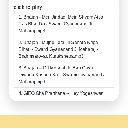
click to play
Bhajan - Meri Jindagi Mein Shyam Aisa
Ras Bhar Do - Swami Gyananand Ji
Maharaj.mp3
Bhajan - Mujhe Tera Hi Sahara Kripa
Bihari - Swami Gyananand Ji Maharaj -
Brahmsarovar, Kurukshetra.mp3
Bhajan -- Dil Mera ab to Ban Gaya
Diwana Krishna Ka -- Swami Gyananand Ji
Maharaj.mp3
GIEO Gita Prarthana -- Hey Yogeshwar
Hey Parmeshwar -- Shanti Sadbhav
Prarthana --.mp3
II Bhajan II Tu Chahiye Tera Pyar Chahiye
II Swami Gyananand Ji Maharaj.mp3