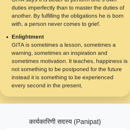
मर गनय न अपरध लडडल शर रध.... Shri
duties imperfectly than to master the duties of
ravinandan shastri ji maharaj.mp3
another. By fulfilling the obligations he is born
मेरे मन हरी का ध्यान लगा - भजन भाव - 2018 -
with, a person never comes to grief.
Rishikesh - Swami Gyananand Ji
Maharaj.mp3
Enlightment
GITA is sometimes a lesson, sometimes a
यह हसरत तलब ह नकज कमर Yahi Hasraten
warning, sometimes an inspiration and
Talab Hai Bhav Pravah #bhajan.mp3
sometimes motivation. It teaches, happiness is
लडल ज बल ल क ज न लग Sadhvi Purnima Ji
not something to be postponed for the future
7.9.2021 जवल नगर दलल #बसर.mp3
instead it is something to be experienced
every second in the present.
सख भ मझ पयर ह दख भ मझ पयर ह!छड म कस दत
दन ह तमहर ह!.mp3
सपरहट भजन 2021 - तर अखय ह जद भर बहर ज म
कब स खड 1.1.2021 !! दलल #बसर.mp3
कार्यकारिणी सदस्य (Panipat)
सपरहट शयम भजन - जय जय शयम जय जय शयम
जय जय शर वनदवन धम !! Jai Jai Shyama !! बज