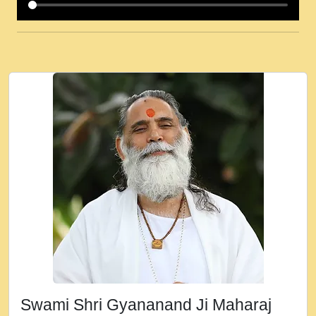
कई पकड क मर हथ र मह वदवन पहच दय! मह जन
उनक पस र मह वदवन पहच दय!.mp3
कषण क दवन जरर सन - O Kanha Abto Murli
Ki - Krishna Bhajan - New Bhajan 2020
#Ishwar Bhakti.mp3
जब से गीता ज्ञान पाया मैं बड़ी मस्ती में हूँ । 2018 -
Rishikesh - Ratan Ji Rasik.mp3
तन हल दल द सनव मड उतत सर रख क, नल रव त
गल लग जव त सर उतत हथ रख द!.mp3
तू कर प्रीतम से प्रीत, यूहीं दिन बीतते जाते हैं ।
2018 - Rishikesh - Swami Gyananand Ji
Maharaj.mp3
न म गवद गपल गद फर, पयर महन न रझद फर! shri
ravinandan shastri ji maharaj.mp3
Swami Shri Gyananand Ji Maharaj