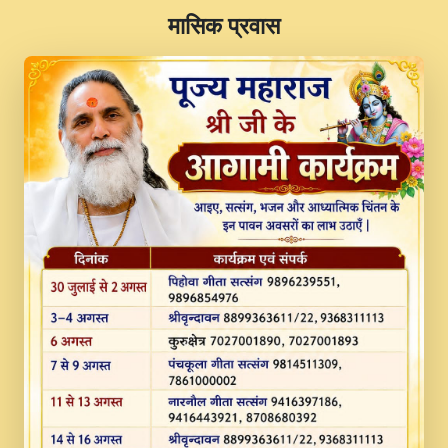
​मासिक प्रवास
JINU SATGURU AAP BULAVE by Rasik
Pawan ji 20-11-19 Sankirtan At VEER JI
PRABHU KUTEER CHANNEL.mp3
Kina Sohna Tera Bhawan Sajaya Mata
Vaishno Devi Aarti Mata Rani Bhajan By
Lakhwinder Wadali Ji.mp3
MERE MANN VICH KANTH KALER
NEW PUNAJBI DEVOTIONAL SONG 2017
FULL VIDEO HD.mp3
Na To Roop Hai Bindu Ji Maharaj Pad - A
Divine Bhajan by Shri Indresh Ji
#BhaktiPath.mp3
Radha Rani Ki Kirpa Best Devotional
Song By Chitra Vichitra.mp3