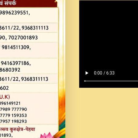
Shastri Ji Saawariya.mp3
Teri Chaukhat Pe.mp3
Teri Sharan Mein Aak
Sankirtan.mp3
अगर दन कशर ज मझ इतन द
#बसर.mp3
अब त आकर बह पकड ल वरन
SATGURU MUSIC !.mp3
ऐहन अखय च महन बस रखय 
कई पकड क मर हथ र मह व
दय!.mp3
कषण क दवन जरर सन - O K
New Bhajan 2020 #Ishwar