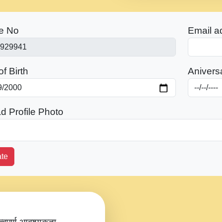
e No
Email a
f Birth
Anivers
d Profile Photo
te