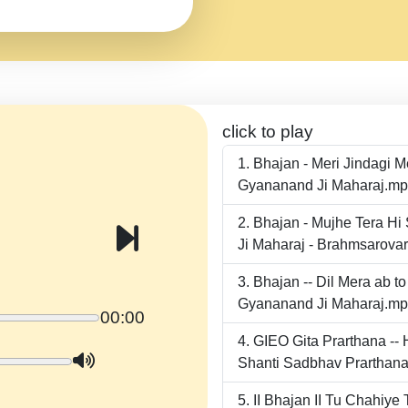
click to play
Bhajan - Meri Jindagi 
Gyananand Ji Maharaj.m
Bhajan - Mujhe Tera Hi
Ji Maharaj - Brahmsarova
Bhajan -- Dil Mera ab 
Gyananand Ji Maharaj.m
00:00
GIEO Gita Prarthana -
Shanti Sadbhav Prarthana
II Bhajan II Tu Chahiy