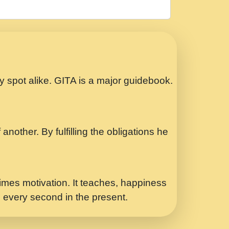
रठ हर क मनन न आय Shri ravinandan shastri
ता प्रेरणा -Swami Gyananand Ji Maharaj.mp3
Special Shyam Bhajan Ram Gopal Shastri
ry spot alike. GITA is a major guidebook.
ध.... Shri ravinandan shastri ji
another. By fulfilling the obligations he
 - भजन भाव - 2018 - Rishikesh - Swami
p3
र Yahi Hasraten Talab Hai Bhav Pravah
mes motivation. It teaches, happiness
d every second in the present.
Sadhvi Purnima Ji 7.9.2021 जवल नगर दलल