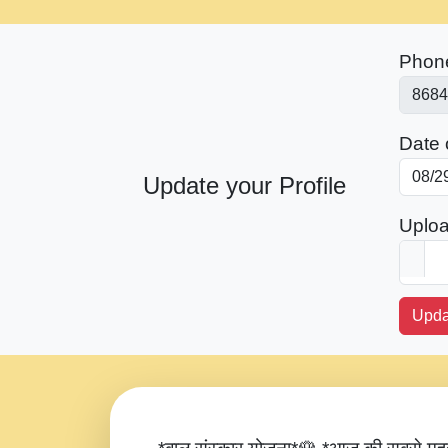
Phon
Date o
Update your Profile
Uploa
Upda