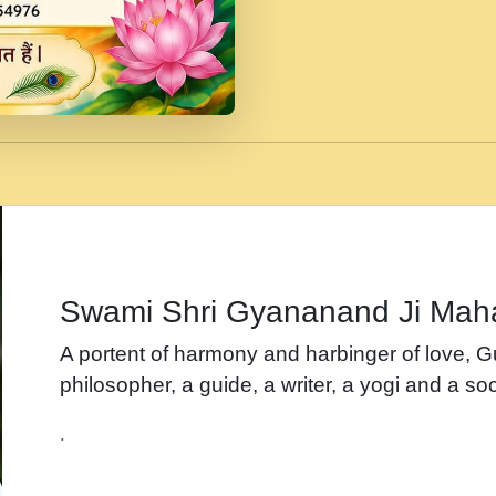
जब से गीता ज्ञान पाया मैं ब
Rasik.mp3
तन हल दल द सनव मड उतत
रख द!.mp3
तू कर प्रीतम से प्रीत, यूह
Gyananand Ji Maharaj.m
न म गवद गपल गद फर, पयर 
maharaj.mp3
Swami Shri Gyananand Ji Mah
नह भरस रह लडडल... अपन 
A portent of harmony and harbinger of love, 
बगड नसब कसन सवर तर बग
philosopher, a guide, a writer, a yogi and a soc
भजन - उठ नींद से अखियां 
.
भजन - चाहे राम हो, चाहे
Shyam Ho.mp3