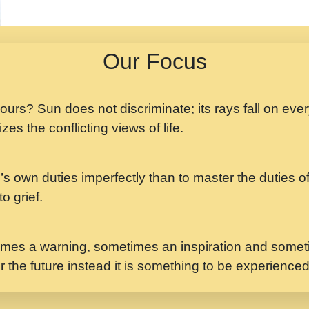
मझ अपन जवन बनन न आय, 
ji maharaj.mp3
Our Focus
मन अशांत मंत्र जाप - गी
मन बध लय परम वल कगन 
Ji Saawariya.mp3
 yours? Sun does not discriminate; its rays fall on eve
zes the conflicting views of life.
मर गनय न अपरध लडडल शर र
maharaj.mp3
’s own duties imperfectly than to master the duties of 
मेरे मन हरी का ध्यान लगा
Gyananand Ji Maharaj.m
o grief.
यह हसरत तलब ह नकज कम
#bhajan.mp3
mes a warning, sometimes an inspiration and someti
r the future instead it is something to be experience
लडल ज बल ल क ज न लग 
#बसर.mp3