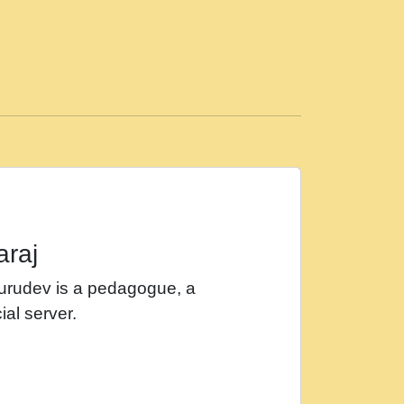
ड़ी मस्ती में हूँ । 2018 - Rishikesh - Ratan Ji
 सर रख क, नल रव त गल लग जव त सर उतत हथ
ीं दिन बीतते जाते हैं । 2018 - Rishikesh - Swami
p3
महन न रझद फर! shri ravinandan shastri ji
araj
खट करम क !!!! मह दद सहर चरण क .....mp3
Gurudev is a pedagogue, a
र Shri ravinandan shastri ji maharaj.mp3
ial server.
खोल ज़रा.mp3
 श्याम हो - Bhajan - Chahe Ram Ho Chahe