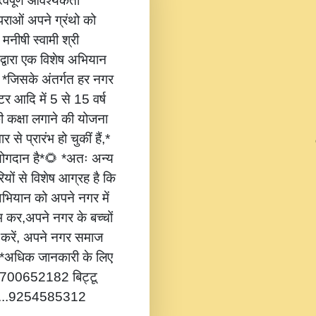
वपूर्ण आवश्यकता
ंपराओं अपने ग्रंथो को
 मनीषी स्वामी श्री
 द्वारा एक विशेष अभियान
,* *जिसके अंतर्गत हर नगर
टर आदि में 5 से 15 वर्ष
की कक्षा लगाने की योजना
 से प्रारंभ हो चुकीं हैं,*
 योगदान है*🌻 *अतः अन्य
यों से विशेष आग्रह है कि
भियान को अपने नगर में
ंभ कर,अपने नगर के बच्चों
ोग करें, अपने नगर समाज
*🔔 *अधिक जानकारी के लिए
...8700652182 बिट्टू
.....9254585312