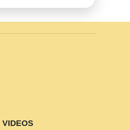
AVE by Rasik Pawan ji 20-11-19
 PRABHU KUTEER CHANNEL.mp3
n Sajaya Mata Vaishno Devi Aarti Mata
r Wadali Ji.mp3
NTH KALER NEW PUNAJBI
 FULL VIDEO HD.mp3
i Maharaj Pad - A Divine Bhajan by Shri
p3
est Devotional Song By Chitra
aksh (शर कषण कप कटकष- परम पजय गत मनष ज
VIDEOS
aawariya Latest Shyam Bhajan Ram Gopal