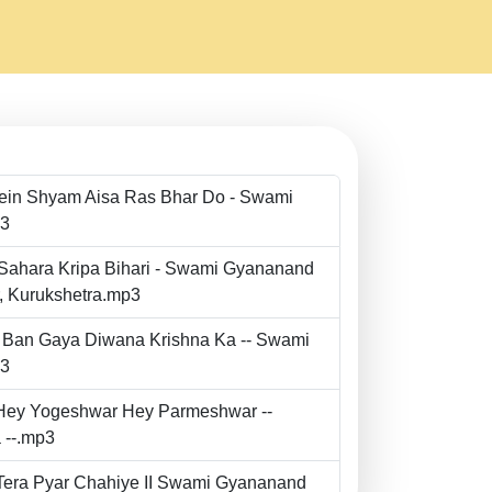
Mein Shyam Aisa Ras Bhar Do - Swami
p3
 Sahara Kripa Bihari - Swami Gyananand
r, Kurukshetra.mp3
to Ban Gaya Diwana Krishna Ka -- Swami
p3
- Hey Yogeshwar Hey Parmeshwar --
 --.mp3
e Tera Pyar Chahiye II Swami Gyananand