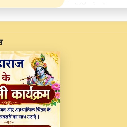
Ji Maharaj.mp3
JINU SATGURU AAP BUL
Sankirtan At VEER JI
Kina Sohna Tera Bhawa
स
Rani Bhajan By Lakhwinde
MERE MANN VICH KA
DEVOTIONAL SONG 2017
Na To Roop Hai Bindu J
Indresh Ji #BhaktiPath.m
Radha Rani Ki Kirpa B
Vichitra.mp3
Shri Krishan Kripakat
महरज ).mp3
Teri Bholi Si Surat S