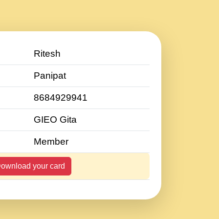
Ritesh
Panipat
8684929941
GIEO Gita
Member
ownload your card