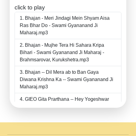
click to play
Bhajan - Meri Jindagi Mein Shyam Aisa
Ras Bhar Do - Swami Gyananand Ji
Maharaj.mp3
Bhajan - Mujhe Tera Hi Sahara Kripa
Bihari - Swami Gyananand Ji Maharaj -
Brahmsarovar, Kurukshetra.mp3
Bhajan -- Dil Mera ab to Ban Gaya
Diwana Krishna Ka -- Swami Gyananand Ji
Maharaj.mp3
GIEO Gita Prarthana -- Hey Yogeshwar
Hey Parmeshwar -- Shanti Sadbhav
Prarthana --.mp3
II Bhajan II Tu Chahiye Tera Pyar Chahiye
II Swami Gyananand Ji Maharaj.mp3