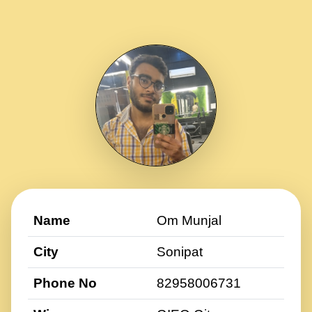
Name
Om Munjal
City
Sonipat
Phone No
82958006731