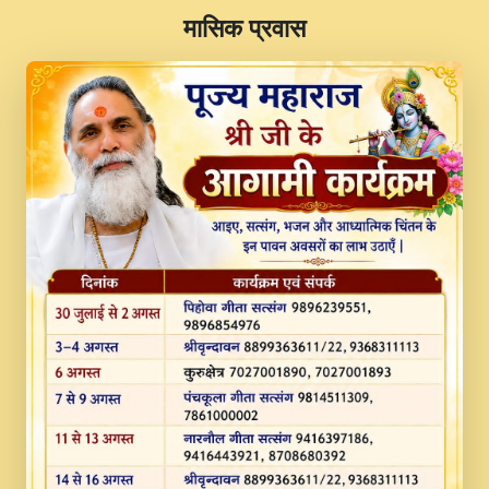
​मासिक प्रवास
JINU SATGURU AAP BULAVE by Rasik
Pawan ji 20-11-19 Sankirtan At VEER JI
PRABHU KUTEER CHANNEL.mp3
Kina Sohna Tera Bhawan Sajaya Mata
Vaishno Devi Aarti Mata Rani Bhajan By
Lakhwinder Wadali Ji.mp3
MERE MANN VICH KANTH KALER
NEW PUNAJBI DEVOTIONAL SONG 2017
FULL VIDEO HD.mp3
Na To Roop Hai Bindu Ji Maharaj Pad - A
Divine Bhajan by Shri Indresh Ji
#BhaktiPath.mp3
Radha Rani Ki Kirpa Best Devotional
Song By Chitra Vichitra.mp3