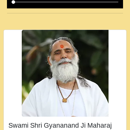
कई पकड क मर हथ र मह वदवन पहच दय! मह जन
उनक पस र मह वदवन पहच दय!.mp3
कषण क दवन जरर सन - O Kanha Abto Murli
Ki - Krishna Bhajan - New Bhajan 2020
#Ishwar Bhakti.mp3
जब से गीता ज्ञान पाया मैं बड़ी मस्ती में हूँ । 2018 -
Rishikesh - Ratan Ji Rasik.mp3
तन हल दल द सनव मड उतत सर रख क, नल रव त
गल लग जव त सर उतत हथ रख द!.mp3
तू कर प्रीतम से प्रीत, यूहीं दिन बीतते जाते हैं ।
2018 - Rishikesh - Swami Gyananand Ji
Maharaj.mp3
न म गवद गपल गद फर, पयर महन न रझद फर! shri
ravinandan shastri ji maharaj.mp3
Swami Shri Gyananand Ji Maharaj