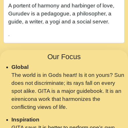
नह भरस रह लडडल... अपन खट करम क !!!! मह दद
A portent of harmony and harbinger of love,
सहर चरण क .....mp3
Gurudev is a pedagogue, a philosopher, a
बगड नसब कसन सवर तर बगर Shri ravinandan
guide, a writer, a yogi and a social server.
shastri ji maharaj.mp3
.
भजन - उठ नींद से अखियां खोल ज़रा.mp3
भजन - चाहे राम हो, चाहे श्याम हो - Bhajan -
Our Focus
Chahe Ram Ho Chahe Shyam Ho.mp3
Global
मझ अपन जवन बनन न आय, रठ हर क मनन न आय
The world is in Gods heart! Is it on yours? Sun
Shri ravinandan shastri ji maharaj.mp3
does not discriminate; its rays fall on every
मन अशांत मंत्र जाप - गीता प्रेरणा -Swami
spot alike. GITA is a major guidebook. It is an
Gyananand Ji Maharaj.mp3
eirenicona work that harmonizes the
मन बध लय परम वल कगन Special Shyam
conflicting views of life.
Bhajan Ram Gopal Shastri Ji
Inspiration
Saawariya.mp3
GITA says It is better to perform one’s own