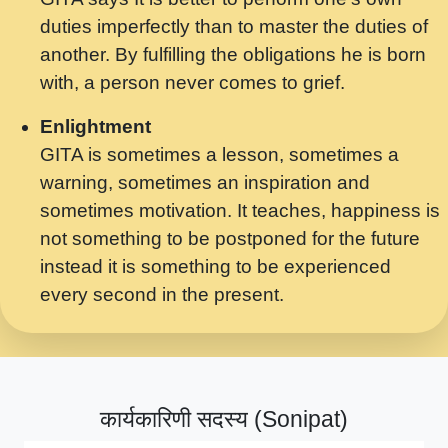
मर गनय न अपरध लडडल शर रध.... Shri
duties imperfectly than to master the duties of
ravinandan shastri ji maharaj.mp3
another. By fulfilling the obligations he is born
मेरे मन हरी का ध्यान लगा - भजन भाव - 2018 -
with, a person never comes to grief.
Rishikesh - Swami Gyananand Ji
Maharaj.mp3
Enlightment
GITA is sometimes a lesson, sometimes a
यह हसरत तलब ह नकज कमर Yahi Hasraten
warning, sometimes an inspiration and
Talab Hai Bhav Pravah #bhajan.mp3
sometimes motivation. It teaches, happiness is
लडल ज बल ल क ज न लग Sadhvi Purnima Ji
not something to be postponed for the future
7.9.2021 जवल नगर दलल #बसर.mp3
instead it is something to be experienced
every second in the present.
सख भ मझ पयर ह दख भ मझ पयर ह!छड म कस दत
दन ह तमहर ह!.mp3
सपरहट भजन 2021 - तर अखय ह जद भर बहर ज म
कब स खड 1.1.2021 !! दलल #बसर.mp3
कार्यकारिणी सदस्य (Sonipat)
सपरहट शयम भजन - जय जय शयम जय जय शयम
जय जय शर वनदवन धम !! Jai Jai Shyama !! बज