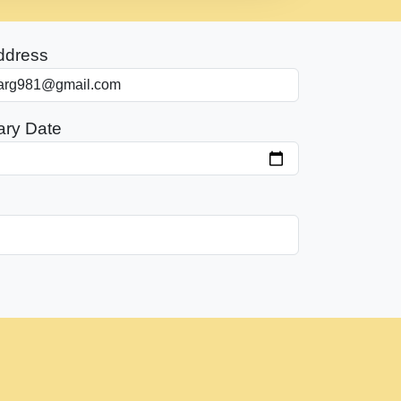
ddress
ary Date