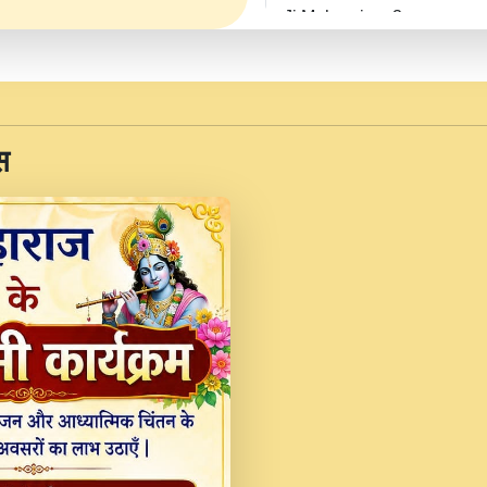
Ji Maharaj.mp3
JINU SATGURU AAP BUL
Sankirtan At VEER JI
Kina Sohna Tera Bhawa
स
Rani Bhajan By Lakhwinde
MERE MANN VICH KA
DEVOTIONAL SONG 2017
Na To Roop Hai Bindu J
Indresh Ji #BhaktiPath.m
Radha Rani Ki Kirpa B
Vichitra.mp3
Shri Krishan Kripakat
महरज ).mp3
Teri Bholi Si Surat S