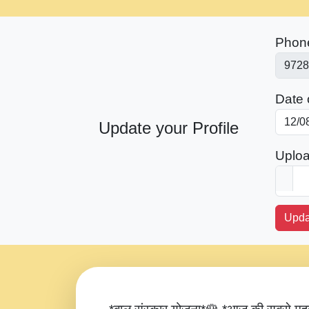
Phon
Date o
Update your Profile
Uploa
Upda