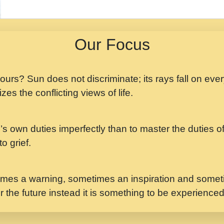
मझ अपन जवन बनन न आय, 
ji maharaj.mp3
Our Focus
मन अशांत मंत्र जाप - गी
मन बध लय परम वल कगन 
Ji Saawariya.mp3
 yours? Sun does not discriminate; its rays fall on eve
zes the conflicting views of life.
मर गनय न अपरध लडडल शर र
maharaj.mp3
’s own duties imperfectly than to master the duties of 
मेरे मन हरी का ध्यान लगा
Gyananand Ji Maharaj.m
o grief.
यह हसरत तलब ह नकज कम
#bhajan.mp3
mes a warning, sometimes an inspiration and someti
r the future instead it is something to be experience
लडल ज बल ल क ज न लग 
#बसर.mp3