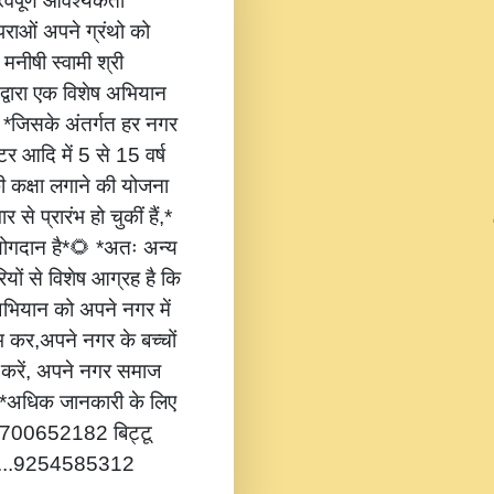
वपूर्ण आवश्यकता
ंपराओं अपने ग्रंथो को
 मनीषी स्वामी श्री
 द्वारा एक विशेष अभियान
,* *जिसके अंतर्गत हर नगर
टर आदि में 5 से 15 वर्ष
की कक्षा लगाने की योजना
 से प्रारंभ हो चुकीं हैं,*
 योगदान है*🌻 *अतः अन्य
यों से विशेष आग्रह है कि
भियान को अपने नगर में
ंभ कर,अपने नगर के बच्चों
ोग करें, अपने नगर समाज
*🔔 *अधिक जानकारी के लिए
...8700652182 बिट्टू
.....9254585312