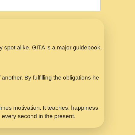
रठ हर क मनन न आय Shri ravinandan shastri
ता प्रेरणा -Swami Gyananand Ji Maharaj.mp3
Special Shyam Bhajan Ram Gopal Shastri
ry spot alike. GITA is a major guidebook.
ध.... Shri ravinandan shastri ji
another. By fulfilling the obligations he
 - भजन भाव - 2018 - Rishikesh - Swami
p3
र Yahi Hasraten Talab Hai Bhav Pravah
mes motivation. It teaches, happiness
d every second in the present.
Sadhvi Purnima Ji 7.9.2021 जवल नगर दलल