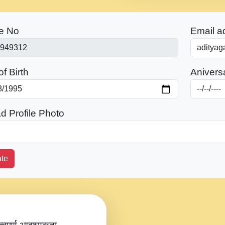
e No
Email a
f Birth
Anivers
d Profile Photo
te