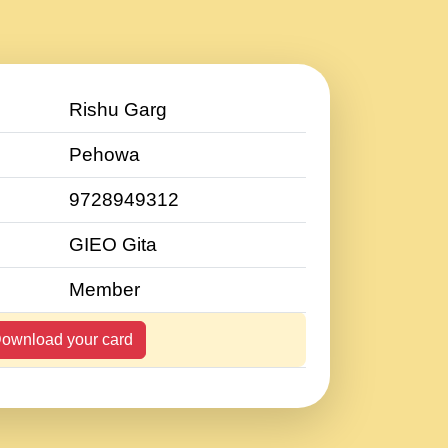
Rishu Garg
Pehowa
9728949312
GIEO Gita
Member
ownload your card