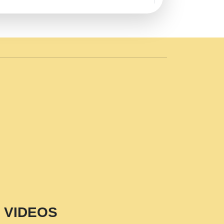
AVE by Rasik Pawan ji 20-11-19
 PRABHU KUTEER CHANNEL.mp3
n Sajaya Mata Vaishno Devi Aarti Mata
r Wadali Ji.mp3
NTH KALER NEW PUNAJBI
 FULL VIDEO HD.mp3
i Maharaj Pad - A Divine Bhajan by Shri
p3
est Devotional Song By Chitra
aksh (शर कषण कप कटकष- परम पजय गत मनष ज
VIDEOS
aawariya Latest Shyam Bhajan Ram Gopal