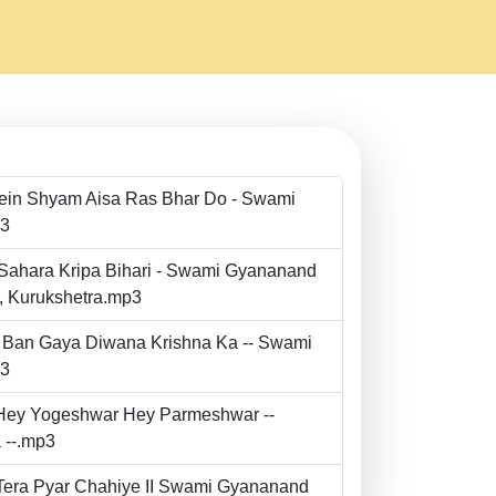
Mein Shyam Aisa Ras Bhar Do - Swami
p3
 Sahara Kripa Bihari - Swami Gyananand
r, Kurukshetra.mp3
to Ban Gaya Diwana Krishna Ka -- Swami
p3
- Hey Yogeshwar Hey Parmeshwar --
 --.mp3
e Tera Pyar Chahiye II Swami Gyananand