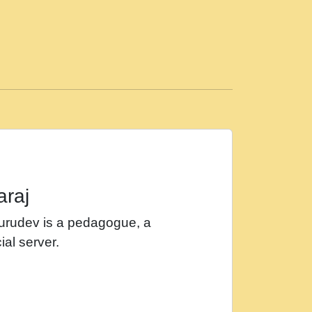
ड़ी मस्ती में हूँ । 2018 - Rishikesh - Ratan Ji
 सर रख क, नल रव त गल लग जव त सर उतत हथ
ीं दिन बीतते जाते हैं । 2018 - Rishikesh - Swami
p3
महन न रझद फर! shri ravinandan shastri ji
araj
खट करम क !!!! मह दद सहर चरण क .....mp3
Gurudev is a pedagogue, a
र Shri ravinandan shastri ji maharaj.mp3
ial server.
खोल ज़रा.mp3
 श्याम हो - Bhajan - Chahe Ram Ho Chahe