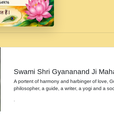
जब से गीता ज्ञान पाया मैं ब
Rasik.mp3
तन हल दल द सनव मड उतत
रख द!.mp3
तू कर प्रीतम से प्रीत, यूह
Gyananand Ji Maharaj.m
न म गवद गपल गद फर, पयर 
maharaj.mp3
Swami Shri Gyananand Ji Mah
नह भरस रह लडडल... अपन 
A portent of harmony and harbinger of love, 
बगड नसब कसन सवर तर बग
philosopher, a guide, a writer, a yogi and a soc
भजन - उठ नींद से अखियां 
.
भजन - चाहे राम हो, चाहे
Shyam Ho.mp3