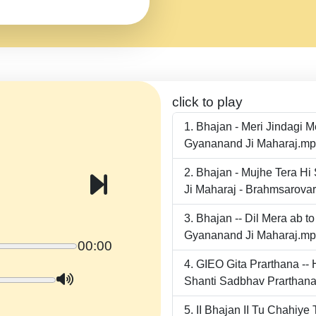
click to play
Bhajan - Meri Jindagi 
Gyananand Ji Maharaj.m
Bhajan - Mujhe Tera Hi
Ji Maharaj - Brahmsarova
Bhajan -- Dil Mera ab 
Gyananand Ji Maharaj.m
00:00
GIEO Gita Prarthana -
Shanti Sadbhav Prarthana
II Bhajan II Tu Chahiy