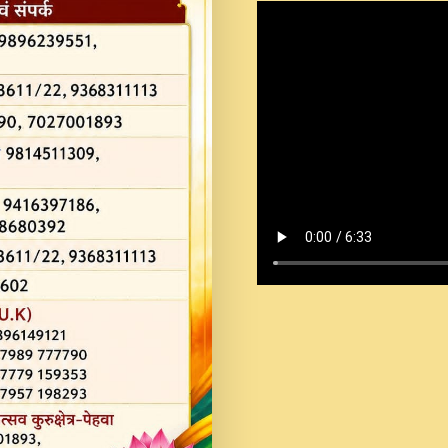
Shastri Ji Saawariya.mp3
Teri Chaukhat Pe.mp3
Teri Sharan Mein Aak
Sankirtan.mp3
अगर दन कशर ज मझ इतन द
#बसर.mp3
अब त आकर बह पकड ल वरन
SATGURU MUSIC !.mp3
ऐहन अखय च महन बस रखय 
कई पकड क मर हथ र मह व
दय!.mp3
कषण क दवन जरर सन - O K
New Bhajan 2020 #Ishwar