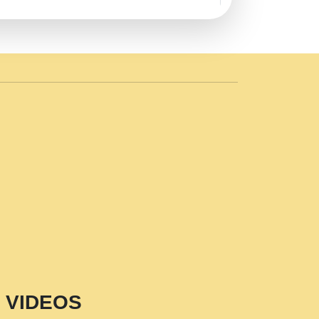
AVE by Rasik Pawan ji 20-11-19
 PRABHU KUTEER CHANNEL.mp3
n Sajaya Mata Vaishno Devi Aarti Mata
r Wadali Ji.mp3
NTH KALER NEW PUNAJBI
 FULL VIDEO HD.mp3
i Maharaj Pad - A Divine Bhajan by Shri
p3
est Devotional Song By Chitra
aksh (शर कषण कप कटकष- परम पजय गत मनष ज
VIDEOS
aawariya Latest Shyam Bhajan Ram Gopal