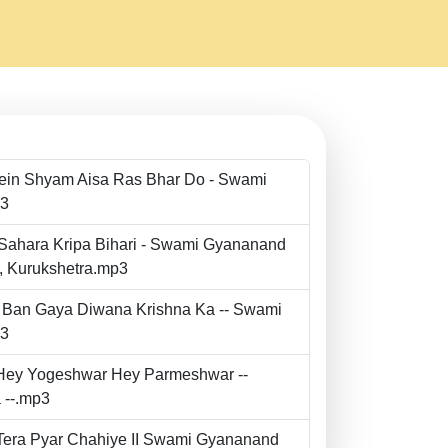
Mein Shyam Aisa Ras Bhar Do - Swami
p3
 Sahara Kripa Bihari - Swami Gyananand
r, Kurukshetra.mp3
to Ban Gaya Diwana Krishna Ka -- Swami
p3
- Hey Yogeshwar Hey Parmeshwar --
 --.mp3
e Tera Pyar Chahiye II Swami Gyananand