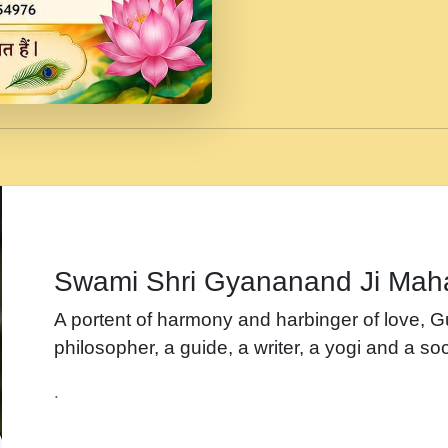
जब से गीता ज्ञान पाया मैं ब
Rasik.mp3
तन हल दल द सनव मड उतत
रख द!.mp3
तू कर प्रीतम से प्रीत, यूह
Gyananand Ji Maharaj.m
न म गवद गपल गद फर, पयर 
maharaj.mp3
Swami Shri Gyananand Ji Mah
नह भरस रह लडडल... अपन 
A portent of harmony and harbinger of love, 
बगड नसब कसन सवर तर बग
philosopher, a guide, a writer, a yogi and a soc
भजन - उठ नींद से अखियां 
.
भजन - चाहे राम हो, चाहे
Shyam Ho.mp3