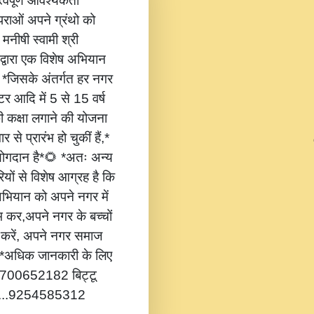
वपूर्ण आवश्यकता
ंपराओं अपने ग्रंथो को
 मनीषी स्वामी श्री
 द्वारा एक विशेष अभियान
,* *जिसके अंतर्गत हर नगर
टर आदि में 5 से 15 वर्ष
की कक्षा लगाने की योजना
 से प्रारंभ हो चुकीं हैं,*
 योगदान है*🌻 *अतः अन्य
यों से विशेष आग्रह है कि
भियान को अपने नगर में
ंभ कर,अपने नगर के बच्चों
ोग करें, अपने नगर समाज
*🔔 *अधिक जानकारी के लिए
...8700652182 बिट्टू
.....9254585312