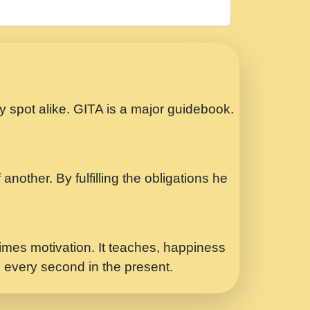
रठ हर क मनन न आय Shri ravinandan shastri
ता प्रेरणा -Swami Gyananand Ji Maharaj.mp3
Special Shyam Bhajan Ram Gopal Shastri
ry spot alike. GITA is a major guidebook.
ध.... Shri ravinandan shastri ji
another. By fulfilling the obligations he
 - भजन भाव - 2018 - Rishikesh - Swami
p3
र Yahi Hasraten Talab Hai Bhav Pravah
mes motivation. It teaches, happiness
d every second in the present.
Sadhvi Purnima Ji 7.9.2021 जवल नगर दलल