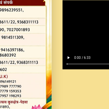
Shastri Ji Saawariya.mp3
Teri Chaukhat Pe.mp3
Teri Sharan Mein Aak
Sankirtan.mp3
अगर दन कशर ज मझ इतन द
#बसर.mp3
अब त आकर बह पकड ल वरन
SATGURU MUSIC !.mp3
ऐहन अखय च महन बस रखय 
कई पकड क मर हथ र मह व
दय!.mp3
कषण क दवन जरर सन - O K
New Bhajan 2020 #Ishwar