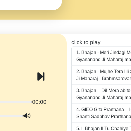
click to play
Bhajan - Meri Jindagi 
Gyananand Ji Maharaj.m
Bhajan - Mujhe Tera Hi
Ji Maharaj - Brahmsarova
Bhajan -- Dil Mera ab 
Gyananand Ji Maharaj.m
00:00
GIEO Gita Prarthana -
Shanti Sadbhav Prarthana
II Bhajan II Tu Chahiy