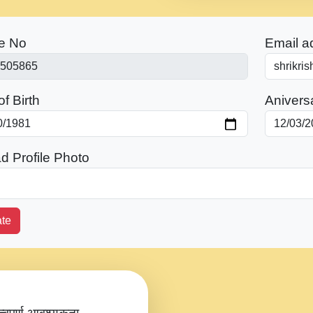
e No
Email a
f Birth
Anivers
d Profile Photo
te