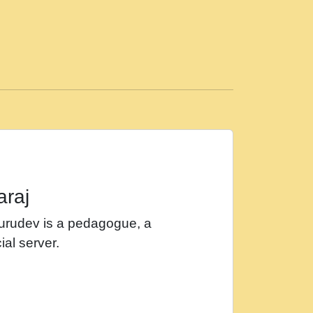
ड़ी मस्ती में हूँ । 2018 - Rishikesh - Ratan Ji
 सर रख क, नल रव त गल लग जव त सर उतत हथ
ीं दिन बीतते जाते हैं । 2018 - Rishikesh - Swami
p3
महन न रझद फर! shri ravinandan shastri ji
araj
खट करम क !!!! मह दद सहर चरण क .....mp3
Gurudev is a pedagogue, a
र Shri ravinandan shastri ji maharaj.mp3
ial server.
खोल ज़रा.mp3
 श्याम हो - Bhajan - Chahe Ram Ho Chahe