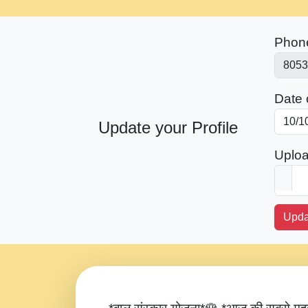
Phon
Date o
Update your Profile
Uploa
Upda