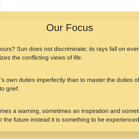
मझ अपन जवन बनन न आय, 
ji maharaj.mp3
Our Focus
मन अशांत मंत्र जाप - गी
मन बध लय परम वल कगन 
Ji Saawariya.mp3
 yours? Sun does not discriminate; its rays fall on eve
zes the conflicting views of life.
मर गनय न अपरध लडडल शर र
maharaj.mp3
’s own duties imperfectly than to master the duties of 
मेरे मन हरी का ध्यान लगा
Gyananand Ji Maharaj.m
o grief.
यह हसरत तलब ह नकज कम
#bhajan.mp3
mes a warning, sometimes an inspiration and someti
r the future instead it is something to be experience
लडल ज बल ल क ज न लग 
#बसर.mp3