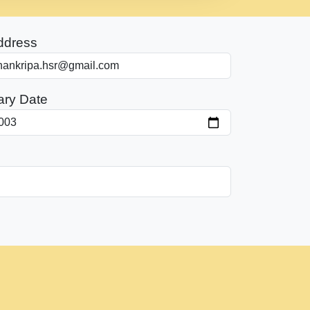
ddress
ary Date