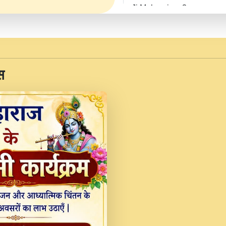
Ji Maharaj.mp3
JINU SATGURU AAP BUL
Sankirtan At VEER JI
Kina Sohna Tera Bhawa
स
Rani Bhajan By Lakhwinde
MERE MANN VICH KA
DEVOTIONAL SONG 2017
Na To Roop Hai Bindu J
Indresh Ji #BhaktiPath.m
Radha Rani Ki Kirpa B
Vichitra.mp3
Shri Krishan Kripakat
महरज ).mp3
Teri Bholi Si Surat S